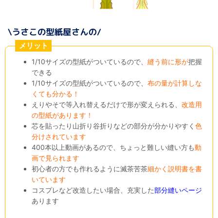
メリット
1/10サイズの型紙がついているので、
縫う前に形が
把握
できる
1/10サイズの型紙がついているので、
布の量が計算しな
くても分かる！
えりやそで等入れ替えるだけで形が変えられる、
改造用
の型紙があります！
芯を貼ったり山折り谷折りなどの部分が分かりやすく
色
分けされています
400本以上動画があるので、ちょっと難しい縫い方も
動
画で見られます
初心者の方でも作れるように滅茶苦茶
細かく説明書を書
いています
コスプレなど改造したい場合、充実した
部分縫いページ
あります