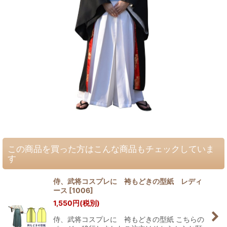
この商品を買った方はこんな商品もチェックしていま
す
侍、武将コスプレに 袴もどきの型紙 レディ
ース
[
1006
]
1,550
円
(税別)
侍、武将コスプレに 袴もどきの型紙 こちらの