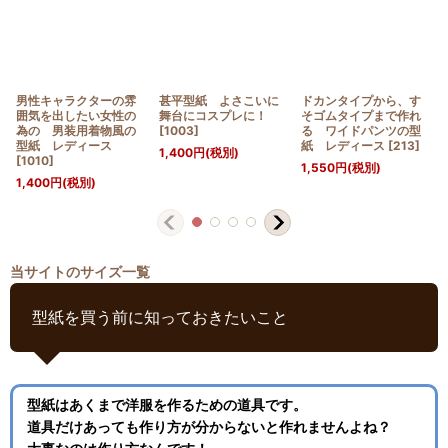
男性キャラクターの雰
甚平型紙 よさこいに
ドカンタイプから、す
囲気を出したい女性の
舞台にコスプレに！
そゴムタイプまで作れ
為の 男装用着物風の
[
1003
]
る ワイドパンツの型
型紙 レディース
紙 レディース
[
213
]
1,400
円
(税別)
[
1010
]
1,550
円
(税別)
1,400
円
(税別)
当サイトのサイズ一覧
型紙を買う前に知っておきたいこと
型紙はあくまで洋服を作るための道具です。
道具だけあっても作り方が分からないと作れませんよね？