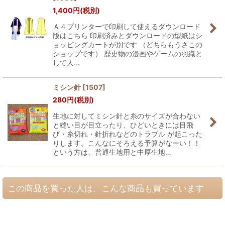
1,400
円
(税別)
Ａ４プリンターで印刷して使えるダウンロード
版はこちら 印刷済みとダウンロードの型紙はシ
ョッピングカートが別です （どちらもうさこの
ショップです） 歴史物の漫画やゲームの羽織と
して人…
ミシン針
[
1507
]
280
円
(税別)
生地に対してミシン針と糸のサイズが合わない
と縫い目が目立ったり、ひどいときには目飛
び・糸切れ・針折れなどのトラブル が起こった
りします。こんなにそろえる予算がなーい！！
という方は、普通生地用と中厚生地…
この商品を買った人は、こんな商品も買っています