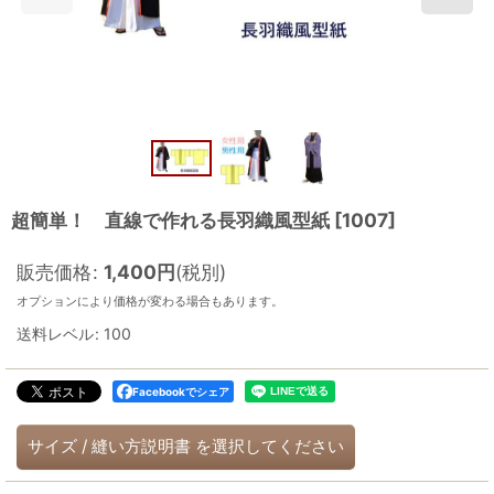
超簡単！ 直線で作れる長羽織風型紙
[
1007
]
販売価格
:
1,400
円
(税別)
オプションにより価格が変わる場合もあります。
送料レベル
:
100
Facebookでシェア
サイズ
/
縫い方説明書
を選択してください