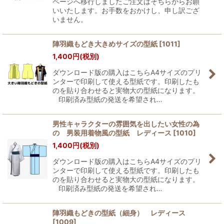
ページへ移行しましたご注文はそちらからお願
いいたします。お手数をおかけし、申し訳ござ
いません。
陣羽織もどき大きめサイズの型紙
[
1011
]
1,400
円
(税別)
ダウンロード版の購入はこちらA4サイズのプリ
ンターで印刷して使える型紙です。印刷したも
のを貼り合わせると実物大の型紙になります。
印刷済み型紙の発送を希望され…
男性キャラクターの雰囲気を出したい女性の為
の 男装用着物風の型紙 レディース
[
1010
]
1,400
円
(税別)
ダウンロード版の購入はこちらA4サイズのプリ
ンターで印刷して使える型紙です。印刷したも
のを貼り合わせると実物大の型紙になります。
印刷済み型紙の発送を希望され…
陣羽織もどきの型紙（細身） レディース
[
1009
]