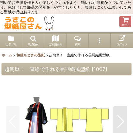
初めてお洋服を作る人が楽しくつくれるよう、縫い代が最初からついていた
り、色分けして部品の区別をしやすくしたりと、失敗しにくい工夫がしてあ
る型紙が沢山あります
カート
カテゴリ
商品検索
ご利用案内
質問
ログイン
ホーム
>
和服もどきの型紙
>
超簡単！ 直線で作れる長羽織風型紙
超簡単！ 直線で作れる長羽織風型紙
[
1007
]