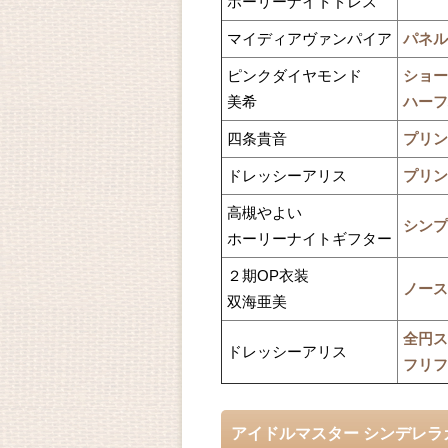
ホーリーナイトドレス
マイディアヴァンパイア
パネル
ピンクダイヤモンド
ショー
美希
ハーフ
四条貴音
プリン
ドレッシーアリス
プリン
高槻やよい
シンプ
ホーリーナイトギフター
２期OP衣装
ノース
双海亜美
全円ス
ドレッシーアリス
フリフ
アイドルマスター シンデレラ