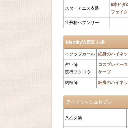
8本ヒダ
スターアニス衣装
フェイク
牡丹柄ヘブンリー
IdentityV/第五人格
イソップカール
細身のハイネッ
占い師
コスプレベース
夜行フクロウ
ケープ
納棺師
細身のハイネッ
アイドリッシュセブン
八乙女楽