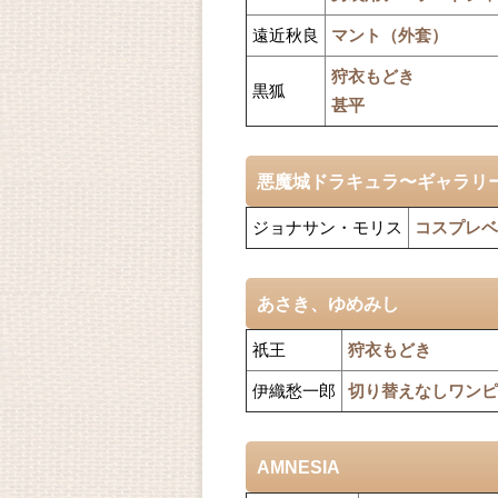
遠近秋良
マント（外套）
狩衣もどき
黒狐
甚平
悪魔城ドラキュラ〜ギャラリ
ジョナサン・モリス
コスプレベ
あさき、ゆめみし
祇王
狩衣もどき
伊織愁一郎
切り替えなしワンピ
AMNESIA