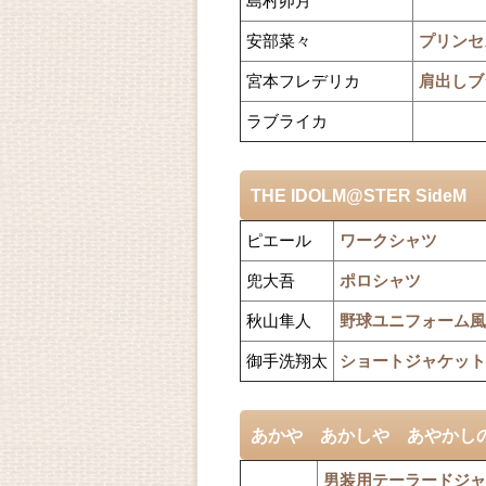
島村卯月
安部菜々
プリンセ
宮本フレデリカ
肩出しブ
ラブライカ
THE IDOLM@STER SideM
ピエール
ワークシャツ
兜大吾
ポロシャツ
秋山隼人
野球ユニフォーム風
御手洗翔太
ショートジャケット
あかや あかしや あやかし
男装用テーラードジャ