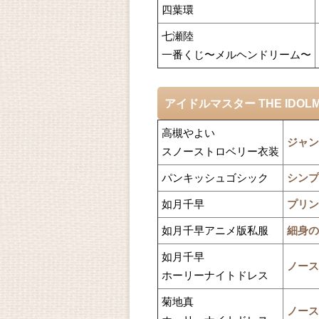
四葉環
七瀬陸
一番くじ〜メルヘンドリーム〜
アイドルマスター THE IDOL
高槻やよい
ジャン
スノーストロベリー衣装
パンキッシュゴシック
シンプ
如月千早
プリン
如月千早アニメ版私服
細身の
如月千早
ノース
ホーリーナイトドレス
菊地真
ノース