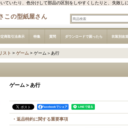
ついていたり、色分けして部品の区別をしやすくしたりと、失敗し
さこの型紙屋さん
特定商取引法表示
特集
質問
ダウンロードで困ったら
衣装別改
リスト
>
ゲーム
>
ゲーム＞あ行
ゲーム＞あ行
Facebookでシェア
返品特約に関する重要事項