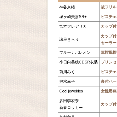
神谷奈緒
後フリル
城ヶ崎美嘉SR+
ビスチェ
宮本フレデリカ
カップ付
カップ付
諸星きらり
セーラー
ブルーナポレオン
軍帽風帽
小日向美穂CDSR衣装
プリンセ
前川みく
ビスチェ
輿水幸子
裏付ハー
Cool jewelries
女性用燕
多田李衣奈
カップ付
新春ロッカー