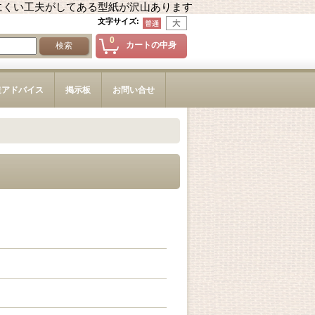
にくい工夫がしてある型紙が沢山あります
文字サイズ
:
0
カートの中身
造アドバイス
掲示板
お問い合せ