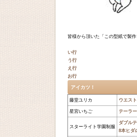
皆様から頂いた「この型紙で製作
い行
う行
え行
お行
アイカツ！
藤堂ユリカ
ウエスト
星宮いちご
テーラー
ダブルテ
スターライト学園制服
8本ヒダ