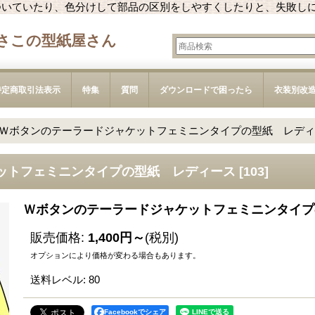
ついていたり、色分けして部品の区別をしやすくしたりと、失敗し
さこの型紙屋さん
特定商取引法表示
特集
質問
ダウンロードで困ったら
衣装別改
Ｗボタンのテーラードジャケットフェミニンタイプの型紙 レディ
ットフェミニンタイプの型紙 レディース
[
103
]
Ｗボタンのテーラードジャケットフェミニンタイプ
販売価格
:
1,400円～
(税別)
オプションにより価格が変わる場合もあります。
送料レベル
:
80
Facebookでシェア