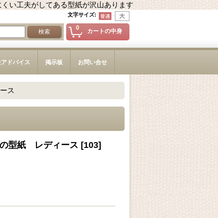
にくい工夫がしてある型紙が沢山あります
文字サイズ
:
0
カートの中身
造アドバイス
掲示板
お問い合せ
ース
の型紙 レディース
[
103
]