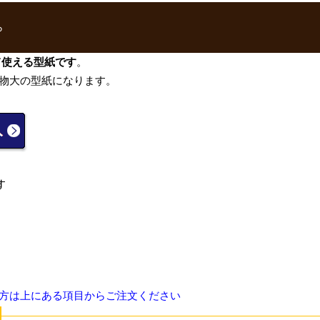
ら
て使える型紙です
。
物大の型紙になります。
方は上にある項目からご注文ください