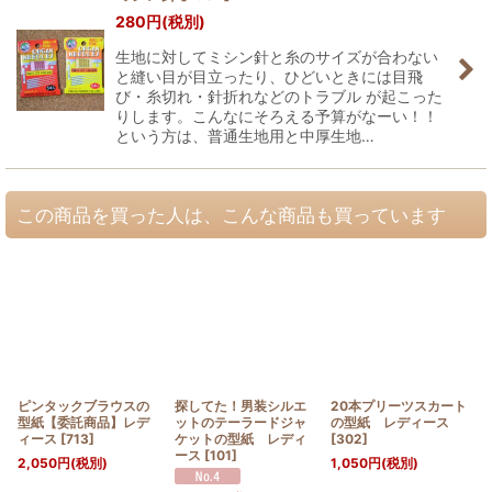
280
円
(税別)
生地に対してミシン針と糸のサイズが合わない
と縫い目が目立ったり、ひどいときには目飛
び・糸切れ・針折れなどのトラブル が起こった
りします。こんなにそろえる予算がなーい！！
という方は、普通生地用と中厚生地…
この商品を買った人は、こんな商品も買っています
ピンタックブラウスの
探してた！男装シルエ
20本プリーツスカート
型紙【委託商品】レデ
ットのテーラードジャ
の型紙 レディース
ィース
[
713
]
ケットの型紙 レディ
[
302
]
ース
[
101
]
2,050
円
(税別)
1,050
円
(税別)