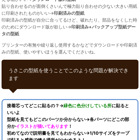
貼り合わせるのが面倒くさいんで極力貼り合わせの少ない大きい用紙
に印刷されたものがいい→
印刷済みの型紙
印刷済みの型紙が自分に合ってるけど、破れたり、部品をなくした時
のためにダウンロード版が欲しい→
印刷済み+バックアップ型紙デー
タの型紙
プリンターの有無や繰り返し使用するかなどでダウンロードや印刷済
みの型紙、使いやすいほうを選んでくださいね。
うさこの型紙を使うことでこのような問題が解決でき
ます
接着芯ってどこに貼るの？→
緑色に色分けしている所
に貼ると
いいよ
型紙を見てもどこのパーツか分からない→各パーツにどこの部
分か
イラストが描いてあります
！
初めてなので説明書を見てもわからない→1/10サイズをテープ
で貼ると感覚で縫う場所がつかめるよ！