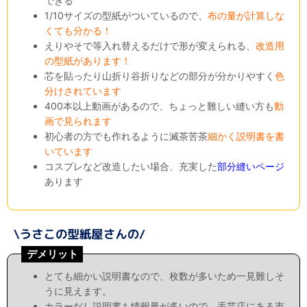
できる
1/10サイズの型紙がついているので、
布の量が計算しな
くても分かる！
えりやそで等入れ替えるだけで形が変えられる、
改造用
の型紙があります！
芯を貼ったり山折り谷折りなどの部分が分かりやすく
色
分けされています
400本以上動画があるので、ちょっと難しい縫い方も
動
画で見られます
初心者の方でも作れるように滅茶苦茶
細かく説明書を書
いています
コスプレなど改造したい場合、充実した
部分縫いページ
あります
デメリット
とても細かい説明書なので、枚数が多いため一見難しそ
うに見えます。
カラーだし説明書も情報量が多いので、手芸店にある市