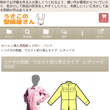
初めてお洋服を作る人が楽しくつくれるよう、縫い代が最初からついていた
り、色分けして部品の区別をしやすくしたりと、失敗しにくい工夫がしてあ
る型紙が沢山あります
カート
カテゴリ
商品検索
ご利用案内
質問
ログイン
ホーム
>
婦人用型紙
>
ズボン・パンツ
>
ツナギの型紙 ウエスト切り替えタイプ レディース
ツナギの型紙 ウエスト切り替えタイプ レディース
[
506
]