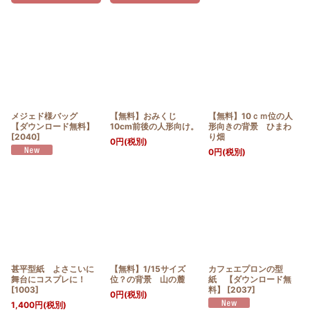
メジェド様バッグ
【無料】おみくじ
【無料】10ｃｍ位の人
【ダウンロード無料】
10cm前後の人形向け。
形向きの背景 ひまわ
[
2040
]
り畑
0
円
(税別)
0
円
(税別)
甚平型紙 よさこいに
【無料】1/15サイズ
カフェエプロンの型
舞台にコスプレに！
位？の背景 山の麓
紙 【ダウンロード無
[
1003
]
料】
[
2037
]
0
円
(税別)
1,400
円
(税別)