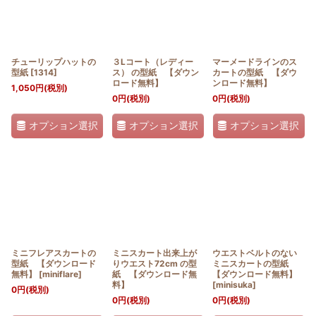
チューリップハットの
３Lコート（レディー
マーメードラインのス
型紙
[
1314
]
ス） の型紙 【ダウン
カートの型紙 【ダウ
ロード無料】
ンロード無料】
1,050
円
(税別)
0
円
(税別)
0
円
(税別)
オプション選択
オプション選択
オプション選択
ミニフレアスカートの
ミニスカート出来上が
ウエストベルトのない
型紙 【ダウンロード
りウエスト72cm の型
ミニスカートの型紙
無料】
[
miniflare
]
紙 【ダウンロード無
【ダウンロード無料】
料】
[
minisuka
]
0
円
(税別)
0
円
(税別)
0
円
(税別)