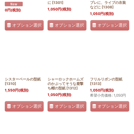
に
[
1301
]
プレに、ライブの衣装
などに
[
1308
]
1,050
円
(税別)
0
円
(税別)
1,050
円
(税別)
オプション選択
オプション選択
オプション選択
シスターベールの型紙
シャーロックホームズ
フリルリボンの型紙
[
1310
]
のかぶってそうな鹿撃
[
1313
]
ち帽の型紙
[
1312
]
1,550
円
(税別)
1,050
円
(税別)
1,050
円
(税別)
希望小売価格
:
1,050
円
オプション選択
オプション選択
オプション選択