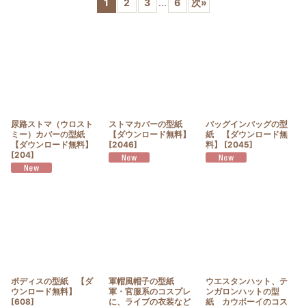
1
2
3
...
6
次
»
並び順
:
絞り込む
尿路ストマ（ウロスト
ストマカバーの型紙
バッグインバッグの型
ミー）カバーの型紙
【ダウンロード無料】
紙 【ダウンロード無
【ダウンロード無料】
[
2046
]
料】
[
2045
]
[
204
]
ボディスの型紙 【ダ
軍帽風帽子の型紙
ウエスタンハット、テ
ウンロード無料】
軍・官服系のコスプレ
ンガロンハットの型
[
608
]
に、ライブの衣装など
紙 カウボーイのコス