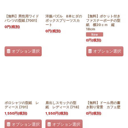
【無料】男性用ワイド
洋服パズル 8本ヒダの
【無料】ポケット付き
パンツの型紙
[
7001
]
ボックスプリーツスカ
ファスナーポーチの型
ート
紙 横20ｃｍ 縦
0
円
(税別)
18cm
0
円
(税別)
0
円
(税別)
オプション選択
オプション選択
ポロシャツの型紙 レ
肩出しスモックの型
【無料】ドール用の書
ディース
[
701
]
紙 レディース
[
718
]
き割り背景 カフェ壁
1,550
円
(税別)
1,550
円
(税別)
0
円
(税別)
オプション選択
オプション選択