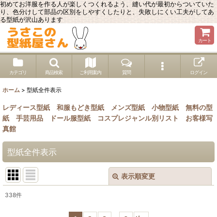
初めてお洋服を作る人が楽しくつくれるよう、縫い代が最初からついていた
り、色分けして部品の区別をしやすくしたりと、失敗しにくい工夫がしてあ
る型紙が沢山あります
カート
カテゴリ
商品検索
ご利用案内
質問
ログイン
ホーム
>
型紙全件表示
レディース型紙
和服もどき型紙
メンズ型紙
小物型紙
無料の型
紙
手芸用品
ドール服型紙
コスプレジャンル別リスト
お客様写
真館
型紙全件表示
表示順変更
閉じる
338
件
表示数
: