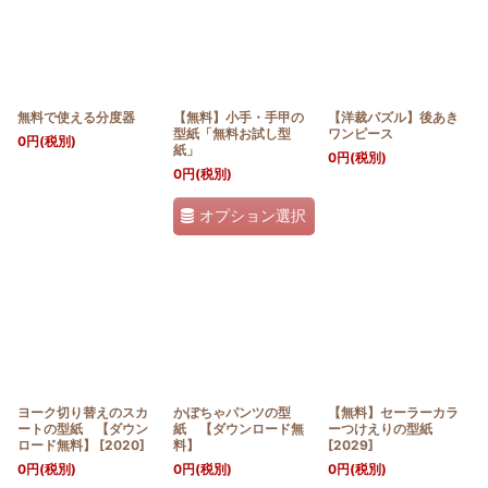
無料で使える分度器
【無料】小手・手甲の
【洋裁パズル】後あき
型紙「無料お試し型
ワンピース
0
円
(税別)
紙」
0
円
(税別)
0
円
(税別)
オプション選択
ヨーク切り替えのスカ
かぼちゃパンツの型
【無料】セーラーカラ
ートの型紙 【ダウン
紙 【ダウンロード無
ーつけえりの型紙
ロード無料】
[
2020
]
料】
[
2029
]
0
円
(税別)
0
円
(税別)
0
円
(税別)