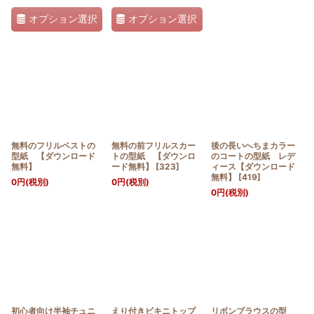
オプション選択
オプション選択
無料のフリルベストの
無料の前フリルスカー
後の長いへちまカラー
型紙 【ダウンロード
トの型紙 【ダウンロ
のコートの型紙 レデ
無料】
ード無料】
[
323
]
ィース【ダウンロード
無料】
[
419
]
0
円
(税別)
0
円
(税別)
0
円
(税別)
初心者向け半袖チュニ
えり付きビキニトップ
リボンブラウスの型