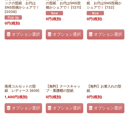
ックの型紙 お代は
の型紙 お代はSNS投
紙 お代はSNS投稿か
SNS投稿かシェアで！
稿かシェアで！
[
1211
]
シェアで！
[
732
]
[
2038
]
0
円
(税別)
0
円
(税別)
0
円
(税別)
オプション選択
オプション選択
オプション選択
燕尾コルセットの型
【無料】ナースキャッ
【無料】お箸入れの型
紙 レディース
[
609
]
プ・看護帽の型紙
紙
1,400
円
(税別)
0
円
(税別)
0
円
(税別)
オプション選択
オプション選択
オプション選択