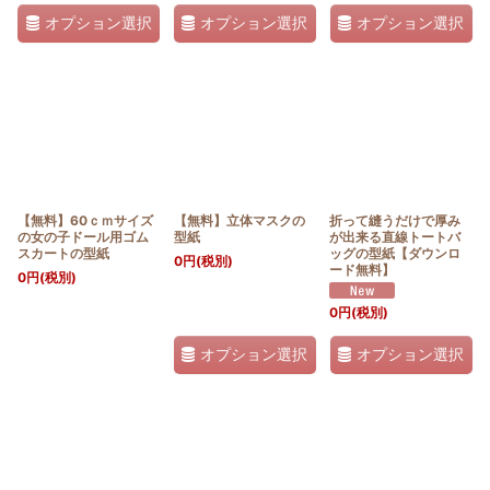
オプション選択
オプション選択
オプション選択
【無料】60ｃｍサイズ
【無料】立体マスクの
折って縫うだけで厚み
の女の子ドール用ゴム
型紙
が出来る直線トートバ
スカートの型紙
ッグの型紙【ダウンロ
0
円
(税別)
ード無料】
0
円
(税別)
0
円
(税別)
オプション選択
オプション選択