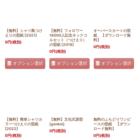
【無料】シャツ風つけ
【無料】フォロワー
オーバースカートの型
えりの型紙
[
2021
]
18000人記念ネックコ
紙 【ダウンロード無
ルセット（つけえり）
料】
0
円
(税別)
の型紙
[
2018
]
0
円
(税別)
0
円
(税別)
オプション選択
オプション選択
オプション選択
【無料】簡単シャツカ
【無料】文化式原型
無料のふちどりワンピ
ラーつけえりの型紙
[
genkei
]
ースの型紙 【ダウン
[
2022
]
ロード無料】
0
円
(税別)
0
円
(税別)
0
円
(税別)