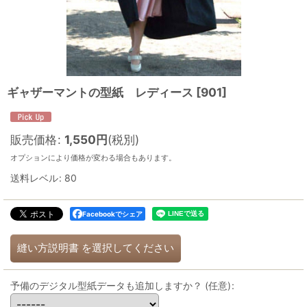
ギャザーマントの型紙 レディース
[
901
]
販売価格
:
1,550
円
(税別)
オプションにより価格が変わる場合もあります。
送料レベル
:
80
Facebookでシェア
縫い方説明書
を選択してください
予備のデジタル型紙データも追加しますか？
(任意)
: