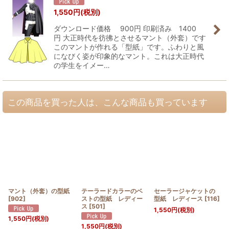
1,550
円
(税別)
ダウンロード価格 900円 印刷済み 1400
円 大正時代を彷彿とさせるマント（外套）です
このマントが作れる「型紙」です。ふわりと風
になびく姿が印象的なマント。これは大正時代
の学生をイメー…
この商品を買った人は、こんな商品も買っています
マント（外套）の型紙
テーラードカラーのベ
セーラージャケットの
[
902
]
ストの型紙 レディー
型紙 レディース
[
116
]
ス
[
501
]
1,550
円
(税別)
1,550
円
(税別)
1,550
円
(税別)