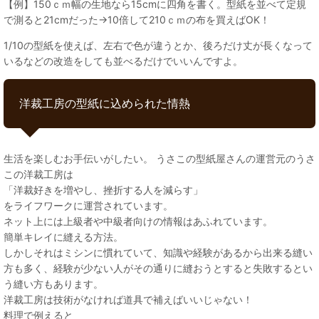
【例】150ｃｍ幅の生地なら15cmに四角を書く。型紙を並べて定規
で測ると21cmだった→10倍して210ｃｍの布を買えばOK！
1/10の型紙を使えば、左右で色が違うとか、後ろだけ丈が長くなって
いるなどの改造をしても並べるだけでいいんですよ。
洋裁工房の型紙に込められた情熱
生活を楽しむお手伝いがしたい。 うさこの型紙屋さんの運営元のうさ
この洋裁工房は
「洋裁好きを増やし、挫折する人を減らす」
をライフワークに運営されています。
ネット上には上級者や中級者向けの情報はあふれています。
簡単キレイに縫える方法。
しかしそれはミシンに慣れていて、知識や経験があるから出来る縫い
方も多く、経験が少ない人がその通りに縫おうとすると失敗するとい
う縫い方もあります。
洋裁工房は技術がなければ道具で補えばいいじゃない！
料理で例えると