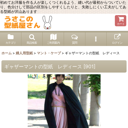
初めてお洋服を作る人が楽しくつくれるよう、縫い代が最初からついていた
り、色分けして部品の区別をしやすくしたりと、失敗しにくい工夫がしてあ
る型紙が沢山あります
カート
カテゴリ
商品検索
ご利用案内
質問
ログイン
ホーム
>
婦人用型紙
>
マント・ケープ
>
ギャザーマントの型紙 レディース
ギャザーマントの型紙 レディース
[
901
]