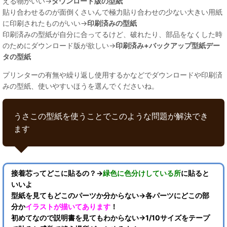
える物がいい→
ダウンロード版の型紙
貼り合わせるのが面倒くさいんで極力貼り合わせの少ない大きい用紙
に印刷されたものがいい→
印刷済みの型紙
印刷済みの型紙が自分に合ってるけど、破れたり、部品をなくした時
のためにダウンロード版が欲しい→
印刷済み+バックアップ型紙デー
タの型紙
プリンターの有無や繰り返し使用するかなどでダウンロードや印刷済
みの型紙、使いやすいほうを選んでくださいね。
うさこの型紙を使うことでこのような問題が解決でき
ます
接着芯ってどこに貼るの？→
緑色に色分けしている所
に貼ると
いいよ
型紙を見てもどこのパーツか分からない→各パーツにどこの部
分か
イラストが描いてあります
！
初めてなので説明書を見てもわからない→1/10サイズをテープ