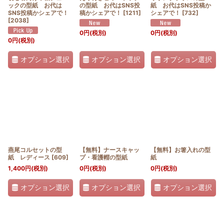
ックの型紙 お代は
の型紙 お代はSNS投
紙 お代はSNS投稿か
SNS投稿かシェアで！
稿かシェアで！
[
1211
]
シェアで！
[
732
]
[
2038
]
0
円
(税別)
0
円
(税別)
0
円
(税別)
オプション選択
オプション選択
オプション選択
燕尾コルセットの型
【無料】ナースキャッ
【無料】お箸入れの型
紙 レディース
[
609
]
プ・看護帽の型紙
紙
1,400
円
(税別)
0
円
(税別)
0
円
(税別)
オプション選択
オプション選択
オプション選択