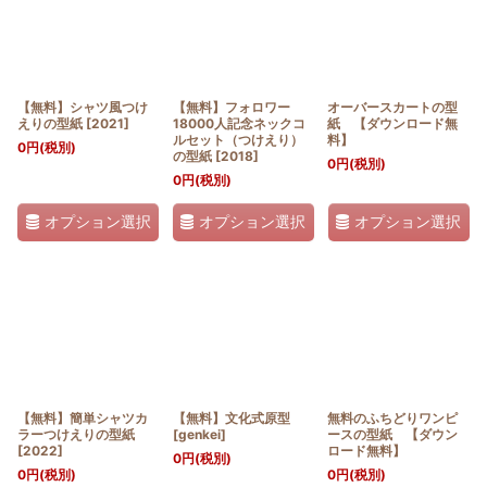
【無料】シャツ風つけ
【無料】フォロワー
オーバースカートの型
えりの型紙
[
2021
]
18000人記念ネックコ
紙 【ダウンロード無
ルセット（つけえり）
料】
0
円
(税別)
の型紙
[
2018
]
0
円
(税別)
0
円
(税別)
オプション選択
オプション選択
オプション選択
【無料】簡単シャツカ
【無料】文化式原型
無料のふちどりワンピ
ラーつけえりの型紙
[
genkei
]
ースの型紙 【ダウン
[
2022
]
ロード無料】
0
円
(税別)
0
円
(税別)
0
円
(税別)