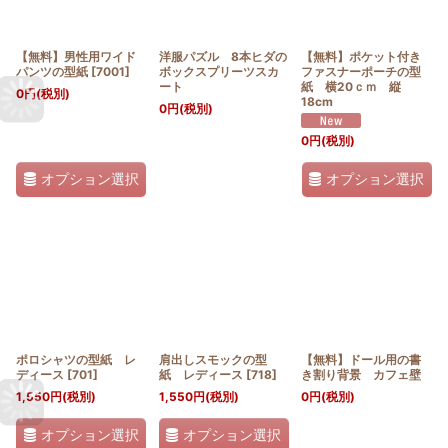
【無料】男性用ワイド
洋服パズル 8本ヒダの
【無料】ポケット付き
パンツの型紙
[
7001
]
ボックスプリーツスカ
ファスナーポーチの型
ート
紙 横20ｃｍ 縦
0
円
(税別)
18cm
0
円
(税別)
0
円
(税別)
オプション選択
オプション選択
ポロシャツの型紙 レ
肩出しスモックの型
【無料】ドール用の書
ディース
[
701
]
紙 レディース
[
718
]
き割り背景 カフェ壁
1,550
円
(税別)
1,550
円
(税別)
0
円
(税別)
オプション選択
オプション選択