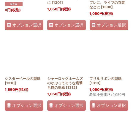
に
[
1301
]
プレに、ライブの衣装
などに
[
1308
]
1,050
円
(税別)
0
円
(税別)
1,050
円
(税別)
オプション選択
オプション選択
オプション選択
シスターベールの型紙
シャーロックホームズ
フリルリボンの型紙
[
1310
]
のかぶってそうな鹿撃
[
1313
]
ち帽の型紙
[
1312
]
1,550
円
(税別)
1,050
円
(税別)
1,050
円
(税別)
希望小売価格
:
1,050
円
オプション選択
オプション選択
オプション選択