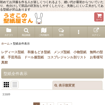
初めてお洋服を作る人が楽しくつくれるよう、縫い代が最初からついていた
り、色分けして部品の区別をしやすくしたりと、失敗しにくい工夫がしてあ
る型紙が沢山あります
カート
カテゴリ
商品検索
ご利用案内
質問
ログイン
ホーム
>
型紙全件表示
レディース型紙
和服もどき型紙
メンズ型紙
小物型紙
無料の型
紙
手芸用品
ドール服型紙
コスプレジャンル別リスト
お客様写
真館
型紙全件表示
表示順変更
閉じる
338
件
表示数
: