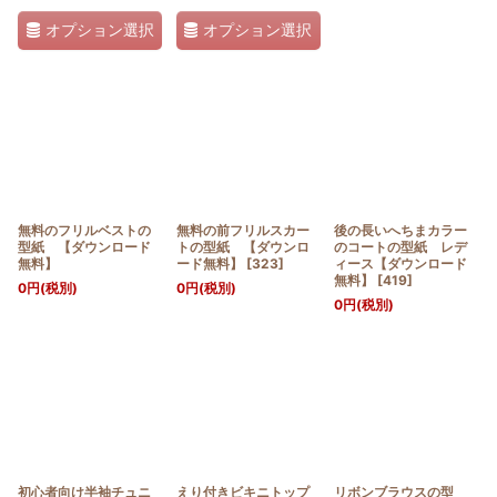
オプション選択
オプション選択
無料のフリルベストの
無料の前フリルスカー
後の長いへちまカラー
型紙 【ダウンロード
トの型紙 【ダウンロ
のコートの型紙 レデ
無料】
ード無料】
[
323
]
ィース【ダウンロード
無料】
[
419
]
0
円
(税別)
0
円
(税別)
0
円
(税別)
初心者向け半袖チュニ
えり付きビキニトップ
リボンブラウスの型