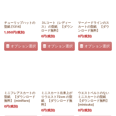
チューリップハットの
３Lコート（レディー
マーメードラインのス
型紙
[
1314
]
ス） の型紙 【ダウン
カートの型紙 【ダウ
ロード無料】
ンロード無料】
1,050
円
(税別)
0
円
(税別)
0
円
(税別)
オプション選択
オプション選択
オプション選択
ミニフレアスカートの
ミニスカート出来上が
ウエストベルトのない
型紙 【ダウンロード
りウエスト72cm の型
ミニスカートの型紙
無料】
[
miniflare
]
紙 【ダウンロード無
【ダウンロード無料】
料】
[
minisuka
]
0
円
(税別)
0
円
(税別)
0
円
(税別)