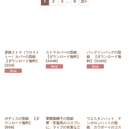
1
2
3
...
6
次
»
並び順
:
絞り込む
尿路ストマ（ウロスト
ストマカバーの型紙
バッグインバッグの型
ミー）カバーの型紙
【ダウンロード無料】
紙 【ダウンロード無
【ダウンロード無料】
[
2046
]
料】
[
2045
]
[
204
]
ボディスの型紙 【ダ
軍帽風帽子の型紙
ウエスタンハット、テ
ウンロード無料】
軍・官服系のコスプレ
ンガロンハットの型
[
608
]
に、ライブの衣装など
紙 カウボーイのコス