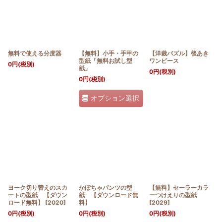
無料で使える分度器
【無料】小手・手甲の
【洋裁パズル】後あき
型紙「無料お試し型
ワンピース
0
円
(税別)
紙」
0
円
(税別)
0
円
(税別)
オプション選択
ヨーク切り替えのスカ
かぼちゃパンツの型
【無料】セーラーカラ
ートの型紙 【ダウン
紙 【ダウンロード無
ーつけえりの型紙
ロード無料】
[
2020
]
料】
[
2029
]
0
円
(税別)
0
円
(税別)
0
円
(税別)