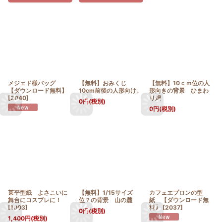
メジェド様バッグ
【無料】おみくじ
【無料】10ｃｍ位の人
【ダウンロード無料】
10cm前後の人形向け。
形向きの背景 ひまわ
[
2040
]
り畑
0
円
(税別)
0
円
(税別)
甚平型紙 よさこいに
【無料】1/15サイズ
カフェエプロンの型
舞台にコスプレに！
位？の背景 山の麓
紙 【ダウンロード無
[
1003
]
料】
[
2037
]
0
円
(税別)
1,400
円
(税別)