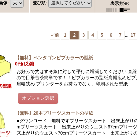
画像
:
並び順
:
表示方法
:
«
前
1
2
3
4
5
6
7
...
17
【無料】ペンタゴンビブカラーの型紙
0円
(税別)
お好みで丈はすそ線に対して平行に増減してください 直
ので目茶苦茶簡単です！！ビブカラーの型紙肩幅広めビブ
肩幅狭め プリンターをお持ちでなく、印刷された型紙…
【無料】20本プリーツスカートの型紙
■ダウンロード 無料ですプリーツスカート 出来上がりの
mプリーツスカート 出来上がりのウエスト67cmプリー
来上がりのウエスト70cmプリーツスカート 出来上がり