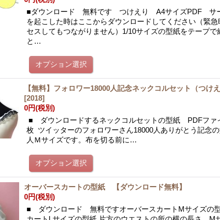
■ダウンロード 無料です つけえり A4サイズPDF サ
を起こした時はここからダウンロードしてください（緊急
セスしてもつながりません）1/10サイズの型紙をテープで
と…
【無料】フォロワー18000人記念ネックコルセット（つけ
[
2018
]
0円
(税別)
■ ダウンロードするネックコルセットの型紙 PDFファイ
枚 ツイッターのフォロワーさん18000人ありがとう記念
人Ｍサイズです。布を切る前に…
オーバースカートの型紙 【ダウンロード無料】
0円
(税別)
■ ダウンロード 無料ですオーバースカートMサイズの
カートLサイズの型紙 片方のウエストの所の横の長さ Mサイ