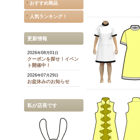
おすすめ商品
人気ランキング！
更新情報
2026
08
01
年
月
日
クーポンを探せ！イベン
ト開催中！
2026
07
29
年
月
日
お盆休みのお知らせ
私が店長です