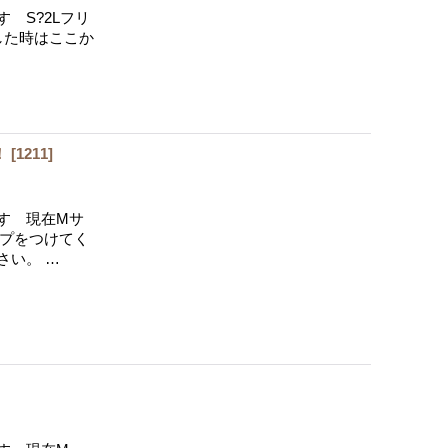
 S?2Lフリ
した時はここか
！
[
1211
]
す 現在Mサ
ップをつけてく
さい。 …
]