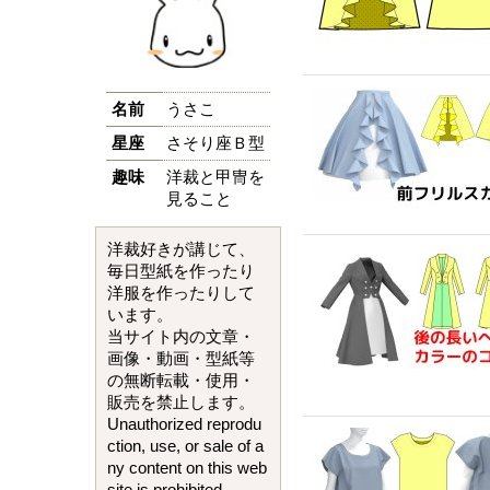
名前
うさこ
星座
さそり座Ｂ型
趣味
洋裁と甲冑を
見ること
洋裁好きが講じて、
毎日型紙を作ったり
洋服を作ったりして
います。
当サイト内の文章・
画像・動画・型紙等
の無断転載・使用・
販売を禁止します。
Unauthorized reprodu
ction, use, or sale of a
ny content on this web