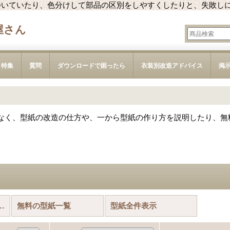
ついていたり、色分けして部品の区別をしやすくしたりと、失敗し
屋さん
特集
質問
ダウンロードで困ったら
衣装別改造アドバイス
掲
なく、型紙の改造の仕方や、一から型紙の作り方を説明したり、無
着におすすめの型紙
無料の型紙一覧
型紙全件表示