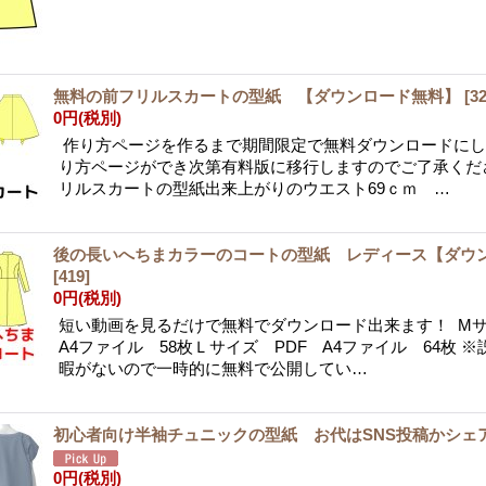
無料の前フリルスカートの型紙 【ダウンロード無料】
[
3
0円
(税別)
作り方ページを作るまで期間限定で無料ダウンロードにし
り方ページができ次第有料版に移行しますのでご了承くだ
リルスカートの型紙出来上がりのウエスト69ｃｍ …
後の長いへちまカラーのコートの型紙 レディース【ダウ
[
419
]
0円
(税別)
短い動画を見るだけで無料でダウンロード出来ます！ M
A4ファイル 58枚Ｌサイズ PDF A4ファイル 64枚 
暇がないので一時的に無料で公開してい…
初心者向け半袖チュニックの型紙 お代はSNS投稿かシェ
0円
(税別)