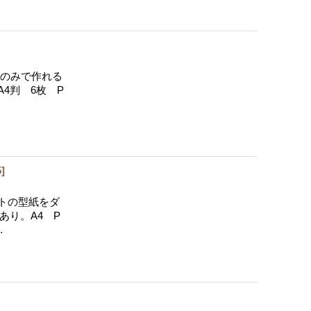
線のみで作れる
4判 6枚 P
5
]
トの型紙をダ
あり。A4 P
…