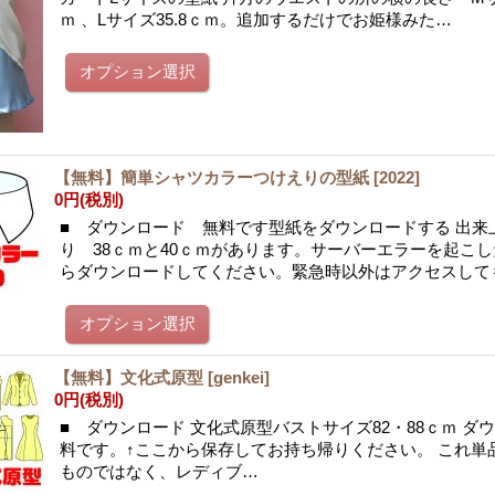
ｍ 、Lサイズ35.8ｃｍ。追加するだけでお姫様みた…
【無料】簡単シャツカラーつけえりの型紙
[
2022
]
0円
(税別)
■ ダウンロード 無料です型紙をダウンロードする 出来
り 38ｃｍと40ｃｍがあります。サーバーエラーを起こ
らダウンロードしてください。緊急時以外はアクセスして
【無料】文化式原型
[
genkei
]
0円
(税別)
■ ダウンロード 文化式原型バストサイズ82・88ｃｍ ダ
料です。↑ここから保存してお持ち帰りください。 これ単
ものではなく、レディブ…