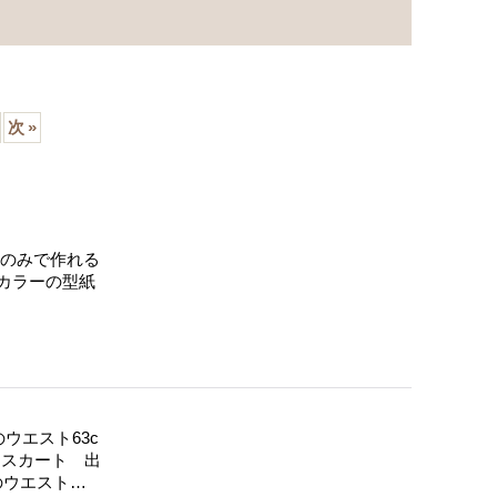
次
»
線のみで作れる
カラーの型紙
ウエスト63c
ツスカート 出
のウエスト…