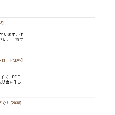
23
]
ています。作
さい。 前フ
ンロード無料】
サイズ PDF
※説明書を作る
アで！
[
2038
]