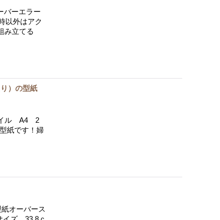
ーバーエラー
時以外はアク
組み立てる
えり）の型紙
ル A4 2
の型紙です！婦
型紙オーバース
ズ 33.8ｃ