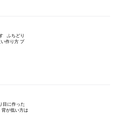
す ふちどり
近い作り方 プ
り目に作った
。背が低い方は