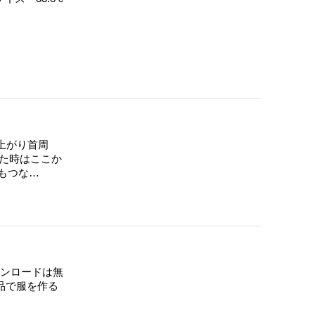
上がり首周
した時はここか
もつな…
ウンロードは無
品で服を作る