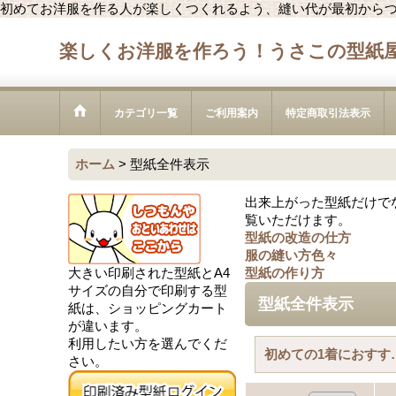
初めてお洋服を作る人が楽しくつくれるよう、縫い代が最初から
楽しくお洋服を作ろう！うさこの型紙
カテゴリ一覧
ご利用案内
特定商取引法表示
ホーム
>
型紙全件表示
出来上がった型紙だけで
覧いただけます。
型紙の改造の仕方
服の縫い方色々
大きい印刷された型紙とA4
型紙の作り方
サイズの自分で印刷する型
型紙全件表示
紙は、ショッピングカート
が違います。
利用したい方を選んでくだ
初めての1
さい。