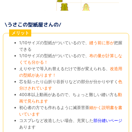
メリット
1/10サイズの型紙がついているので、
縫う前に形が
把握
できる
1/10サイズの型紙がついているので、
布の量が計算しな
くても分かる！
えりやそで等入れ替えるだけで形が変えられる、
改造用
の型紙があります！
芯を貼ったり山折り谷折りなどの部分が分かりやすく
色
分けされています
400本以上動画があるので、ちょっと難しい縫い方も
動
画で見られます
初心者の方でも作れるように滅茶苦茶
細かく説明書を書
いています
コスプレなど改造したい場合、充実した
部分縫いページ
あります