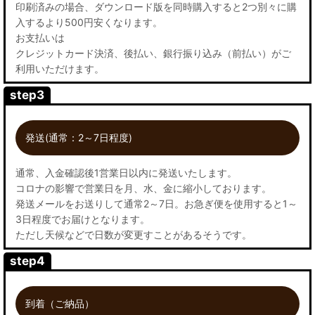
印刷済みの場合、ダウンロード版を同時購入すると2つ別々に購
入するより500円安くなります。
お支払いは
クレジットカード決済、後払い、銀行振り込み（前払い）がご
利用いただけます。
step3
発送(通常：2～7日程度)
通常、入金確認後1営業日以内に発送いたします。
コロナの影響で営業日を月、水、金に縮小しております。
発送メールをお送りして通常2～7日。お急ぎ便を使用すると1～
3日程度でお届けとなります。
ただし天候などで日数が変更すことがあるそうです。
step4
到着（ご納品）