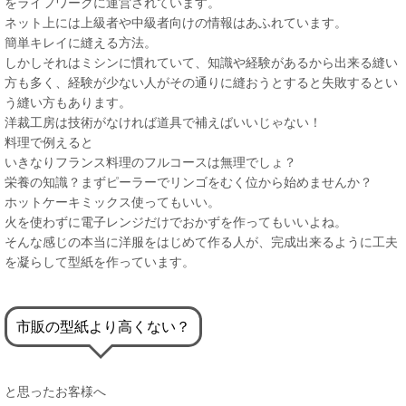
をライフワークに運営されています。
ネット上には上級者や中級者向けの情報はあふれています。
簡単キレイに縫える方法。
しかしそれはミシンに慣れていて、知識や経験があるから出来る縫い
方も多く、経験が少ない人がその通りに縫おうとすると失敗するとい
う縫い方もあります。
洋裁工房は技術がなければ道具で補えばいいじゃない！
料理で例えると
いきなりフランス料理のフルコースは無理でしょ？
栄養の知識？まずピーラーでリンゴをむく位から始めませんか？
ホットケーキミックス使ってもいい。
火を使わずに電子レンジだけでおかずを作ってもいいよね。
そんな感じの本当に洋服をはじめて作る人が、完成出来るように工夫
を凝らして型紙を作っています。
市販の型紙より高くない？
と思ったお客様へ