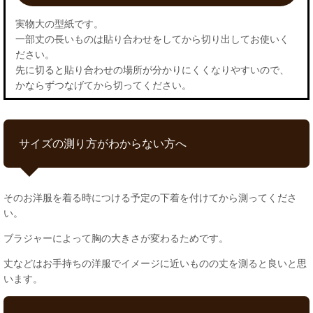
実物大の型紙です。
一部丈の長いものは貼り合わせをしてから切り出してお使いく
ださい。
先に切ると貼り合わせの場所が分かりにくくなりやすいので、
かならずつなげてから切ってください。
サイズの測り方がわからない方へ
そのお洋服を着る時につける予定の下着を付けてから測ってくださ
い。
ブラジャーによって胸の大きさが変わるためです。
丈などはお手持ちの洋服でイメージに近いものの丈を測ると良いと思
います。