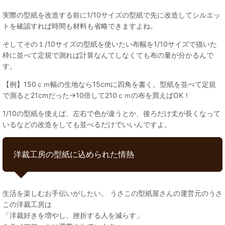
実際の型紙を改造する前に1/10サイズの型紙で先に改造してシルエッ
トを確認すれば時間も材料も省略できますよね。
そしてその１/10サイズの型紙を使いたい布幅を1/10サイズで描いた
枠に並べて定規で測れば計算なんてしなくても布の量が分かるんで
す。
【例】150ｃｍ幅の生地なら15cmに四角を書く。型紙を並べて定規
で測ると21cmだった→10倍して210ｃｍの布を買えばOK！
1/10の型紙を使えば、左右で色が違うとか、後ろだけ丈が長くなって
いるなどの改造をしても並べるだけでいいんですよ。
洋裁工房の型紙に込められた情熱
生活を楽しむお手伝いがしたい。 うさこの型紙屋さんの運営元のうさ
この洋裁工房は
「洋裁好きを増やし、挫折する人を減らす」