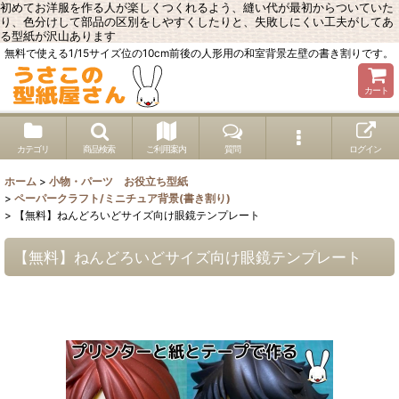
初めてお洋服を作る人が楽しくつくれるよう、縫い代が最初からついていた
り、色分けして部品の区別をしやすくしたりと、失敗しにくい工夫がしてあ
る型紙が沢山あります
無料で使える1/15サイズ位の10cm前後の人形用の和室背景左壁の書き割りです。
カート
カテゴリ
商品検索
ご利用案内
質問
ログイン
ホーム
>
小物・パーツ お役立ち型紙
>
ペーパークラフト/ミニチュア背景(書き割り)
>
【無料】ねんどろいどサイズ向け眼鏡テンプレート
【無料】ねんどろいどサイズ向け眼鏡テンプレート