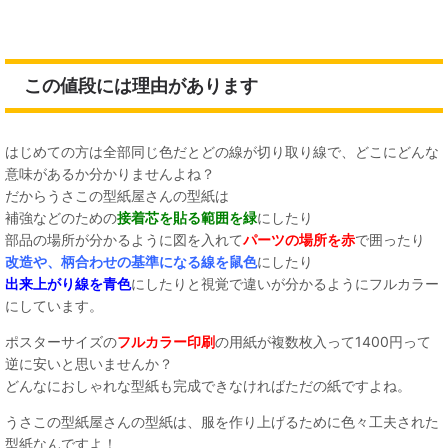
この値段には理由があります
はじめての方は全部同じ色だとどの線が切り取り線で、どこにどんな
意味があるか分かりませんよね？
だからうさこの型紙屋さんの型紙は
補強などのための
接着芯を貼る範囲を緑
にしたり
部品の場所が分かるように図を入れて
パーツの場所を赤
で囲ったり
改造や、柄合わせの基準になる線を鼠色
にしたり
出来上がり線を青色
にしたりと視覚で違いが分かるようにフルカラー
にしています。
ポスターサイズの
フルカラー印刷
の用紙が複数枚入って1400円って
逆に安いと思いませんか？
どんなにおしゃれな型紙も完成できなければただの紙ですよね。
うさこの型紙屋さんの型紙は、服を作り上げるために色々工夫された
型紙なんですよ！