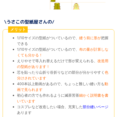
メリット
1/10サイズの型紙がついているので、
縫う前に形が
把握
できる
1/10サイズの型紙がついているので、
布の量が計算しな
くても分かる！
えりやそで等入れ替えるだけで形が変えられる、
改造用
の型紙があります！
芯を貼ったり山折り谷折りなどの部分が分かりやすく
色
分けされています
400本以上動画があるので、ちょっと難しい縫い方も
動
画で見られます
初心者の方でも作れるように滅茶苦茶
細かく説明書を書
いています
コスプレなど改造したい場合、充実した
部分縫いページ
あります