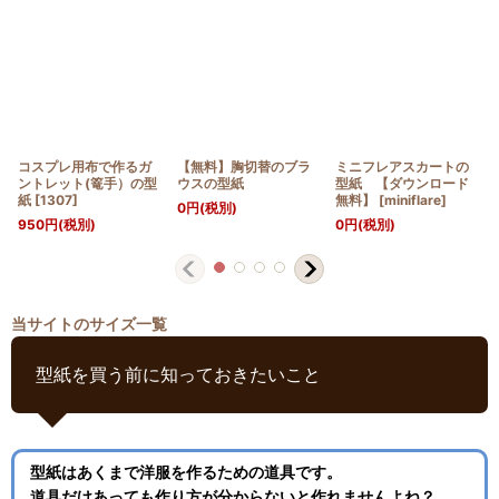
コスプレ用布で作るガ
【無料】胸切替のブラ
ミニフレアスカートの
ントレット(篭手）の型
ウスの型紙
型紙 【ダウンロード
紙
[
1307
]
無料】
[
miniflare
]
0
円
(税別)
950
円
(税別)
0
円
(税別)
当サイトのサイズ一覧
型紙を買う前に知っておきたいこと
型紙はあくまで洋服を作るための道具です。
道具だけあっても作り方が分からないと作れませんよね？