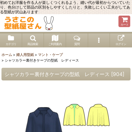
初めてお洋服を作る人が楽しくつくれるよう、縫い代が最初からついていた
り、色分けして部品の区別をしやすくしたりと、失敗しにくい工夫がしてあ
る型紙が沢山あります
カート
カテゴリ
商品検索
ご利用案内
質問
ログイン
ホーム
>
婦人用型紙
>
マント・ケープ
>
シャツカラー裏付きケープの型紙 レディース
シャツカラー裏付きケープの型紙 レディース
[
904
]