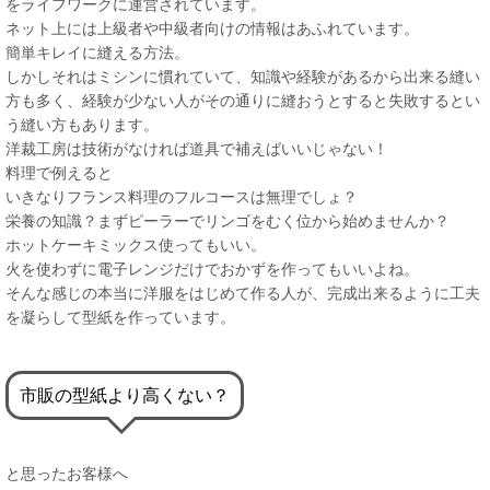
をライフワークに運営されています。
ネット上には上級者や中級者向けの情報はあふれています。
簡単キレイに縫える方法。
しかしそれはミシンに慣れていて、知識や経験があるから出来る縫い
方も多く、経験が少ない人がその通りに縫おうとすると失敗するとい
う縫い方もあります。
洋裁工房は技術がなければ道具で補えばいいじゃない！
料理で例えると
いきなりフランス料理のフルコースは無理でしょ？
栄養の知識？まずピーラーでリンゴをむく位から始めませんか？
ホットケーキミックス使ってもいい。
火を使わずに電子レンジだけでおかずを作ってもいいよね。
そんな感じの本当に洋服をはじめて作る人が、完成出来るように工夫
を凝らして型紙を作っています。
市販の型紙より高くない？
と思ったお客様へ