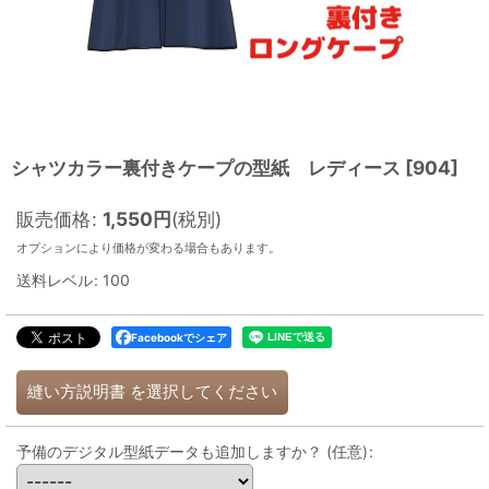
シャツカラー裏付きケープの型紙 レディース
[
904
]
販売価格
:
1,550
円
(税別)
オプションにより価格が変わる場合もあります。
送料レベル
:
100
Facebookでシェア
縫い方説明書
を選択してください
予備のデジタル型紙データも追加しますか？
(任意)
: