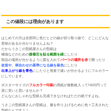
この値段には理由があります
はじめての方は全部同じ色だとどの線が切り取り線で、どこにどんな
意味があるか分かりませんよね？
だからうさこの型紙屋さんの型紙は
補強などのための
接着芯を貼る範囲を緑
にしたり
部品の場所が分かるように図を入れて
パーツの場所を赤
で囲ったり
改造や、柄合わせの基準になる線を鼠色
にしたり
出来上がり線を青色
にしたりと視覚で違いが分かるようにフルカラー
にしています。
ポスターサイズの
フルカラー印刷
の用紙が複数枚入って1400円って
逆に安いと思いませんか？
どんなにおしゃれな型紙も完成できなければただの紙ですよね。
うさこの型紙屋さんの型紙は、服を作り上げるために色々工夫された
型紙なんですよ！