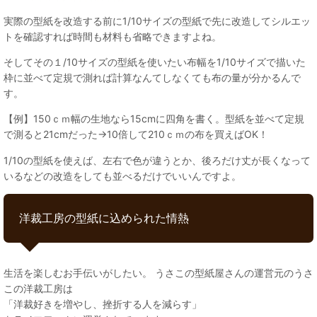
実際の型紙を改造する前に1/10サイズの型紙で先に改造してシルエッ
トを確認すれば時間も材料も省略できますよね。
そしてその１/10サイズの型紙を使いたい布幅を1/10サイズで描いた
枠に並べて定規で測れば計算なんてしなくても布の量が分かるんで
す。
【例】150ｃｍ幅の生地なら15cmに四角を書く。型紙を並べて定規
で測ると21cmだった→10倍して210ｃｍの布を買えばOK！
1/10の型紙を使えば、左右で色が違うとか、後ろだけ丈が長くなって
いるなどの改造をしても並べるだけでいいんですよ。
洋裁工房の型紙に込められた情熱
生活を楽しむお手伝いがしたい。 うさこの型紙屋さんの運営元のうさ
この洋裁工房は
「洋裁好きを増やし、挫折する人を減らす」