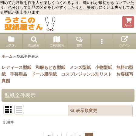
初めてお洋服を作る人が楽しくつくれるよう、縫い代が最初からついていた
り、色分けして部品の区別をしやすくしたりと、失敗しにくい工夫がしてあ
る型紙が沢山あります
カート
カテゴリ
商品検索
ご利用案内
質問
ログイン
ホーム
>
型紙全件表示
レディース型紙
和服もどき型紙
メンズ型紙
小物型紙
無料の型
紙
手芸用品
ドール服型紙
コスプレジャンル別リスト
お客様写
真館
型紙全件表示
表示順変更
閉じる
338
件
表示数
: