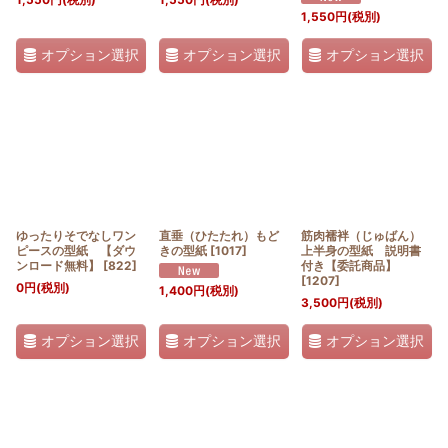
1,550
円
(税別)
オプション選択
オプション選択
オプション選択
ゆったりそでなしワン
直垂（ひたたれ）もど
筋肉襦袢（じゅばん）
ピースの型紙 【ダウ
きの型紙
[
1017
]
上半身の型紙 説明書
ンロード無料】
[
822
]
付き【委託商品】
[
1207
]
0
円
(税別)
1,400
円
(税別)
3,500
円
(税別)
オプション選択
オプション選択
オプション選択