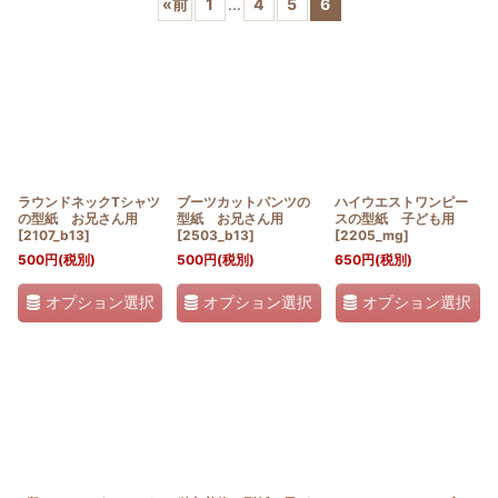
«
前
1
...
4
5
6
並び順
:
絞り込む
ラウンドネックTシャツ
ブーツカットパンツの
ハイウエストワンピー
の型紙 お兄さん用
型紙 お兄さん用
スの型紙 子ども用
[
2107_b13
]
[
2503_b13
]
[
2205_mg
]
500
円
(税別)
500
円
(税別)
650
円
(税別)
オプション選択
オプション選択
オプション選択