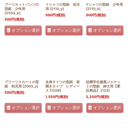
ブーツカットパンツの
Ｙシャツの型紙 幼児
Yシャツの型紙 少年用
型紙 少年用
用
[
2110_y
]
[
2110_b
]
[
2503_b
]
500
円
(税別)
500
円
(税別)
500
円
(税別)
オプション選択
オプション選択
オプション選択
プリーツスカートの型
全身タイツの型紙 前
詰襟学生服風ジャケッ
紙 幼児用
[
2003_y
]
開きタイプ レディー
トの型紙 紳士用【委
ス
[
1209
]
託商品】
[
123
]
500
円
(税別)
1,550
円
(税別)
2,250
円
(税別)
オプション選択
オプション選択
オプション選択