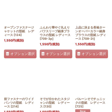
オープンファスナージ
ふんわり華やぐ丸えり
上品に決まる長袖ター
ャケットの型紙 レデ
パフスリーブ細身ブラ
ンオーバーカラー細身
ィース
[
124
]
ウスの型紙 レディース
ブラウスの型紙 レディ
[
709-3p
]
ース
[
709-2t
]
1,550
円
(税別)
1,550
円
(税別)
1,550
円
(税別)
オプション選択
オプション選択
オプション選択
前ファスナーのワイド
そでが分かれたスタジ
バルーンそでチュニッ
パンツの型紙 レディ
ャンの型紙 レディー
クの型紙 レディース
ース
[
214
]
ス
[
130
]
[
725
]
1,550
円
(税別)
1,550
円
(税別)