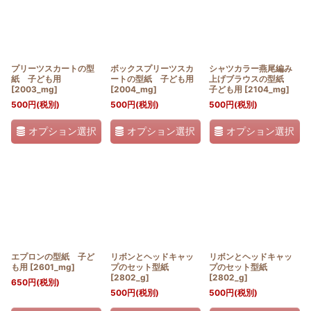
プリーツスカートの型
ボックスプリーツスカ
シャツカラー燕尾編み
紙 子ども用
ートの型紙 子ども用
上げブラウスの型紙
[
2003_mg
]
[
2004_mg
]
子ども用
[
2104_mg
]
500
円
(税別)
500
円
(税別)
500
円
(税別)
オプション選択
オプション選択
オプション選択
エプロンの型紙 子ど
リボンとヘッドキャッ
リボンとヘッドキャッ
も用
[
2601_mg
]
プのセット型紙
プのセット型紙
[
2802_g
]
[
2802_g
]
650
円
(税別)
500
円
(税別)
500
円
(税別)