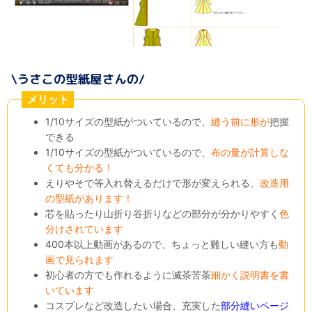
メリット
1/10サイズの型紙がついているので、
縫う前に形が
把握
できる
1/10サイズの型紙がついているので、
布の量が計算しな
くても分かる！
えりやそで等入れ替えるだけで形が変えられる、
改造用
の型紙があります！
芯を貼ったり山折り谷折りなどの部分が分かりやすく
色
分けされています
400本以上動画があるので、ちょっと難しい縫い方も
動
画で見られます
初心者の方でも作れるように滅茶苦茶
細かく説明書を書
いています
コスプレなど改造したい場合、充実した
部分縫いページ