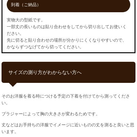
到着（ご納品）
実物大の型紙です。
一部丈の長いものは貼り合わせをしてから切り出してお使いく
ださい。
先に切ると貼り合わせの場所が分かりにくくなりやすいので、
かならずつなげてから切ってください。
サイズの測り方がわからない方へ
そのお洋服を着る時につける予定の下着を付けてから測ってくださ
い。
ブラジャーによって胸の大きさが変わるためです。
丈などはお手持ちの洋服でイメージに近いものの丈を測ると良いと思
います。