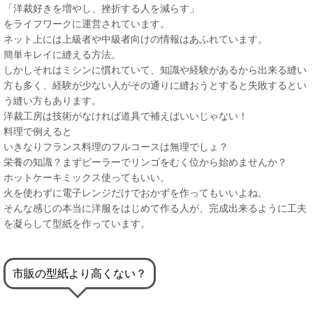
「洋裁好きを増やし、挫折する人を減らす」
をライフワークに運営されています。
ネット上には上級者や中級者向けの情報はあふれています。
簡単キレイに縫える方法。
しかしそれはミシンに慣れていて、知識や経験があるから出来る縫い
方も多く、経験が少ない人がその通りに縫おうとすると失敗するとい
う縫い方もあります。
洋裁工房は技術がなければ道具で補えばいいじゃない！
料理で例えると
いきなりフランス料理のフルコースは無理でしょ？
栄養の知識？まずピーラーでリンゴをむく位から始めませんか？
ホットケーキミックス使ってもいい。
火を使わずに電子レンジだけでおかずを作ってもいいよね。
そんな感じの本当に洋服をはじめて作る人が、完成出来るように工夫
を凝らして型紙を作っています。
市販の型紙より高くない？