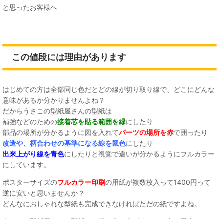
と思ったお客様へ
この値段には理由があります
はじめての方は全部同じ色だとどの線が切り取り線で、どこにどんな
意味があるか分かりませんよね？
だからうさこの型紙屋さんの型紙は
補強などのための
接着芯を貼る範囲を緑
にしたり
部品の場所が分かるように図を入れて
パーツの場所を赤
で囲ったり
改造や、柄合わせの基準になる線を鼠色
にしたり
出来上がり線を青色
にしたりと視覚で違いが分かるようにフルカラー
にしています。
ポスターサイズの
フルカラー印刷
の用紙が複数枚入って1400円って
逆に安いと思いませんか？
どんなにおしゃれな型紙も完成できなければただの紙ですよね。