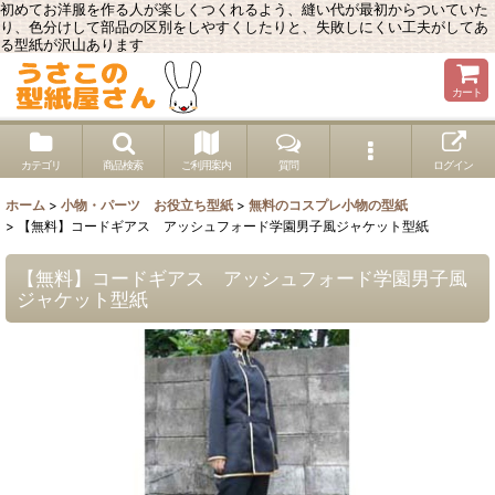
初めてお洋服を作る人が楽しくつくれるよう、縫い代が最初からついていた
り、色分けして部品の区別をしやすくしたりと、失敗しにくい工夫がしてあ
る型紙が沢山あります
カート
カテゴリ
商品検索
ご利用案内
質問
ログイン
ホーム
>
小物・パーツ お役立ち型紙
>
無料のコスプレ小物の型紙
>
【無料】コードギアス アッシュフォード学園男子風ジャケット型紙
【無料】コードギアス アッシュフォード学園男子風
ジャケット型紙