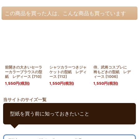
この商品を買った人は、こんな商品も買っています
前開きの大きいセーラ
シャツカラーつきジャ
侍、武将コスプレに
ーカラーブラウスの型
ケットの型紙 レディ
袴もどきの型紙 レデ
紙 レディース
[
710
]
ース
[
112
]
ィース
[
1006
]
1,550
円
(税別)
1,550
円
(税別)
1,550
円
(税別)
当サイトのサイズ一覧
型紙を買う前に知っておきたいこと