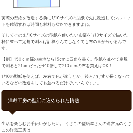
実際の型紙を改造する前に1/10サイズの型紙で先に改造してシルエッ
トを確認すれば時間も材料も省略できますよね。
そしてその１/10サイズの型紙を使いたい布幅を1/10サイズで描いた
枠に並べて定規で測れば計算なんてしなくても布の量が分かるんで
す。
【例】150ｃｍ幅の生地なら15cmに四角を書く。型紙を並べて定規
で測ると21cmだった→10倍して210ｃｍの布を買えばOK！
1/10の型紙を使えば、左右で色が違うとか、後ろだけ丈が長くなって
いるなどの改造をしても並べるだけでいいんですよ。
洋裁工房の型紙に込められた情熱
生活を楽しむお手伝いがしたい。 うさこの型紙屋さんの運営元のうさ
この洋裁工房は