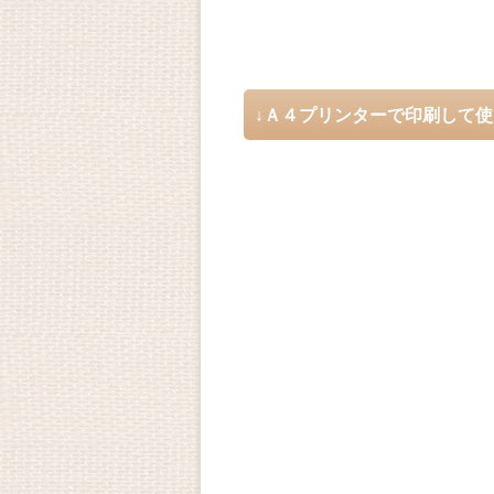
↓Ａ４プリンターで印刷して