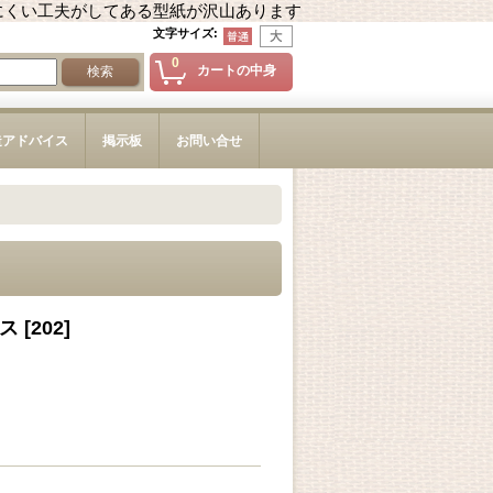
にくい工夫がしてある型紙が沢山あります
文字サイズ
:
0
カートの中身
造アドバイス
掲示板
お問い合せ
ス
[
202
]