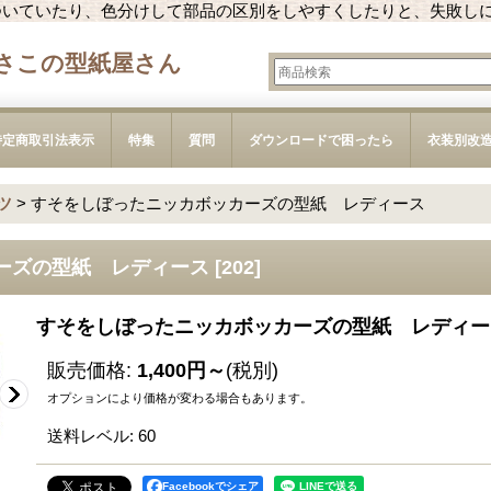
ついていたり、色分けして部品の区別をしやすくしたりと、失敗し
さこの型紙屋さん
特定商取引法表示
特集
質問
ダウンロードで困ったら
衣装別改
ツ
>
すそをしぼったニッカボッカーズの型紙 レディース
ーズの型紙 レディース
[
202
]
すそをしぼったニッカボッカーズの型紙 レディー
販売価格
:
1,400円～
(税別)
オプションにより価格が変わる場合もあります。
送料レベル
:
60
Facebookでシェア