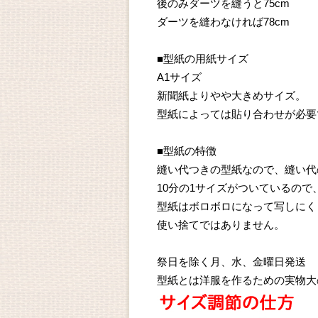
後のみダーツを縫うと75cm
ダーツを縫わなければ78cm
■型紙の用紙サイズ
A1サイズ
新聞紙よりやや大きめサイズ。
型紙によっては貼り合わせが必要
■型紙の特徴
縫い代つきの型紙なので、縫い代
10分の1サイズがついているの
型紙はボロボロになって写しにく
使い捨てではありません。
祭日を除く月、水、金曜日発送
型紙とは洋服を作るための実物大