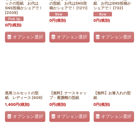
ックの型紙 お代は
の型紙 お代はSNS投
紙 お代はSNS投稿か
SNS投稿かシェアで！
稿かシェアで！
[
1211
]
シェアで！
[
732
]
[
2038
]
0
円
(税別)
0
円
(税別)
0
円
(税別)
オプション選択
オプション選択
オプション選択
燕尾コルセットの型
【無料】ナースキャッ
【無料】お箸入れの型
紙 レディース
[
609
]
プ・看護帽の型紙
紙
1,400
円
(税別)
0
円
(税別)
0
円
(税別)
オプション選択
オプション選択
オプション選択