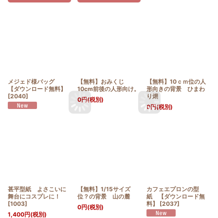
メジェド様バッグ
【無料】おみくじ
【無料】10ｃｍ位の人
【ダウンロード無料】
10cm前後の人形向け。
形向きの背景 ひまわ
[
2040
]
り畑
0
円
(税別)
0
円
(税別)
甚平型紙 よさこいに
【無料】1/15サイズ
カフェエプロンの型
舞台にコスプレに！
位？の背景 山の麓
紙 【ダウンロード無
[
1003
]
料】
[
2037
]
0
円
(税別)
1,400
円
(税別)