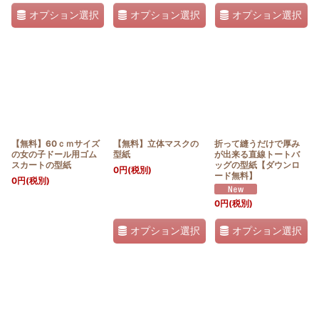
オプション選択
オプション選択
オプション選択
【無料】60ｃｍサイズ
【無料】立体マスクの
折って縫うだけで厚み
の女の子ドール用ゴム
型紙
が出来る直線トートバ
スカートの型紙
ッグの型紙【ダウンロ
0
円
(税別)
ード無料】
0
円
(税別)
0
円
(税別)
オプション選択
オプション選択