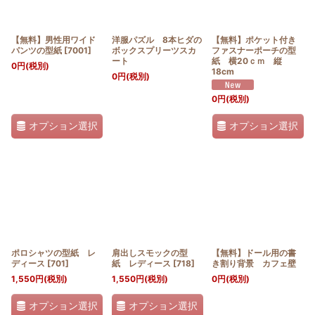
【無料】男性用ワイド
洋服パズル 8本ヒダの
【無料】ポケット付き
パンツの型紙
[
7001
]
ボックスプリーツスカ
ファスナーポーチの型
ート
紙 横20ｃｍ 縦
0
円
(税別)
18cm
0
円
(税別)
0
円
(税別)
オプション選択
オプション選択
ポロシャツの型紙 レ
肩出しスモックの型
【無料】ドール用の書
ディース
[
701
]
紙 レディース
[
718
]
き割り背景 カフェ壁
1,550
円
(税別)
1,550
円
(税別)
0
円
(税別)
オプション選択
オプション選択