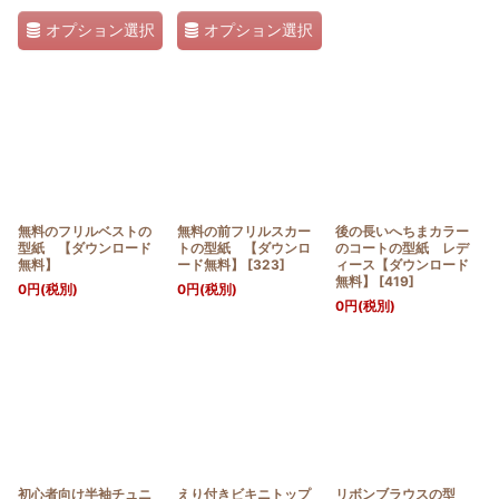
オプション選択
オプション選択
無料のフリルベストの
無料の前フリルスカー
後の長いへちまカラー
型紙 【ダウンロード
トの型紙 【ダウンロ
のコートの型紙 レデ
無料】
ード無料】
[
323
]
ィース【ダウンロード
無料】
[
419
]
0
円
(税別)
0
円
(税別)
0
円
(税別)
初心者向け半袖チュニ
えり付きビキニトップ
リボンブラウスの型