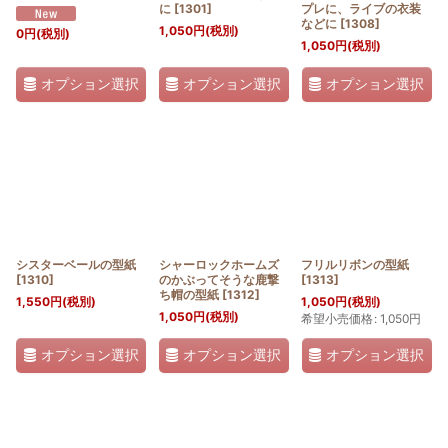
に
[
1301
]
プレに、ライブの衣装
などに
[
1308
]
1,050
円
(税別)
0
円
(税別)
1,050
円
(税別)
オプション選択
オプション選択
オプション選択
シスターベールの型紙
シャーロックホームズ
フリルリボンの型紙
[
1310
]
のかぶってそうな鹿撃
[
1313
]
ち帽の型紙
[
1312
]
1,550
円
(税別)
1,050
円
(税別)
1,050
円
(税別)
希望小売価格
:
1,050
円
オプション選択
オプション選択
オプション選択