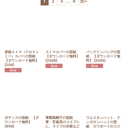
1
2
3
...
6
次
»
並び順
:
絞り込む
尿路ストマ（ウロスト
ストマカバーの型紙
バッグインバッグの型
ミー）カバーの型紙
【ダウンロード無料】
紙 【ダウンロード無
【ダウンロード無料】
[
2046
]
料】
[
2045
]
[
204
]
ボディスの型紙 【ダ
軍帽風帽子の型紙
ウエスタンハット、テ
ウンロード無料】
軍・官服系のコスプレ
ンガロンハットの型
[
608
]
に、ライブの衣装など
紙 カウボーイのコス