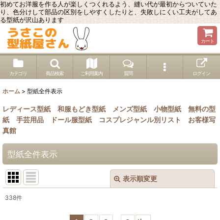
初めてお洋服を作る人が楽しくつくれるよう、縫い代が最初からついていた
り、色分けして部品の区別をしやすくしたりと、失敗しにくい工夫がしてあ
る型紙が沢山あります
カート
カテゴリ
商品検索
ご利用案内
質問
ログイン
ホーム
>
型紙全件表示
レディース型紙
和服もどき型紙
メンズ型紙
小物型紙
無料の型
紙
手芸用品
ドール服型紙
コスプレジャンル別リスト
お客様写
真館
型紙全件表示
表示順変更
閉じる
338
件
表示数
: