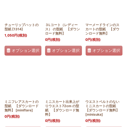
チューリップハットの
３Lコート（レディー
マーメードラインのス
型紙
[
1314
]
ス） の型紙 【ダウン
カートの型紙 【ダウ
ロード無料】
ンロード無料】
1,050
円
(税別)
0
円
(税別)
0
円
(税別)
オプション選択
オプション選択
オプション選択
ミニフレアスカートの
ミニスカート出来上が
ウエストベルトのない
型紙 【ダウンロード
りウエスト72cm の型
ミニスカートの型紙
無料】
[
miniflare
]
紙 【ダウンロード無
【ダウンロード無料】
料】
[
minisuka
]
0
円
(税別)
0
円
(税別)
0
円
(税別)