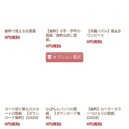
無料で使える分度器
【無料】小手・手甲の
【洋裁パズル】後あき
型紙「無料お試し型
ワンピース
0
円
(税別)
紙」
0
円
(税別)
0
円
(税別)
オプション選択
ヨーク切り替えのスカ
かぼちゃパンツの型
【無料】セーラーカラ
ートの型紙 【ダウン
紙 【ダウンロード無
ーつけえりの型紙
ロード無料】
[
2020
]
料】
[
2029
]
0
円
(税別)
0
円
(税別)
0
円
(税別)