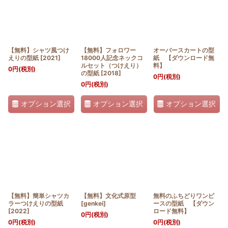
【無料】シャツ風つけ
【無料】フォロワー
オーバースカートの型
えりの型紙
[
2021
]
18000人記念ネックコ
紙 【ダウンロード無
ルセット（つけえり）
料】
0
円
(税別)
の型紙
[
2018
]
0
円
(税別)
0
円
(税別)
オプション選択
オプション選択
オプション選択
【無料】簡単シャツカ
【無料】文化式原型
無料のふちどりワンピ
ラーつけえりの型紙
[
genkei
]
ースの型紙 【ダウン
[
2022
]
ロード無料】
0
円
(税別)
0
円
(税別)
0
円
(税別)