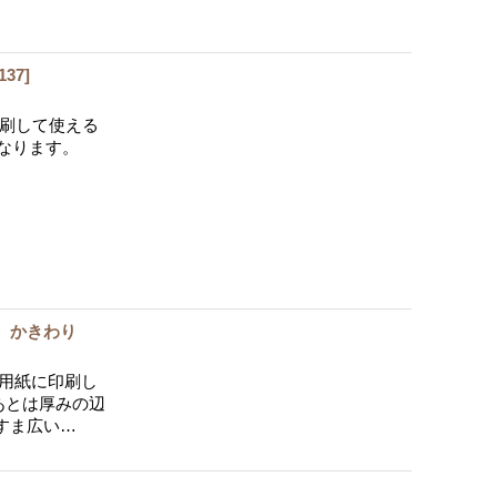
137
]
印刷して使える
になります。
） かきわり
4用紙に印刷し
あとは厚みの辺
すま広い…