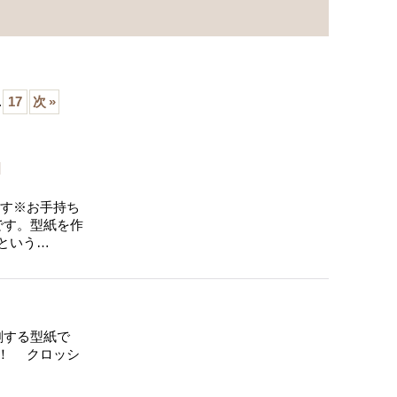
.
17
次
»
]
す※お手持ち
です。型紙を作
という…
刷する型紙で
！ クロッシ