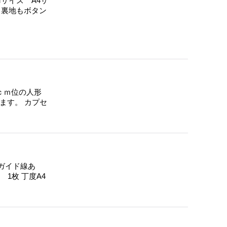
サイズ A4サ
りも裏地もボタン
0ｃｍ位の人形
ます。 カプセ
ガイド線あ
 1枚 丁度A4