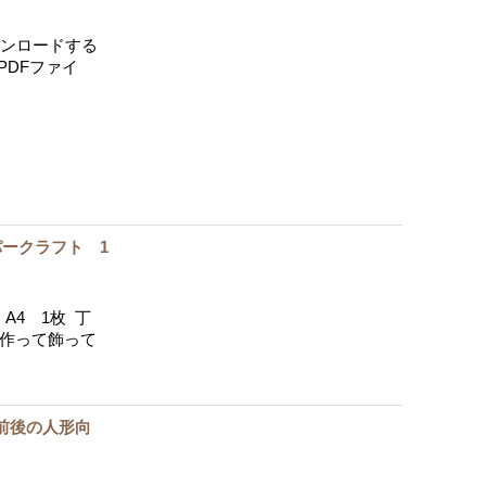
ウンロードする
PDFファイ
パークラフト 1
A4 1枚 丁
て作って飾って
m前後の人形向