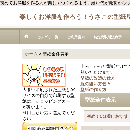
初めてお洋服を作る人が楽しくつくれるよう、縫い代が最初から
楽しくお洋服を作ろう！うさこの型紙
カテゴリ一覧
ご利用案内
特定商取引法表示
ホーム
>
型紙全件表示
出来上がった型紙だけで
覧いただけます。
型紙の改造の仕方
服の縫い方色々
大きい印刷された型紙とA4
型紙の作り方
サイズの自分で印刷する型
型紙全件表示
紙は、ショッピングカート
が違います。
利用したい方を選んでくだ
初めての1
さい。