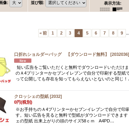
画像
:
並び順
:
表示方法
:
«
前
1
2
3
4
5
6
7
8
9
..
口折れショルダーバッグ 【ダウンロード無料】
[
2032036
短い広告をご覧いただくと無料でダウンロードいただけま
のＡ4プリンターかセブンイレブンで自分で印刷する型紙
って公開しても存在を知ってもらえないとないのと同じ！
クロッシェの型紙
[
2032
]
0円
(税別)
※お手持ちのＡ4プリンターかセブンイレブンで自分で印
す。短い広告を見ると無料で型紙がダウンロードできます
ェの型紙 出来上がりの頭のサイズ58ｃｍ A4PD…