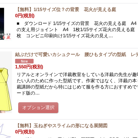
【無料】1/15サイズ位？の背景 花火が見える庭
0円
(税別)
■ ダウンロード 1/15サイズの背景 花火の見える庭 A
の支え用ジョイント A4 1枚1/15サイズ花火の見える庭 
枚 コンビニ印刷向け1/15サイズ花火の見え…
結ぶだけで可愛いカシュクール 腰ひもタイプの型紙 レ
1,550円
(税別)
リアルとオンラインで洋裁教室をしている洋裁の先生が趣
たい人のために作った型紙です。作家ではなく、洋裁の本
裁講師の型紙だから特にはじめて服を作る方におすすめで
ード版の…
【無料】玉ねぎやスライムの形になる展開図
0円
(税別)