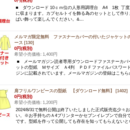
0円
(税別)
■ ダウンロード 10ｃｍ位の人形用調理台 A4 1枚 丁
に収まります。カプセルトイを飾る為のセットとして作り
ぱい飾って楽しんでください。&…
メルマガ限定無料 ファスナーカバーの付いたジャケット
ース
[
130
]
0円
(税別)
希望小売価格
:
1,400円
■ メールマガジン読者専用ダウンロードファスナーカバ
ットの型紙 Ｍサイズ Ａ4判 ＰＤＦファイルパスワー
ジンに記載されています。メールマガジンの登録はこちら
肩フリルワンピースの型紙 【ダウンロード無料】
[
1402
]
0円
(税別)
希望小売価格
:
1,200円
2024/8/31で無料公開は終了いたしました正式販売迄少々
い。※お手持ちのＡ4プリンターかセブンイレブンで自分
です。型紙を作って公開しても存在を知ってもらえないと