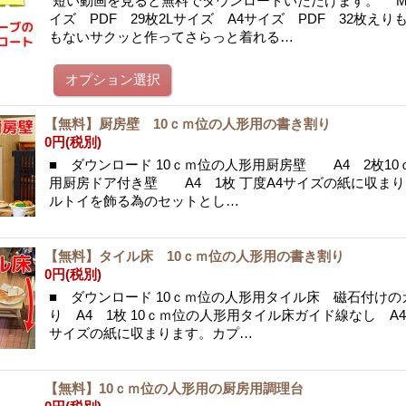
短い動画を見ると無料でダウンロードいただけます。 M
イズ PDF 29枚2Lサイズ A4サイズ PDF 32枚え
もないサクッと作ってさらっと着れる…
【無料】厨房壁 10ｃｍ位の人形用の書き割り
0円
(税別)
■ ダウンロード 10ｃｍ位の人形用厨房壁 A4 2枚1
用厨房ドア付き壁 A4 1枚 丁度A4サイズの紙に収まり
ルトイを飾る為のセットとし…
【無料】タイル床 10ｃｍ位の人形用の書き割り
0円
(税別)
■ ダウンロード 10ｃｍ位の人形用タイル床 磁石付けの
り A4 1枚 10ｃｍ位の人形用タイル床ガイド線なし A4
サイズの紙に収まります。カプ…
【無料】10ｃｍ位の人形用の厨房用調理台