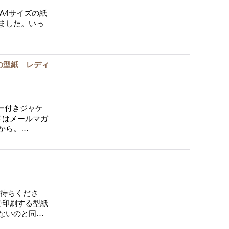
度A4サイズの紙
ました。いっ
の型紙 レディ
ー付きジャケ
ドはメールマガ
から。…
お待ちくださ
で印刷する型紙
ないのと同…