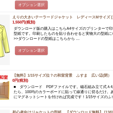
えりの大きいテーラードジャケット レディースMサイズ
[
1,550円
(税別)
ダウンロード版の購入はこちらA4サイズのプリンターで
型紙です。印刷したものを貼り合わせると実物大の型紙
>>ダウンロードの型紙はこちらから …
【無料】1/15サイズ位？の和室背景 ふすま 広い辺(閉
0円
(税別)
■ ダウンロード PDFファイルです。磁石組み立て式Ａ
たら、100均のカラーボードに貼って線通りに切るだけ。
にマグネットシートを付ければ完成です！1/15サイズのふ
初心者向けジャケットの型紙 【ダウンロード無料】
[
138
]