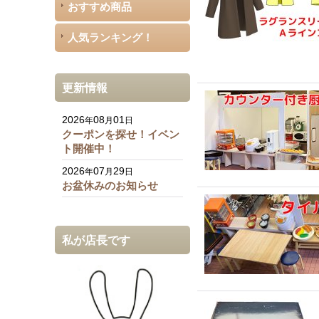
おすすめ商品
人気ランキング！
更新情報
2026
08
01
年
月
日
クーポンを探せ！イベン
ト開催中！
2026
07
29
年
月
日
お盆休みのお知らせ
私が店長です