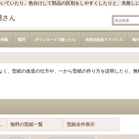
ついていたり、色分けして部品の区別をしやすくしたりと、失敗し
屋さん
特集
質問
ダウンロードで困ったら
衣装別改造アドバイス
掲
なく、型紙の改造の仕方や、一から型紙の作り方を説明したり、無
着におすすめの型紙
無料の型紙一覧
型紙全件表示