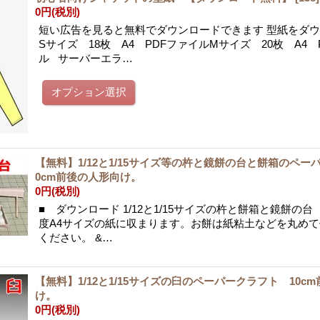
0円
(税別)
短い広告を見ると無料でダウンロードできます 型紙をダ
Sサイズ 18枚 A4 PDFファイルMサイズ 20枚 A4 
ル サーバーエラ…
【無料】1/12と1/15サイズ等の杵と鏡餅の台と餅箱のペー
0cm前後の人形向け。
0円
(税別)
■ ダウンロード 1/12と1/15サイズの杵と餅箱と鏡餅の台 
度A4サイズの紙に収まります。お餅は紙粘土などを丸め
ください。 &…
【無料】1/12と1/15サイズの臼のペーパークラフト 10c
け。
0円
(税別)