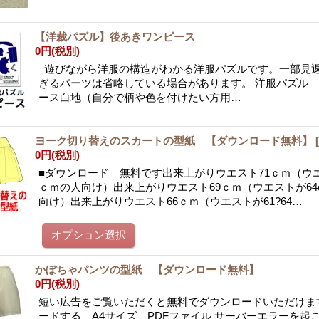
【洋裁パズル】後あきワンピース
0円
(税別)
遊びながら洋服の構造がわかる洋服パズルです。一部見
ぎるパーツは省略している場合があります。 洋服パズル
ース白地（自分で柄や色を付けたい方用…
ヨーク切り替えのスカートの型紙 【ダウンロード無料】
0円
(税別)
■ダウンロード 無料です出来上がりウエスト71ｃｍ（ウエス
ｃｍの人向け）出来上がりウエスト69ｃｍ（ウエストが64c
向け）出来上がりウエスト66ｃｍ（ウエストが61?64…
かぼちゃパンツの型紙 【ダウンロード無料】
0円
(税別)
短い広告をご覧いただくと無料でダウンロードいただけます
ードする A4サイズ PDFファイル サーバーエラーを起