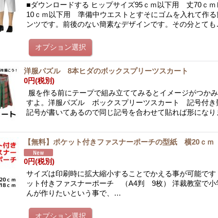
■ダウンロードする ヒップサイズ95ｃｍ以下用 丈70ｃｍ
10ｃｍ以下用 準備中ウエストとすそにゴムを入れて作る
ンツです。前後のない簡素なデザインです。その分とても
洋服パズル 8本ヒダのボックスプリーツスカート
0円
(税別)
服を作る前にテープで組み立ててみるとイメージがつかみ
すよ。洋服パズル ボックスプリーツスカート 記号付き
記号が書いてあるので同じ記号を合わせて貼れば形になり
【無料】ポケット付きファスナーポーチの型紙 横20ｃｍ 
0円
(税別)
サイズは印刷時に拡大縮小することでかえる事が可能です
ット付きファスナーポーチ （A4判 9枚） 洋裁教室で
んが作りたいという事で、…