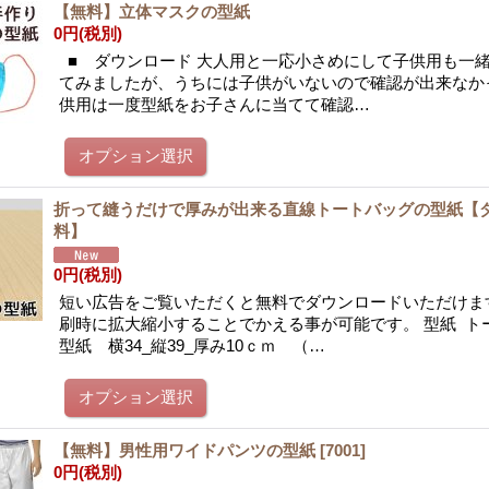
【無料】立体マスクの型紙
0円
(税別)
■ ダウンロード 大人用と一応小さめにして子供用も一
てみましたが、うちには子供がいないので確認が出来なか
供用は一度型紙をお子さんに当てて確認…
折って縫うだけで厚みが出来る直線トートバッグの型紙【
料】
0円
(税別)
短い広告をご覧いただくと無料でダウンロードいただけま
刷時に拡大縮小することでかえる事が可能です。 型紙 ト
型紙 横34_縦39_厚み10ｃｍ （…
【無料】男性用ワイドパンツの型紙
[
7001
]
0円
(税別)