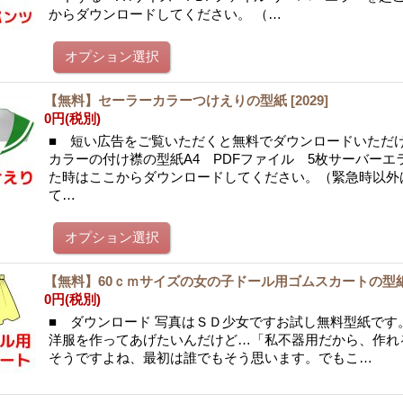
からダウンロードしてください。 （…
【無料】セーラーカラーつけえりの型紙
[
2029
]
0円
(税別)
■ 短い広告をご覧いただくと無料でダウンロードいただ
カラーの付け襟の型紙A4 PDFファイル 5枚サーバーエ
た時はここからダウンロードしてください。（緊急時以外
て…
【無料】60ｃｍサイズの女の子ドール用ゴムスカートの型
0円
(税別)
■ ダウンロード 写真はＳＤ少女ですお試し無料型紙です
洋服を作ってあげたいんだけど…「私不器用だから、作れ
そうですよね、最初は誰でもそう思います。でもこ…