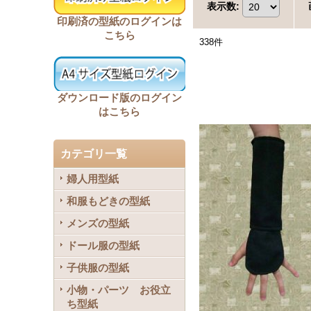
表示数
:
印刷済の型紙のログインは
こちら
338
件
ダウンロード版のログイン
はこちら
カテゴリ一覧
婦人用型紙
和服もどきの型紙
メンズの型紙
ドール服の型紙
子供服の型紙
小物・パーツ お役立
ち型紙