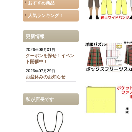
おすすめ商品
人気ランキング！
更新情報
2026
08
01
年
月
日
クーポンを探せ！イベン
ト開催中！
2026
07
29
年
月
日
お盆休みのお知らせ
私が店長です