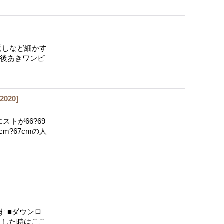
返しなど細かす
 後あきワンピ
[
2020
]
トが66?69
m?67cmの人
 ■ダウンロ
こした時はここ