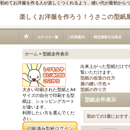
初めてお洋服を作る人が楽しくつくれるよう、縫い代が最初から
楽しくお洋服を作ろう！うさこの型紙
カテゴリ一覧
ご利用案内
特定商取引法表示
ホーム
>
型紙全件表示
出来上がった型紙だけで
覧いただけます。
型紙の改造の仕方
服の縫い方色々
大きい印刷された型紙とA4
型紙の作り方
サイズの自分で印刷する型
型紙全件表示
紙は、ショッピングカート
が違います。
利用したい方を選んでくだ
初めての1
さい。