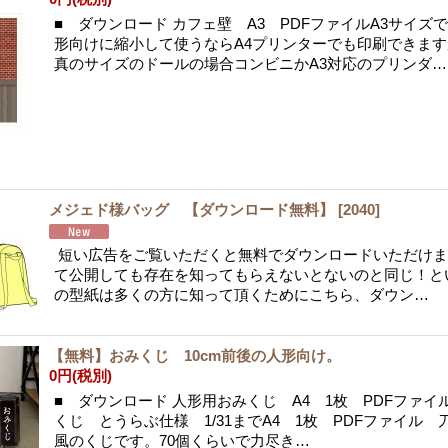
■ ダウンロード カフェ壁 A3 PDFファイルA3サイズ
形向けに縮小して使うならA4プリンターでも印刷できま
真のサイズのドールの場合コンビニかA3対応のプリンダ…
メジェド様バッグ 【ダウンロード無料】
[
2040
]
短い広告をご覧いただくと無料でダウンロードいただけま
て公開しても存在を知ってもらえないとないのと同じ！と
の型紙は多くの方に知って頂くためにこちら、ダウン…
【無料】おみくじ 10cm前後の人形向け。
0円
(税別)
■ ダウンロード 人形用おみくじ A4 1枚 PDFファイ
くじ とうらぶ仕様 1/31までA4 1枚 PDFファイル
風のくじです。70個くらいで力尽き…