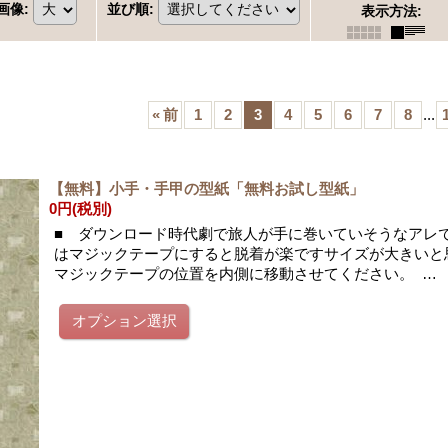
画像
:
並び順
:
表示方法
:
«
前
1
2
3
4
5
6
7
8
...
【無料】小手・手甲の型紙「無料お試し型紙」
0円
(税別)
■ ダウンロード時代劇で旅人が手に巻いていそうなアレ
はマジックテープにすると脱着が楽ですサイズが大きいと
マジックテープの位置を内側に移動させてください。 …