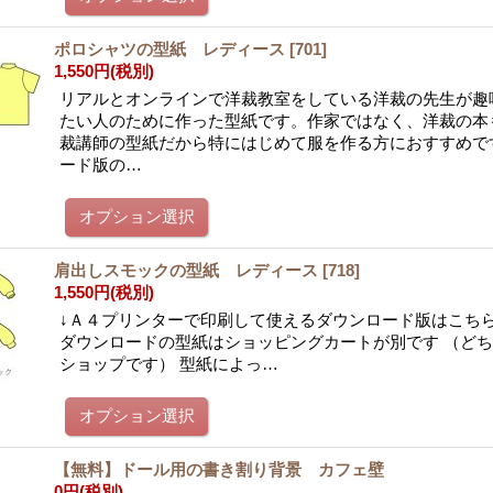
ポロシャツの型紙 レディース
[
701
]
1,550円
(税別)
リアルとオンラインで洋裁教室をしている洋裁の先生が趣
たい人のために作った型紙です。作家ではなく、洋裁の本
裁講師の型紙だから特にはじめて服を作る方におすすめで
ード版の…
肩出しスモックの型紙 レディース
[
718
]
1,550円
(税別)
↓Ａ４プリンターで印刷して使えるダウンロード版はこちら
ダウンロードの型紙はショッピングカートが別です （ど
ショップです） 型紙によっ…
【無料】ドール用の書き割り背景 カフェ壁
0円
(税別)