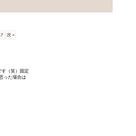
17
次
»
です（笑）固定
思った場合は