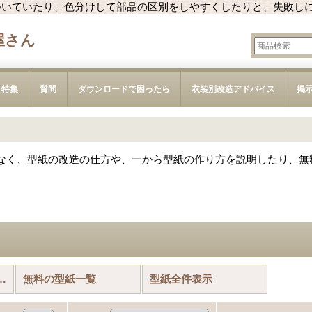
ついていたり、色分けして部品の区別をしやすくしたりと、失敗し
屋さん
特集
質問
ダウンロードで困ったら
衣装別改造アドバイス
掲
なく、型紙の改造の仕方や、一から型紙の作り方を説明したり、無
着におすすめの型紙
無料の型紙一覧
型紙全件表示