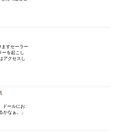
けますセーラー
ラーを起こし
はアクセスし
紙
。ドールにお
るかなぁ。」