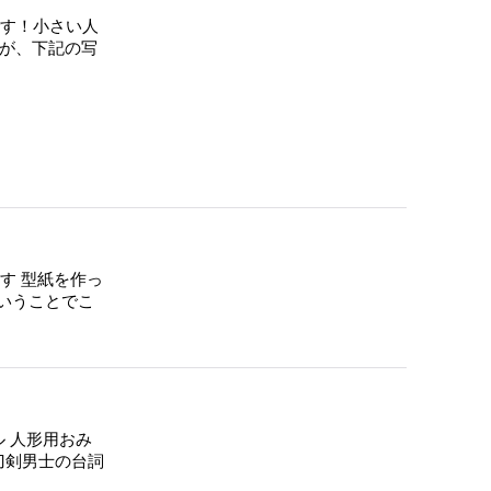
です！小さい人
すが、下記の写
す 型紙を作っ
いうことでこ
ル 人形用おみ
 刀剣男士の台詞