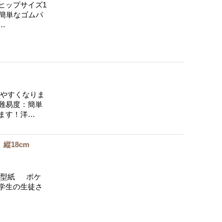
ヒップサイズ1
簡単なゴムパ
…
やすくなりま
難易度：簡単
ます！洋…
縦18cm
 型紙 ポケ
小学生の生徒さ