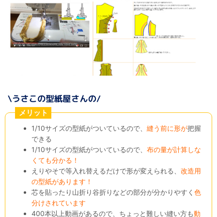
メリット
1/10サイズの型紙がついているので、
縫う前に形が
把握
できる
1/10サイズの型紙がついているので、
布の量が計算しな
くても分かる！
えりやそで等入れ替えるだけで形が変えられる、
改造用
の型紙があります！
芯を貼ったり山折り谷折りなどの部分が分かりやすく
色
分けされています
400本以上動画があるので、ちょっと難しい縫い方も
動