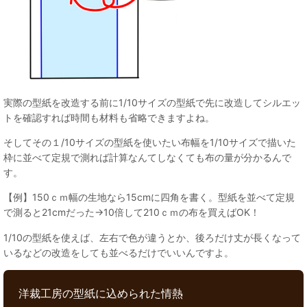
実際の型紙を改造する前に1/10サイズの型紙で先に改造してシルエッ
トを確認すれば時間も材料も省略できますよね。
そしてその１/10サイズの型紙を使いたい布幅を1/10サイズで描いた
枠に並べて定規で測れば計算なんてしなくても布の量が分かるんで
す。
【例】150ｃｍ幅の生地なら15cmに四角を書く。型紙を並べて定規
で測ると21cmだった→10倍して210ｃｍの布を買えばOK！
1/10の型紙を使えば、左右で色が違うとか、後ろだけ丈が長くなって
いるなどの改造をしても並べるだけでいいんですよ。
洋裁工房の型紙に込められた情熱