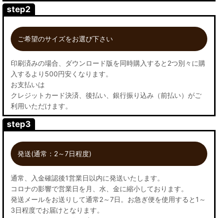
step2
ご希望のサイズをお選び下さい
印刷済みの場合、ダウンロード版を同時購入すると2つ別々に購
入するより500円安くなります。
お支払いは
クレジットカード決済、後払い、銀行振り込み（前払い）がご
利用いただけます。
step3
発送(通常：2～7日程度)
通常、入金確認後1営業日以内に発送いたします。
コロナの影響で営業日を月、水、金に縮小しております。
発送メールをお送りして通常2～7日。お急ぎ便を使用すると1～
3日程度でお届けとなります。