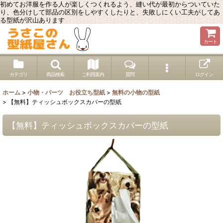
初めてお洋服を作る人が楽しくつくれるよう、縫い代が最初からついていた
り、色分けして部品の区別をしやすくしたりと、失敗しにくい工夫がしてあ
る型紙が沢山あります
カート
カテゴリ
商品検索
ご利用案内
質問
ログイン
ホーム
>
小物・パーツ お役立ち型紙
>
無料の小物の型紙
>
【無料】ティッシュボックスカバーの型紙
【無料】ティッシュボックスカバーの型紙