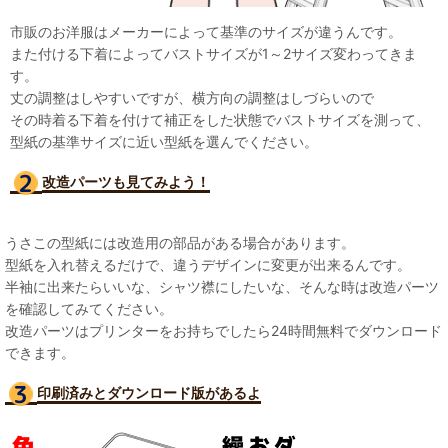
市販のお洋服はメーカーによって基準のサイズが違うんです。
また付ける下着によってバストサイズが1～2サイズ変わってきま
す。
丈の調整はしやすいですが、横方向の調整はしづらいので
その時着る下着を付けて補正をした状態でバストサイズを測って、
型紙の基準サイズに近い型紙を選んでください。
改造パーツも見て
みよう！
うさこの型紙には改造用の部品がある場合があります。
型紙を入れ替えるだけで、違うデザインに変更が出来るんです。
半袖に出来たらいいな、シャツ襟にしたいな、そんな時は改造パーツ
を確認してみてください。
改造パーツはプリンターをお持ちでしたら24時間無料でダウンロード
できます。
印刷済みとダウンロード版があるよ