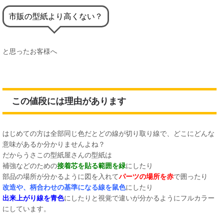
市販の型紙より高くない？
と思ったお客様へ
この値段には理由があります
はじめての方は全部同じ色だとどの線が切り取り線で、どこにどんな
意味があるか分かりませんよね？
だからうさこの型紙屋さんの型紙は
補強などのための
接着芯を貼る範囲を緑
にしたり
部品の場所が分かるように図を入れて
パーツの場所を赤
で囲ったり
改造や、柄合わせの基準になる線を鼠色
にしたり
出来上がり線を青色
にしたりと視覚で違いが分かるようにフルカラー
にしています。