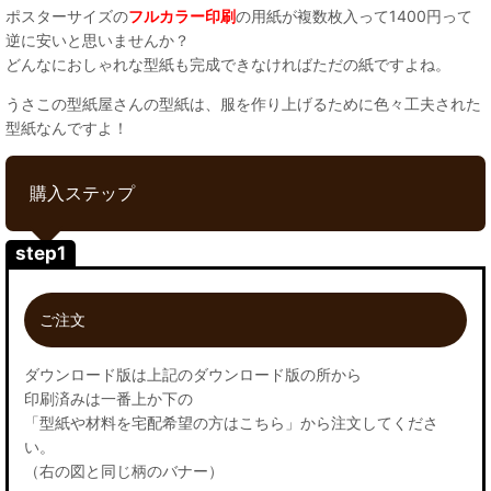
ポスターサイズの
フルカラー印刷
の用紙が複数枚入って1400円って
逆に安いと思いませんか？
どんなにおしゃれな型紙も完成できなければただの紙ですよね。
うさこの型紙屋さんの型紙は、服を作り上げるために色々工夫された
型紙なんですよ！
購入ステップ
step1
ご注文
ダウンロード版は上記のダウンロード版の所から
印刷済みは一番上か下の
「型紙や材料を宅配希望の方はこちら」から注文してくださ
い。
（右の図と同じ柄のバナー）