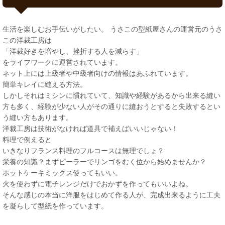
生活を楽しむお手伝いがしたい。 うさこの型紙屋さんの運営元のうさ
この洋裁工房は
「洋裁好きを増やし、挫折する人を減らす」
をライフワークに運営されています。
ネット上には上級者や中級者向けの情報はあふれています。
簡単キレイに縫える方法。
しかしそれはミシンに慣れていて、知識や経験があるから出来る縫い
方も多く、経験が少ない人がその通りに縫おうとすると失敗するとい
う縫い方もあります。
洋裁工房は技術がなければ道具で補えばいいじゃない！
料理で例えると
いきなりフランス料理のフルコースは無理でしょ？
栄養の知識？まずピーラーでリンゴをむく位から始めませんか？
ホットケーキミックス使ってもいい。
火を使わずに電子レンジだけでおかずを作ってもいいよね。
そんな感じの本当に洋服をはじめて作る人が、完成出来るように工夫
を凝らして型紙を作っています。