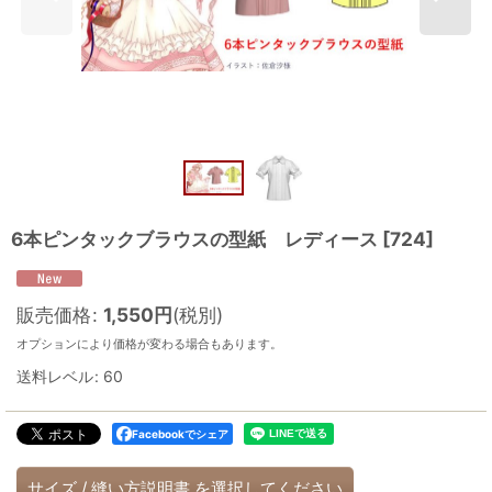
6本ピンタックブラウスの型紙 レディース
[
724
]
販売価格
:
1,550
円
(税別)
オプションにより価格が変わる場合もあります。
送料レベル
:
60
Facebookでシェア
サイズ
/
縫い方説明書
を選択してください