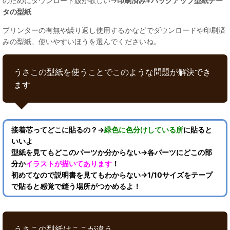
のためにダウンロード版が欲しい→
印刷済み+バックアップ型紙デー
タの型紙
プリンターの有無や繰り返し使用するかなどでダウンロードや印刷済
みの型紙、使いやすいほうを選んでくださいね。
うさこの型紙を使うことでこのような問題が解決でき
ます
接着芯ってどこに貼るの？→
緑色に色分けしている所
に貼ると
いいよ
型紙を見てもどこのパーツか分からない→各パーツにどこの部
分か
イラストが描いてあります
！
初めてなので説明書を見てもわからない→1/10サイズをテープ
で貼ると感覚で縫う場所がつかめるよ！
うさこの型紙はここが違う