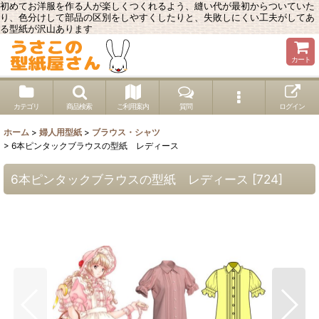
初めてお洋服を作る人が楽しくつくれるよう、縫い代が最初からついていた
り、色分けして部品の区別をしやすくしたりと、失敗しにくい工夫がしてあ
る型紙が沢山あります
カート
カテゴリ
商品検索
ご利用案内
質問
ログイン
ホーム
>
婦人用型紙
>
ブラウス・シャツ
>
6本ピンタックブラウスの型紙 レディース
6本ピンタックブラウスの型紙 レディース
[
724
]