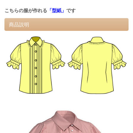
こちらの服が作れる
「型紙」
です
商品説明