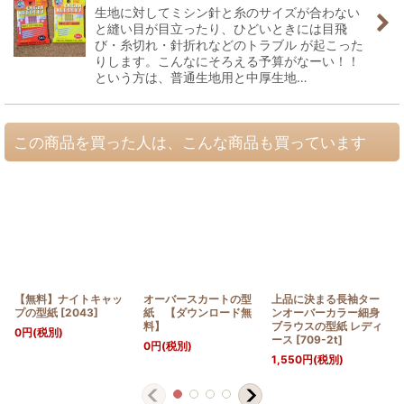
生地に対してミシン針と糸のサイズが合わない
と縫い目が目立ったり、ひどいときには目飛
び・糸切れ・針折れなどのトラブル が起こった
りします。こんなにそろえる予算がなーい！！
という方は、普通生地用と中厚生地…
この商品を買った人は、こんな商品も買っています
【無料】ナイトキャッ
オーバースカートの型
上品に決まる長袖ター
プの型紙
[
2043
]
紙 【ダウンロード無
ンオーバーカラー細身
料】
ブラウスの型紙 レディ
0
円
(税別)
ース
[
709-2t
]
0
円
(税別)
1,550
円
(税別)