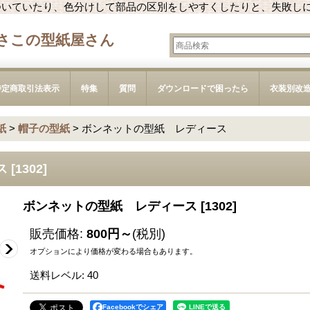
ついていたり、色分けして部品の区別をしやすくしたりと、失敗し
さこの型紙屋さん
特定商取引法表示
特集
質問
ダウンロードで困ったら
衣装別改
紙
>
帽子の型紙
>
ボンネットの型紙 レディース
ス
[
1302
]
ボンネットの型紙 レディース
[
1302
]
販売価格
:
800円～
(税別)
オプションにより価格が変わる場合もあります。
送料レベル
:
40
Facebookでシェア