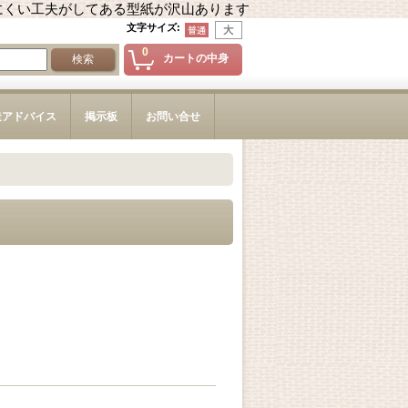
にくい工夫がしてある型紙が沢山あります
文字サイズ
:
0
カートの中身
造アドバイス
掲示板
お問い合せ