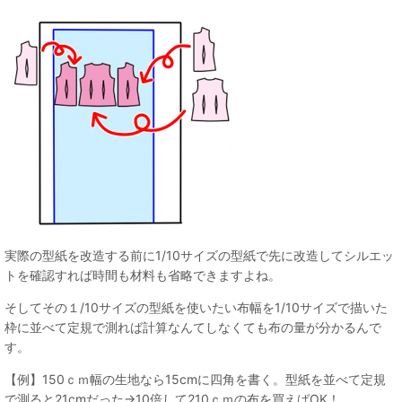
実際の型紙を改造する前に1/10サイズの型紙で先に改造してシルエッ
トを確認すれば時間も材料も省略できますよね。
そしてその１/10サイズの型紙を使いたい布幅を1/10サイズで描いた
枠に並べて定規で測れば計算なんてしなくても布の量が分かるんで
す。
【例】150ｃｍ幅の生地なら15cmに四角を書く。型紙を並べて定規
で測ると21cmだった→10倍して210ｃｍの布を買えばOK！