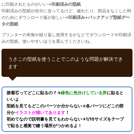
に印刷されたものがいい→
印刷済みの型紙
印刷済みの型紙が自分に合ってるけど、破れたり、部品をなくした時
のためにダウンロード版が欲しい→
印刷済み+バックアップ型紙デー
タの型紙
プリンターの有無や繰り返し使用するかなどでダウンロードや印刷済
みの型紙、使いやすいほうを選んでくださいね。
うさこの型紙を使うことでこのような問題が解決でき
ます
接着芯ってどこに貼るの？→
緑色に色分けしている所
に貼ると
いいよ
型紙を見てもどこのパーツか分からない→各パーツにどこの部
分か
イラストが描いてあります
！
初めてなので説明書を見てもわからない→1/10サイズをテープ
で貼ると感覚で縫う場所がつかめるよ！