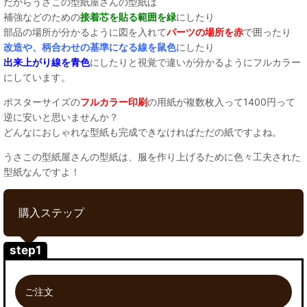
だからうさこの型紙屋さんの型紙は
補強などのための
接着芯を貼る範囲を緑
にしたり
部品の場所が分かるように図を入れて
パーツの場所を赤
で囲ったり
改造や、柄合わせの基準になる線を鼠色
にしたり
出来上がり線を青色
にしたりと視覚で違いが分かるようにフルカラー
にしています。
ポスターサイズの
フルカラー印刷
の用紙が複数枚入って1400円って
逆に安いと思いませんか？
どんなにおしゃれな型紙も完成できなければただの紙ですよね。
うさこの型紙屋さんの型紙は、服を作り上げるために色々工夫された
型紙なんですよ！
購入ステップ
step1
ご注文