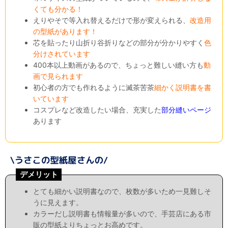
くても分かる！
えりやそで等入れ替えるだけで形が変えられる、
改造用
の型紙があります！
芯を貼ったり山折り谷折りなどの部分が分かりやすく
色
分けされています
400本以上動画があるので、ちょっと難しい縫い方も
動
画で見られます
初心者の方でも作れるように滅茶苦茶
細かく説明書を書
いています
コスプレなど改造したい場合、充実した
部分縫いページ
あります
デメリット
とても細かい説明書なので、枚数が多いため一見難しそ
うに見えます。
カラーだし説明書も情報量が多いので、手芸店にある市
販の型紙よりちょっとお高めです。