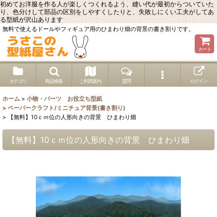
初めてお洋服を作る人が楽しくつくれるよう、縫い代が最初からついていた
り、色分けして部品の区別をしやすくしたりと、失敗しにくい工夫がしてあ
る型紙が沢山あります
無料で使えるドールやフィギュア用のひまわり畑の背景の書き割りです。
カート
カテゴリ
商品検索
ご利用案内
質問
ログイン
ホーム
>
小物・パーツ お役立ち型紙
>
ペーパークラフト/ミニチュア背景(書き割り)
>
【無料】10ｃｍ位の人形向きの背景 ひまわり畑
【無料】10ｃｍ位の人形向きの背景 ひまわり畑