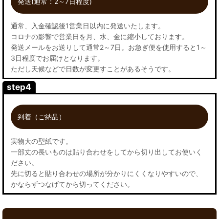
発送(通常：2～7日程度)
通常、入金確認後1営業日以内に発送いたします。
コロナの影響で営業日を月、水、金に縮小しております。
発送メールをお送りして通常2～7日。お急ぎ便を使用すると1～
3日程度でお届けとなります。
ただし天候などで日数が変更すことがあるそうです。
step4
到着（ご納品）
実物大の型紙です。
一部丈の長いものは貼り合わせをしてから切り出してお使いく
ださい。
先に切ると貼り合わせの場所が分かりにくくなりやすいので、
かならずつなげてから切ってください。