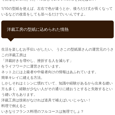
1/10の型紙を使えば、左右で色が違うとか、後ろだけ丈が長くなって
いるなどの改造をしても並べるだけでいいんですよ。
洋裁工房の型紙に込められた情熱
生活を楽しむお手伝いがしたい。 うさこの型紙屋さんの運営元のうさ
この洋裁工房は
「洋裁好きを増やし、挫折する人を減らす」
をライフワークに運営されています。
ネット上には上級者や中級者向けの情報はあふれています。
簡単キレイに縫える方法。
しかしそれはミシンに慣れていて、知識や経験があるから出来る縫い
方も多く、経験が少ない人がその通りに縫おうとすると失敗するとい
う縫い方もあります。
洋裁工房は技術がなければ道具で補えばいいじゃない！
料理で例えると
いきなりフランス料理のフルコースは無理でしょ？