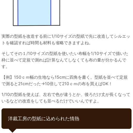
実際の型紙を改造する前に1/10サイズの型紙で先に改造してシルエッ
トを確認すれば時間も材料も省略できますよね。
そしてその１/10サイズの型紙を使いたい布幅を1/10サイズで描いた
枠に並べて定規で測れば計算なんてしなくても布の量が分かるんで
す。
【例】150ｃｍ幅の生地なら15cmに四角を書く。型紙を並べて定規
で測ると21cmだった→10倍して210ｃｍの布を買えばOK！
1/10の型紙を使えば、左右で色が違うとか、後ろだけ丈が長くなって
いるなどの改造をしても並べるだけでいいんですよ。
洋裁工房の型紙に込められた情熱