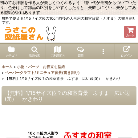
初めてお洋服を作る人が楽しくつくれるよう、縫い代が最初からついていた
り、色分けして部品の区別をしやすくしたりと、失敗しにくい工夫がしてあ
る型紙が沢山あります
無料で使える1/15サイズ位の10cm前後の人形用の和室背景（ふすま）の書き割り
です。
カート
カテゴリ
商品検索
ご利用案内
質問
ログイン
ホーム
>
小物・パーツ お役立ち型紙
>
ペーパークラフト/ミニチュア背景(書き割り)
>
【無料】1/15サイズ位？の和室背景 ふすま 広い辺(閉） かきわり
【無料】1/15サイズ位？の和室背景 ふすま 広い辺
(閉） かきわり