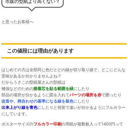
市販の型紙より高くない？
と思ったお客様へ
この値段には理由があります
はじめての方は全部同じ色だとどの線が切り取り線で、どこにどんな
意味があるか分かりませんよね？
だからうさこの型紙屋さんの型紙は
補強などのための
接着芯を貼る範囲を緑
にしたり
部品の場所が分かるように図を入れて
パーツの場所を赤
で囲ったり
改造や、柄合わせの基準になる線を鼠色
にしたり
出来上がり線を青色
にしたりと視覚で違いが分かるようにフルカラー
にしています。
ポスターサイズの
フルカラー印刷
の用紙が複数枚入って1400円って