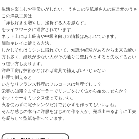
生活を楽しむお手伝いがしたい。 うさこの型紙屋さんの運営元のうさ
この洋裁工房は
「洋裁好きを増やし、挫折する人を減らす」
をライフワークに運営されています。
ネット上には上級者や中級者向けの情報はあふれています。
簡単キレイに縫える方法。
しかしそれはミシンに慣れていて、知識や経験があるから出来る縫い
方も多く、経験が少ない人がその通りに縫おうとすると失敗するとい
う縫い方もあります。
洋裁工房は技術がなければ道具で補えばいいじゃない！
料理で例えると
いきなりフランス料理のフルコースは無理でしょ？
栄養の知識？まずピーラーでリンゴをむく位から始めませんか？
ホットケーキミックス使ってもいい。
火を使わずに電子レンジだけでおかずを作ってもいいよね。
そんな感じの本当に洋服をはじめて作る人が、完成出来るように工夫
を凝らして型紙を作っています。