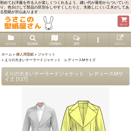
初めてお洋服を作る人が楽しくつくれるよう、縫い代が最初からついていた
り、色分けして部品の区別をしやすくしたりと、失敗しにくい工夫がしてあ
る型紙が沢山あります
カート
カテゴリ
商品検索
ご利用案内
質問
ログイン
ホーム
>
婦人用型紙
>
ジャケット
>
えりの大きいテーラードジャケット レディースMサイズ
えりの大きいテーラードジャケット レディースMサ
イズ
[
137
]