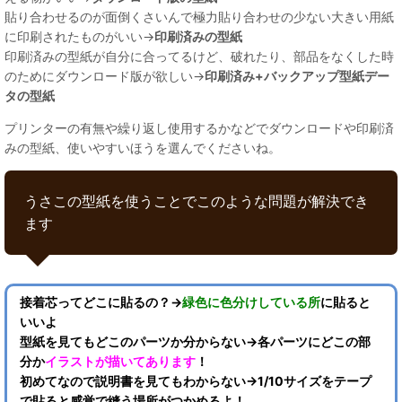
貼り合わせるのが面倒くさいんで極力貼り合わせの少ない大きい用紙
に印刷されたものがいい→
印刷済みの型紙
印刷済みの型紙が自分に合ってるけど、破れたり、部品をなくした時
のためにダウンロード版が欲しい→
印刷済み+バックアップ型紙デー
タの型紙
プリンターの有無や繰り返し使用するかなどでダウンロードや印刷済
みの型紙、使いやすいほうを選んでくださいね。
うさこの型紙を使うことでこのような問題が解決でき
ます
接着芯ってどこに貼るの？→
緑色に色分けしている所
に貼ると
いいよ
型紙を見てもどこのパーツか分からない→各パーツにどこの部
分か
イラストが描いてあります
！
初めてなので説明書を見てもわからない→1/10サイズをテープ
で貼ると感覚で縫う場所がつかめるよ！