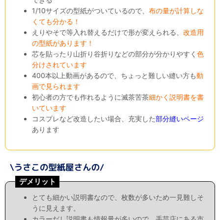
1/10サイズの型紙がついているので、
布の量が計算しな
くても分かる！
えりやそで等入れ替えるだけで形が変えられる、
改造用
の型紙があります！
芯を貼ったり山折り谷折りなどの部分が分かりやすく
色
分けされています
400本以上動画があるので、ちょっと難しい縫い方も
動
画で見られます
初心者の方でも作れるように滅茶苦茶
細かく説明書を書
いています
コスプレなど改造したい場合、充実した
部分縫いページ
あります
デメリット
とても細かい説明書なので、枚数が多いため一見難しそ
うに見えます。
カラーだし説明書も情報量が多いので、手芸店にある市