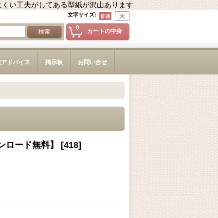
にくい工夫がしてある型紙が沢山あります
文字サイズ
:
0
カートの中身
造アドバイス
掲示板
お問い合せ
ンロード無料】
[
418
]