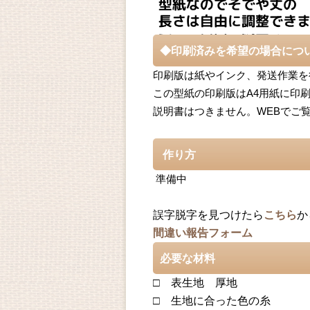
◆印刷済みを希望の場合につ
印刷版は紙やインク、発送作業を
この型紙の印刷版はA4用紙に印
説明書はつきません。WEBでご
作り方
準備中
誤字脱字を見つけたら
こちら
か
間違い報告フォーム
必要な材料
□ 表生地 厚地
□ 生地に合った色の糸