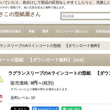
ついていたり、色分けして部品の区別をしやすくしたりと、失敗し
りやすい型紙です。短い広告を見ると無料で使えます。
さこの型紙屋さん
特定商取引法表示
特集
質問
ダウンロードで困ったら
衣装別改
ランスリーブのAラインコートの型紙 【ダウンロード無料】
コートの型紙 【ダウンロード無料】
[
418
]
ラグランスリーブのAラインコートの型紙 【ダウ
販売価格
:
0円～
(税別)
オプションにより価格が変わる場合もあります。
送料レベル
:
10
Facebookでシェア