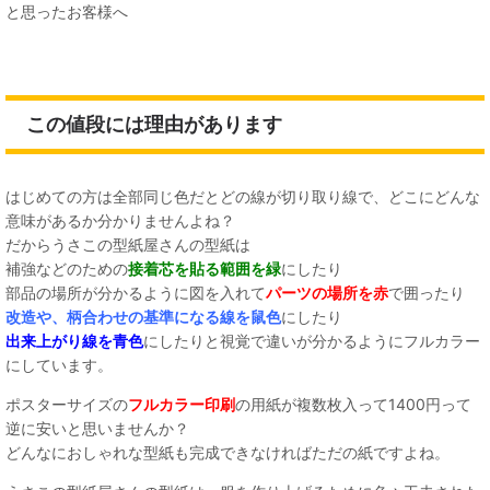
と思ったお客様へ
この値段には理由があります
はじめての方は全部同じ色だとどの線が切り取り線で、どこにどんな
意味があるか分かりませんよね？
だからうさこの型紙屋さんの型紙は
補強などのための
接着芯を貼る範囲を緑
にしたり
部品の場所が分かるように図を入れて
パーツの場所を赤
で囲ったり
改造や、柄合わせの基準になる線を鼠色
にしたり
出来上がり線を青色
にしたりと視覚で違いが分かるようにフルカラー
にしています。
ポスターサイズの
フルカラー印刷
の用紙が複数枚入って1400円って
逆に安いと思いませんか？
どんなにおしゃれな型紙も完成できなければただの紙ですよね。