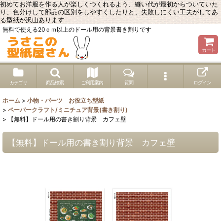
初めてお洋服を作る人が楽しくつくれるよう、縫い代が最初からついていた
り、色分けして部品の区別をしやすくしたりと、失敗しにくい工夫がしてあ
る型紙が沢山あります
無料で使える20ｃｍ以上のドール用の背景書き割りです
カート
カテゴリ
商品検索
ご利用案内
質問
ログイン
ホーム
>
小物・パーツ お役立ち型紙
>
ペーパークラフト/ミニチュア背景(書き割り)
>
【無料】ドール用の書き割り背景 カフェ壁
【無料】ドール用の書き割り背景 カフェ壁