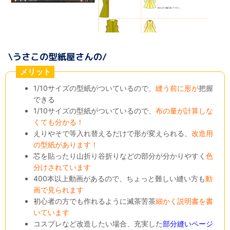
メリット
1/10サイズの型紙がついているので、
縫う前に形が
把握
できる
1/10サイズの型紙がついているので、
布の量が計算しな
くても分かる！
えりやそで等入れ替えるだけで形が変えられる、
改造用
の型紙があります！
芯を貼ったり山折り谷折りなどの部分が分かりやすく
色
分けされています
400本以上動画があるので、ちょっと難しい縫い方も
動
画で見られます
初心者の方でも作れるように滅茶苦茶
細かく説明書を書
いています
コスプレなど改造したい場合、充実した
部分縫いページ