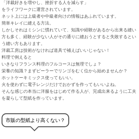
「洋裁好きを増やし、挫折する人を減らす」
をライフワークに運営されています。
ネット上には上級者や中級者向けの情報はあふれています。
簡単キレイに縫える方法。
しかしそれはミシンに慣れていて、知識や経験があるから出来る縫い
方も多く、経験が少ない人がその通りに縫おうとすると失敗するとい
う縫い方もあります。
洋裁工房は技術がなければ道具で補えばいいじゃない！
料理で例えると
いきなりフランス料理のフルコースは無理でしょ？
栄養の知識？まずピーラーでリンゴをむく位から始めませんか？
ホットケーキミックス使ってもいい。
火を使わずに電子レンジだけでおかずを作ってもいいよね。
そんな感じの本当に洋服をはじめて作る人が、完成出来るように工夫
を凝らして型紙を作っています。
市販の型紙より高くない？