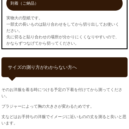
到着（ご納品）
実物大の型紙です。
一部丈の長いものは貼り合わせをしてから切り出してお使いく
ださい。
先に切ると貼り合わせの場所が分かりにくくなりやすいので、
かならずつなげてから切ってください。
サイズの測り方がわからない方へ
そのお洋服を着る時につける予定の下着を付けてから測ってくださ
い。
ブラジャーによって胸の大きさが変わるためです。
丈などはお手持ちの洋服でイメージに近いものの丈を測ると良いと思
います。