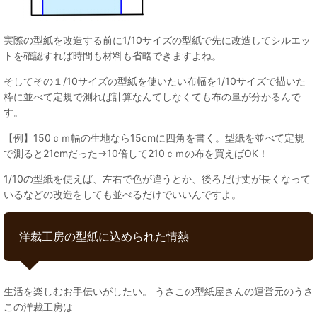
実際の型紙を改造する前に1/10サイズの型紙で先に改造してシルエッ
トを確認すれば時間も材料も省略できますよね。
そしてその１/10サイズの型紙を使いたい布幅を1/10サイズで描いた
枠に並べて定規で測れば計算なんてしなくても布の量が分かるんで
す。
【例】150ｃｍ幅の生地なら15cmに四角を書く。型紙を並べて定規
で測ると21cmだった→10倍して210ｃｍの布を買えばOK！
1/10の型紙を使えば、左右で色が違うとか、後ろだけ丈が長くなって
いるなどの改造をしても並べるだけでいいんですよ。
洋裁工房の型紙に込められた情熱
生活を楽しむお手伝いがしたい。 うさこの型紙屋さんの運営元のうさ
この洋裁工房は