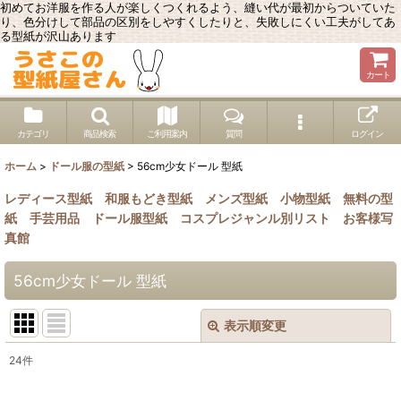
初めてお洋服を作る人が楽しくつくれるよう、縫い代が最初からついていた
り、色分けして部品の区別をしやすくしたりと、失敗しにくい工夫がしてあ
る型紙が沢山あります
カート
カテゴリ
商品検索
ご利用案内
質問
ログイン
ホーム
>
ドール服の型紙
>
56cm少女ドール 型紙
レディース型紙
和服もどき型紙
メンズ型紙
小物型紙
無料の型
紙
手芸用品
ドール服型紙
コスプレジャンル別リスト
お客様写
真館
56cm少女ドール 型紙
表示順変更
閉じる
24
件
表示数
: