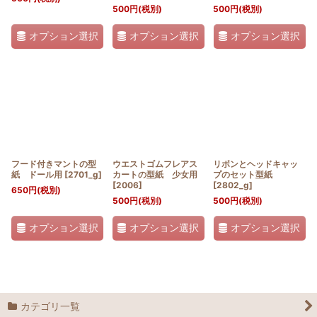
500
円
(税別)
500
円
(税別)
オプション選択
オプション選択
オプション選択
フード付きマントの型
ウエストゴムフレアス
リボンとヘッドキャッ
紙 ドール用
[
2701_g
]
カートの型紙 少女用
プのセット型紙
[
2006
]
[
2802_g
]
650
円
(税別)
500
円
(税別)
500
円
(税別)
オプション選択
オプション選択
オプション選択
カテゴリ一覧