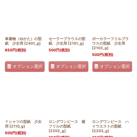
並び順
:
絞り込む
単着物（ゆかた）の型
セーラーブラウスの型
ボーカラーフリルブラ
紙 少女用
[
2401_g
]
紙 少女用
[
2101_g
]
ウスの型紙 少女用
[
2103_g
]
650
円
(税別)
500
円
(税別)
500
円
(税別)
オプション選択
オプション選択
オプション選択
Ｙシャツの型紙 少女
ロングワンピース 裾
ロングワンピース ハ
用
[
2110_g
]
フリルの型紙
イウエストの型紙
[
2202_g
]
[
2203_g
]
500
円
(税別)