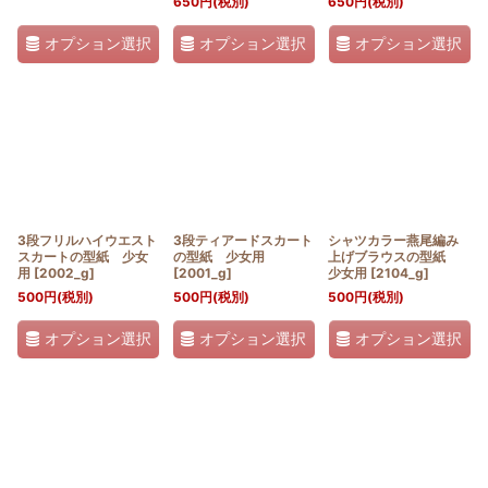
650
円
(税別)
650
円
(税別)
オプション選択
オプション選択
オプション選択
3段フリルハイウエスト
3段ティアードスカート
シャツカラー燕尾編み
スカートの型紙 少女
の型紙 少女用
上げブラウスの型紙
用
[
2002_g
]
[
2001_g
]
少女用
[
2104_g
]
500
円
(税別)
500
円
(税別)
500
円
(税別)
オプション選択
オプション選択
オプション選択