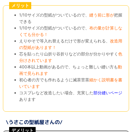
メリット
1/10サイズの型紙がついているので、
縫う前に形が
把握
できる
1/10サイズの型紙がついているので、
布の量が計算しな
くても分かる！
えりやそで等入れ替えるだけで形が変えられる、
改造用
の型紙があります！
芯を貼ったり山折り谷折りなどの部分が分かりやすく
色
分けされています
400本以上動画があるので、ちょっと難しい縫い方も
動
画で見られます
初心者の方でも作れるように滅茶苦茶
細かく説明書を書
いています
コスプレなど改造したい場合、充実した
部分縫いページ
あります
デメリット