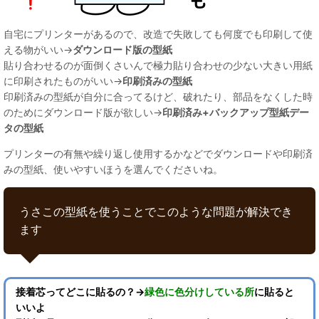
自宅にプリンターがあるので、改造で失敗しても何度でも印刷して使
える物がいい→
ダウンロード版の型紙
貼り合わせるのが面倒くさいんで極力貼り合わせの少ない大きい用紙
に印刷されたものがいい→
印刷済みの型紙
印刷済みの型紙が自分に合ってるけど、破れたり、部品をなくした時
のためにダウンロード版が欲しい→
印刷済み+バックアップ型紙デー
タの型紙
プリンターの有無や繰り返し使用するかなどでダウンロードや印刷済
みの型紙、使いやすいほうを選んでくださいね。
うさこの型紙を使うことでこのような問題が解決でき
ます
接着芯ってどこに貼るの？→
緑色に色分けしている所
に貼ると
いいよ