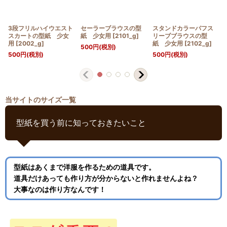
3段フリルハイウエスト
セーラーブラウスの型
スタンドカラーパフス
スカートの型紙 少女
紙 少女用
[
2101_g
]
リーブブラウスの型
用
[
2002_g
]
紙 少女用
[
2102_g
]
500
円
(税別)
500
円
(税別)
500
円
(税別)
当サイトのサイズ一覧
型紙を買う前に知っておきたいこと
型紙はあくまで洋服を作るための道具です。
道具だけあっても作り方が分からないと作れませんよね？
大事なのは作り方なんです！