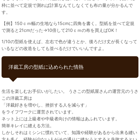
枠に並べて定規で測れば計算なんてしなくても布の量が分かるんで
す。
【例】150ｃｍ幅の生地なら15cmに四角を書く。型紙を並べて定規
で測ると21cmだった→10倍して210ｃｍの布を買えばOK！
1/10の型紙を使えば、左右で色が違うとか、後ろだけ丈が長くなって
いるなどの改造をしても並べるだけでいいんですよ。
洋裁工房の型紙に込められた情熱
生活を楽しむお手伝いがしたい。 うさこの型紙屋さんの運営元のうさ
この洋裁工房は
「洋裁好きを増やし、挫折する人を減らす」
をライフワークに運営されています。
ネット上には上級者や中級者向けの情報はあふれています。
簡単キレイに縫える方法。
しかしそれはミシンに慣れていて、知識や経験があるから出来る縫い
方も多く、経験が少ない人がその通りに縫おうとすると失敗するとい