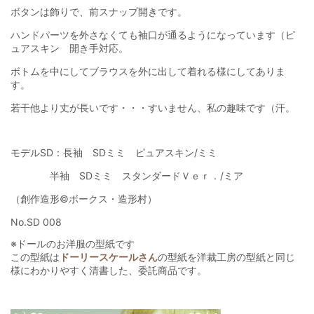
ボタンは飾りで、前スナップ開きです。
ハンドパーツを外さなくても袖口が通るようになっています（ピ
ュアスキン 開き手対応。
ボトムを中にしてブラウスを外に出して着れる様にしてありま
す。
若干他より丈が長いです・・・すいません、私の趣味です（汗。
モデルSD：長袖 SDミミ ピュアスキン/ミミ
半袖 SDミミ スタンダードＶｅｒ．/ミア
（創作造形©ボークス・造形村）
No.SD 008
※ドールのお洋服の型紙です
この型紙は
ドーリースケールさん
の型紙を洋裁工房の型紙と同じ
様にわかりやすく清書した、委託商品です。