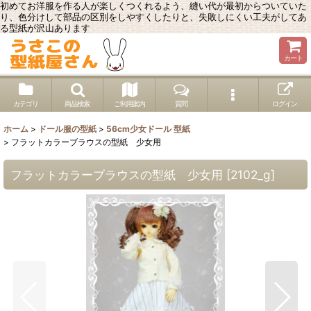
初めてお洋服を作る人が楽しくつくれるよう、縫い代が最初からついていた
り、色分けして部品の区別をしやすくしたりと、失敗しにくい工夫がしてあ
る型紙が沢山あります
カート
カテゴリ
商品検索
ご利用案内
質問
ログイン
ホーム
>
ドール服の型紙
>
56cm少女ドール 型紙
>
フラットカラーブラウスの型紙 少女用
フラットカラーブラウスの型紙 少女用
[
2102_g
]