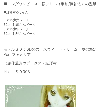
■ロングワンピース 裾フリル（半袖/長袖込）の型紙
■詳細対応サイズ
56cm少女ドール
62cmお姉さんドール
56cm少年ドール
62cmお兄さんドール
モデルＳＤ：SDのの スウィートドリーム 夏の海辺
Ver./ファミリア
（創作造形©ボークス・造形村）
Ｎｏ．ＳＤ003