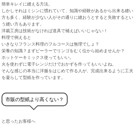
簡単キレイに縫える方法。
しかしそれはミシンに慣れていて、知識や経験があるから出来る縫い
方も多く、経験が少ない人がその通りに縫おうとすると失敗するとい
う縫い方もあります。
洋裁工房は技術がなければ道具で補えばいいじゃない！
料理で例えると
いきなりフランス料理のフルコースは無理でしょ？
栄養の知識？まずピーラーでリンゴをむく位から始めませんか？
ホットケーキミックス使ってもいい。
火を使わずに電子レンジだけでおかずを作ってもいいよね。
そんな感じの本当に洋服をはじめて作る人が、完成出来るように工夫
を凝らして型紙を作っています。
市販の型紙より高くない？
と思ったお客様へ