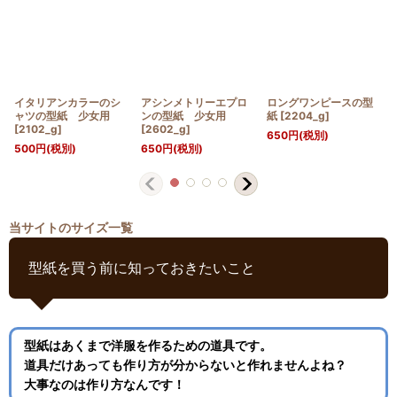
イタリアンカラーのシ
アシンメトリーエプロ
ロングワンピースの型
ャツの型紙 少女用
ンの型紙 少女用
紙
[
2204_g
]
[
2102_g
]
[
2602_g
]
650
円
(税別)
500
円
(税別)
650
円
(税別)
当サイトのサイズ一覧
型紙を買う前に知っておきたいこと
型紙はあくまで洋服を作るための道具です。
道具だけあっても作り方が分からないと作れませんよね？
大事なのは作り方なんです！