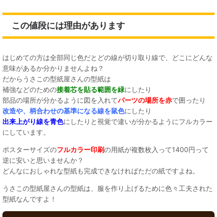
この値段には理由があります
はじめての方は全部同じ色だとどの線が切り取り線で、どこにどんな
意味があるか分かりませんよね？
だからうさこの型紙屋さんの型紙は
補強などのための
接着芯を貼る範囲を緑
にしたり
部品の場所が分かるように図を入れて
パーツの場所を赤
で囲ったり
改造や、柄合わせの基準になる線を鼠色
にしたり
出来上がり線を青色
にしたりと視覚で違いが分かるようにフルカラー
にしています。
ポスターサイズの
フルカラー印刷
の用紙が複数枚入って1400円って
逆に安いと思いませんか？
どんなにおしゃれな型紙も完成できなければただの紙ですよね。
うさこの型紙屋さんの型紙は、服を作り上げるために色々工夫された
型紙なんですよ！