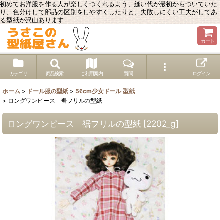
初めてお洋服を作る人が楽しくつくれるよう、縫い代が最初からついていた
り、色分けして部品の区別をしやすくしたりと、失敗しにくい工夫がしてあ
る型紙が沢山あります
カート
カテゴリ
商品検索
ご利用案内
質問
ログイン
ホーム
>
ドール服の型紙
>
56cm少女ドール 型紙
>
ロングワンピース 裾フリルの型紙
ロングワンピース 裾フリルの型紙
[
2202_g
]