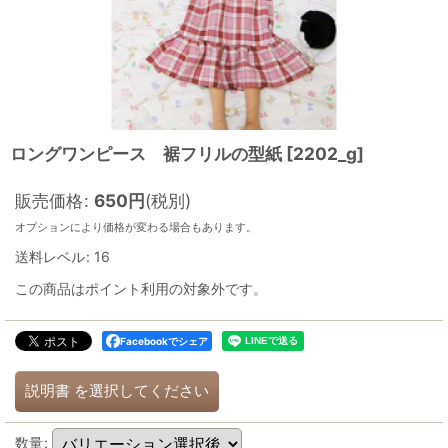
ロングワンピース 裾フリルの型紙
[
2202_g
]
販売価格
:
650
円
(税別)
オプションにより価格が変わる場合もあります。
送料レベル
:
16
この商品はポイント利用の対象外です。
Facebookでシェア
説明書
を選択してください
数量
: