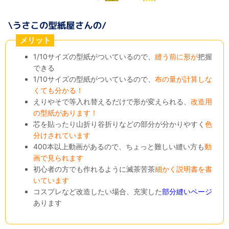
メリット
1/10サイズの型紙がついているので、
縫う前に形が
把握
できる
1/10サイズの型紙がついているので、
布の量が計算しな
くても分かる！
えりやそで等入れ替えるだけで形が変えられる、
改造用
の型紙があります！
芯を貼ったり山折り谷折りなどの部分が分かりやすく
色
分けされています
400本以上動画があるので、ちょっと難しい縫い方も
動
画で見られます
初心者の方でも作れるように滅茶苦茶
細かく説明書を書
いています
コスプレなど改造したい場合、充実した
部分縫いページ
あります