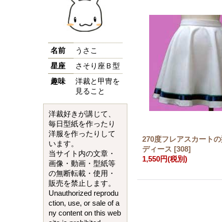
名前
うさこ
星座
さそり座Ｂ型
趣味
洋裁と甲冑を
見ること
洋裁好きが講じて、
毎日型紙を作ったり
洋服を作ったりして
270度フレアスカート
います。
ディース
[
308
]
当サイト内の文章・
1,550円
(税別)
画像・動画・型紙等
の無断転載・使用・
販売を禁止します。
Unauthorized reprodu
ction, use, or sale of a
ny content on this web