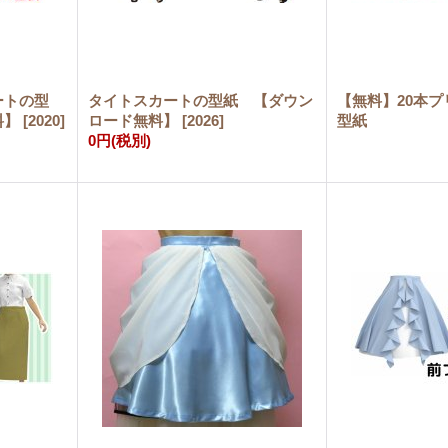
ートの型
タイトスカートの型紙 【ダウン
【無料】20本
料】
[
2020
]
ロード無料】
[
2026
]
型紙
0円
(税別)