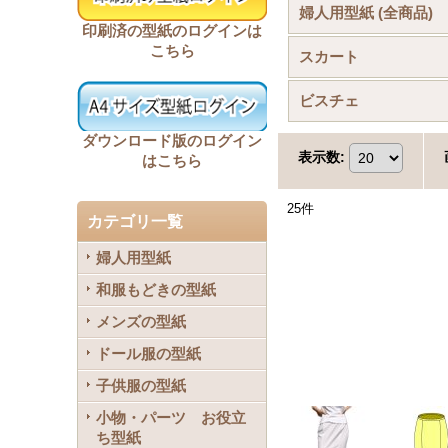
婦人用型紙 (全商品)
印刷済の型紙のログインは
こちら
スカート
ビスチェ
ダウンロード版のログイン
表示数
:
はこちら
25
件
カテゴリ一覧
婦人用型紙
和服もどきの型紙
メンズの型紙
ドール服の型紙
子供服の型紙
小物・パーツ お役立
ち型紙