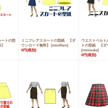
カートの型
ミニフレアスカートの型紙 【ダ
ウエストベルト
料】
ウンロード無料】
[
miniflare
]
トの型紙 【ダ
0円
(税別)
[
minisuka
]
0円
(税別)