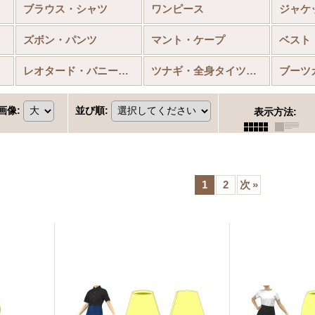
ブラウス・シャツ
ワンピース
ジャケ
ズボン・パンツ
マント・ケープ
ベスト
レオタード・バニースーツ
ツナギ・全身タイツ・筋肉襦袢
ブーツ
画像
:
並び順
:
表示方法
:
1
2
次
»