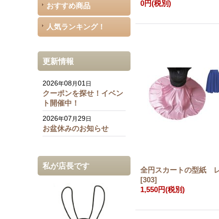
0円
(税別)
おすすめ商品
人気ランキング！
更新情報
2026
08
01
年
月
日
クーポンを探せ！イベン
ト開催中！
2026
07
29
年
月
日
お盆休みのお知らせ
私が店長です
全円スカートの型紙 
[
303
]
1,550円
(税別)