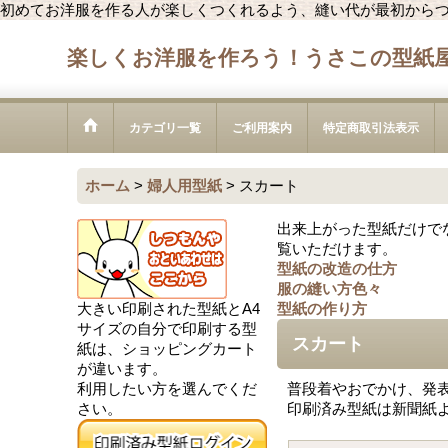
初めてお洋服を作る人が楽しくつくれるよう、縫い代が最初から
楽しくお洋服を作ろう！うさこの型紙
カテゴリ一覧
ご利用案内
特定商取引法表示
ホーム
>
婦人用型紙
>
スカート
出来上がった型紙だけで
覧いただけます。
型紙の改造の仕方
服の縫い方色々
大きい印刷された型紙とA4
型紙の作り方
サイズの自分で印刷する型
スカート
紙は、ショッピングカート
が違います。
利用したい方を選んでくだ
普段着やおでかけ、発
さい。
印刷済み型紙は新聞紙