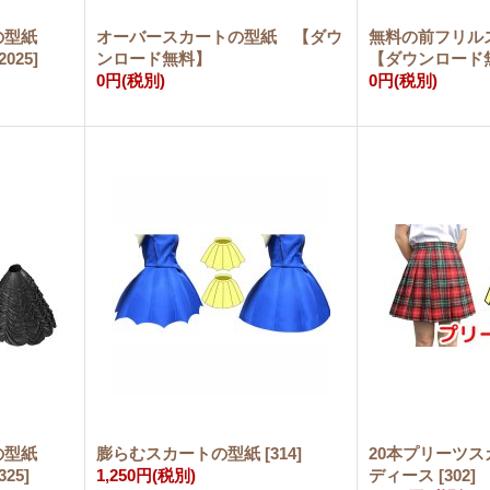
トの型紙
オーバースカートの型紙 【ダウ
無料の前フリ
2025
]
ンロード無料】
【ダウンロード
0円
(税別)
0円
(税別)
トの型紙
膨らむスカートの型紙
[
314
]
20本プリーツ
325
]
1,250円
(税別)
ディース
[
302
]