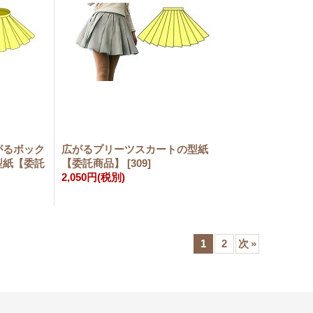
がるボック
広がるプリーツスカートの型紙
型紙【委託
【委託商品】
[
309
]
2,050円
(税別)
1
2
次
»