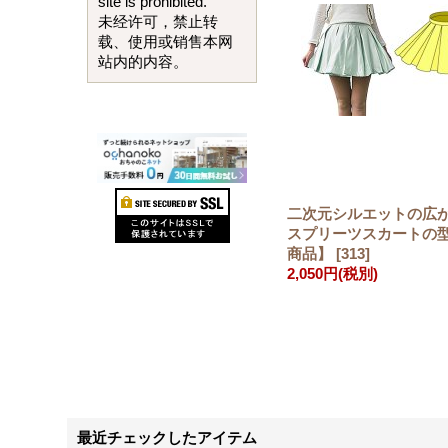
site is prohibited.
未经许可，禁止转
载、使用或销售本网
站内的内容。
二次元シルエットの広
スプリーツスカートの
商品】
[
313
]
2,050円
(税別)
最近チェックしたアイテム