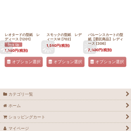
レオタードの型紙 レ
スモックの型紙 レデ
バルーンスカートの型
ディース
[
1201
]
ィースＭ
[
702
]
紙【委託商品】レディ
ース
[
306
]
1,550
円
(税別)
2,000
円
(税別)
1,550
円
(税別)
オプション選択
オプション選択
オプション選択
カテゴリ一覧
ホーム
ショッピングカート
マイページ