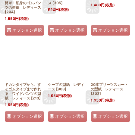
簡単！細身のゴムパン
ス
[
305
]
1,400
円
(税別)
ツの型紙 レディース
950
円
(税別)
[
204
]
1,550
円
(税別)
オプション選択
オプション選択
オプション選択
ドカンタイプから、す
ケープの型紙 レディ
20本プリーツスカート
そゴムタイプまで作れ
ース
[
903
]
の型紙 レディース
る ワイドパンツの型
[
302
]
1,550
円
(税別)
紙 レディース
[
213
]
1,050
円
(税別)
1,550
円
(税別)
オプション選択
オプション選択
オプション選択