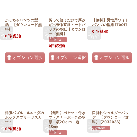
かぼちゃパンツの型
折って縫うだけで厚み
【無料】男性用ワイド
紙 【ダウンロード無
が出来る直線トートバ
パンツの型紙
[
7001
]
料】
ッグの型紙【ダウンロ
0
円
(税別)
ード無料】
0
円
(税別)
0
円
(税別)
オプション選択
オプション選択
オプション選択
洋服パズル 8本ヒダの
【無料】ポケット付き
口折れショルダーバッ
ボックスプリーツスカ
ファスナーポーチの型
グ 【ダウンロード無
ート
紙 横20ｃｍ 縦
料】
[
2032036
]
18cm
0
円
(税別)