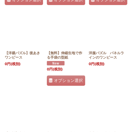
【洋裁パズル】後あき
【無料】伸縮生地で作
洋服パズル パネルラ
ワンピース
る手袋の型紙
インのワンピース
0
円
(税別)
0
円
(税別)
0
円
(税別)
オプション選択