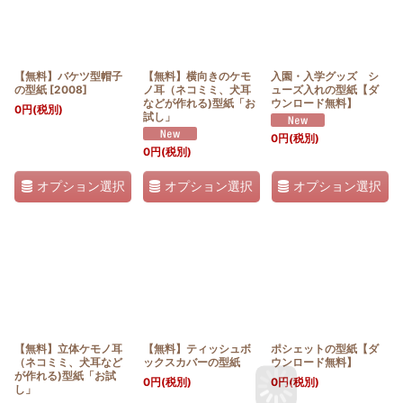
【無料】バケツ型帽子
【無料】横向きのケモ
入園・入学グッズ シ
の型紙
[
2008
]
ノ耳（ネコミミ、犬耳
ューズ入れの型紙【ダ
などが作れる)型紙「お
ウンロード無料】
0
円
(税別)
試し」
0
円
(税別)
0
円
(税別)
オプション選択
オプション選択
オプション選択
【無料】立体ケモノ耳
【無料】ティッシュボ
ポシェットの型紙【ダ
（ネコミミ、犬耳など
ックスカバーの型紙
ウンロード無料】
が作れる)型紙「お試
0
円
(税別)
0
円
(税別)
し」