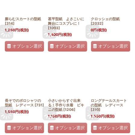
膨らむスカートの型紙
甚平型紙 よさこいに
クロッシェの型紙
[
314
]
舞台にコスプレに！
[
2032
]
[
1003
]
1,250
円
(税別)
0
円
(税別)
1,400
円
(税別)
オプション選択
オプション選択
オプション選択
長そでのポロシャツの
小さいからすぐ出来
ロングテールスカート
型紙 レディース
[
731
]
る！手作り水着 ビキ
の型紙 レディース
ニの型紙
[
1206
]
[
310
]
1,550
円
(税別)
1,150
円
(税別)
1,550
円
(税別)
オプション選択
オプション選択
オプション選択