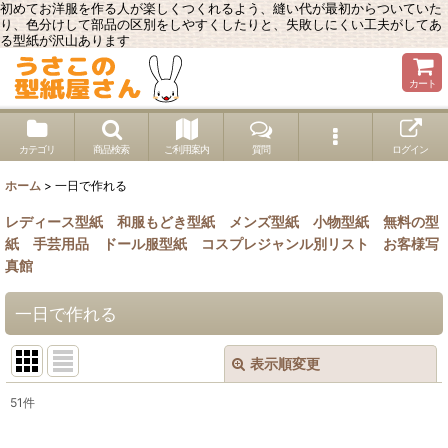
初めてお洋服を作る人が楽しくつくれるよう、縫い代が最初からついていた
り、色分けして部品の区別をしやすくしたりと、失敗しにくい工夫がしてあ
る型紙が沢山あります
カート
カテゴリ
商品検索
ご利用案内
質問
ログイン
ホーム
>
一日で作れる
レディース型紙
和服もどき型紙
メンズ型紙
小物型紙
無料の型
紙
手芸用品
ドール服型紙
コスプレジャンル別リスト
お客様写
真館
一日で作れる
表示順変更
閉じる
51
件
表示数
: