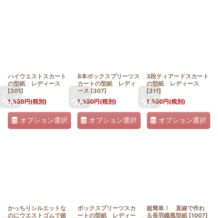
ハイウエストスカート
8本ボックスプリーツス
3段ティアードスカート
の型紙 レディース
カートの型紙 レディ
の型紙 レディース
[
301
]
ース
[
307
]
[
311
]
1,550
円
(税別)
1,350
円
(税別)
1,550
円
(税別)
オプション選択
オプション選択
オプション選択
かっちりシルエットな
ボックスプリーツスカ
超簡単！ 直線で作れ
のにウエストゴムで超
ートの型紙 レディー
る長羽織風型紙
[
1007
]