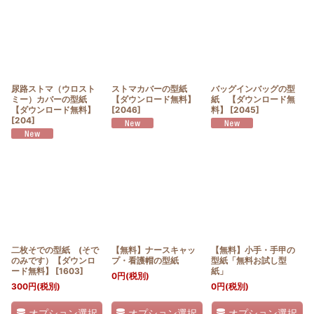
並び順
:
絞り込む
尿路ストマ（ウロスト
ストマカバーの型紙
バッグインバッグの型
ミー）カバーの型紙
【ダウンロード無料】
紙 【ダウンロード無
【ダウンロード無料】
[
2046
]
料】
[
2045
]
[
204
]
二枚そでの型紙 (そで
【無料】ナースキャッ
【無料】小手・手甲の
のみです）【ダウンロ
プ・看護帽の型紙
型紙「無料お試し型
ード無料】
[
1603
]
紙」
0
円
(税別)
300
円
(税別)
0
円
(税別)
オプション選択
オプション選択
オプション選択