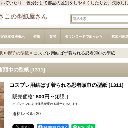
ついていたり、色分けして部品の区別をしやすくしたりと、失敗し
さこの型紙屋さん
特定商取引法表示
特集
質問
ダウンロードで困ったら
衣装別改
紙
>
帽子の型紙
>
コスプレ用結ばず着られる忍者頭巾の型紙
者頭巾の型紙
[
1311
]
コスプレ用結ばず着られる忍者頭巾の型紙
[
1311
]
販売価格
:
800円～
(税別)
オプションにより価格が変わる場合もあります。
送料レベル
:
20
Facebookでシェア