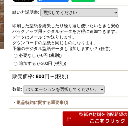
縫い方説明書
:
印刷した型紙を紛失したり繰り返し使いたいときも安心
バックアップ用デジタルデータをお得に追加できます。
データはメールでお送りします。
ダウンロードの型紙と同じものになります。
予備のデジタル型紙データも追加しますか？
(任意)
:
必要なし
(+0円
(税別)
)
追加する
(+300円
(税別)
)
販売価格
:
800円～
(税別)
数量
:
返品特約に関する重要事項