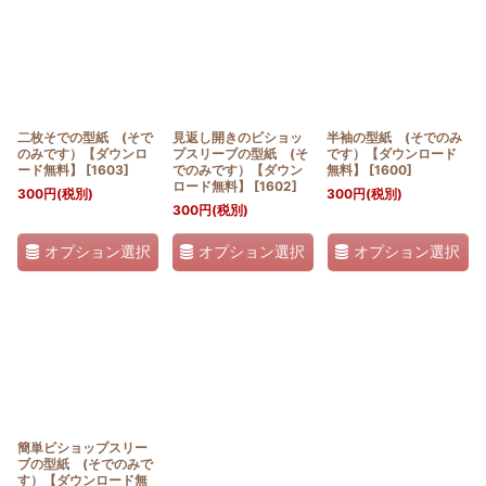
並び順
:
絞り込む
二枚そでの型紙 (そで
見返し開きのビショッ
半袖の型紙 (そでのみ
のみです）【ダウンロ
プスリーブの型紙 (そ
です）【ダウンロード
ード無料】
[
1603
]
でのみです）【ダウン
無料】
[
1600
]
ロード無料】
[
1602
]
300
円
(税別)
300
円
(税別)
300
円
(税別)
オプション選択
オプション選択
オプション選択
簡単ビショップスリー
ブの型紙 (そでのみで
す）【ダウンロード無