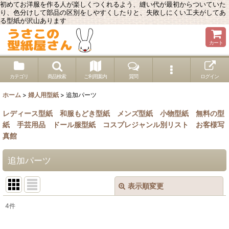
初めてお洋服を作る人が楽しくつくれるよう、縫い代が最初からついていた
り、色分けして部品の区別をしやすくしたりと、失敗しにくい工夫がしてあ
る型紙が沢山あります
カート
カテゴリ
商品検索
ご利用案内
質問
ログイン
ホーム
>
婦人用型紙
>
追加パーツ
レディース型紙
和服もどき型紙
メンズ型紙
小物型紙
無料の型
紙
手芸用品
ドール服型紙
コスプレジャンル別リスト
お客様写
真館
追加パーツ
表示順変更
閉じる
4
件
表示数
: