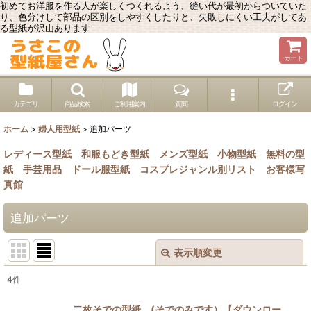
初めてお洋服を作る人が楽しくつくれるよう、縫い代が最初からついていた
り、色分けして部品の区別をしやすくしたりと、失敗しにくい工夫がしてあ
る型紙が沢山あります
カート
カテゴリ
商品検索
ご利用案内
質問
ログイン
ホーム
>
婦人用型紙
>
追加パーツ
レディース型紙
和服もどき型紙
メンズ型紙
小物型紙
無料の型
紙
手芸用品
ドール服型紙
コスプレジャンル別リスト
お客様写
真館
追加パーツ
表示順変更
閉じる
4
件
表示数
:
二枚そでの型紙 (そでのみです）【ダウンロー