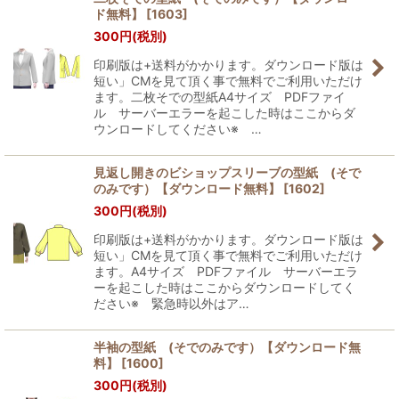
ド無料】
[
1603
]
並び順
:
300
円
(税別)
印刷版は+送料がかかります。ダウンロード版は
絞り込む
短い」CMを見て頂く事で無料でご利用いただけ
ます。二枚そでの型紙A4サイズ PDFファイ
ル サーバーエラーを起こした時はここからダ
ウンロードしてください※ …
見返し開きのビショップスリーブの型紙 (そで
のみです）【ダウンロード無料】
[
1602
]
300
円
(税別)
印刷版は+送料がかかります。ダウンロード版は
短い」CMを見て頂く事で無料でご利用いただけ
ます。A4サイズ PDFファイル サーバーエラ
ーを起こした時はここからダウンロードしてく
ださい※ 緊急時以外はア…
半袖の型紙 (そでのみです）【ダウンロード無
料】
[
1600
]
300
円
(税別)