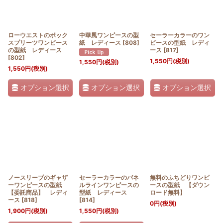
ローウエストのボック
中華風ワンピースの型
セーラーカラーのワン
スプリーツワンピース
紙 レディース
[
808
]
ピースの型紙 レディ
の型紙 レディース
ース
[
817
]
[
802
]
1,550
円
(税別)
1,550
円
(税別)
1,550
円
(税別)
オプション選択
オプション選択
オプション選択
ノースリーブのギャザ
セーラーカラーのパネ
無料のふちどりワンピ
ーワンピースの型紙
ルラインワンピースの
ースの型紙 【ダウン
【委託商品】 レディ
型紙 レディース
ロード無料】
ース
[
818
]
[
814
]
0
円
(税別)
1,900
円
(税別)
1,550
円
(税別)