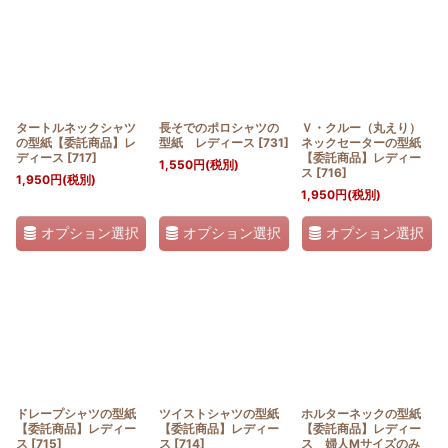
タートルネックシャツ
長そでのポロシャツの
Ｖ・クルー（丸えり）
の型紙【委託商品】レ
型紙 レディース
[
731
]
ネックセーターの型紙
ディース
[
717
]
【委託商品】レディー
1,550
円
(税別)
ス
[
716
]
1,950
円
(税別)
1,950
円
(税別)
オプション選択
オプション選択
オプション選択
ドレープシャツの型紙
ツイストシャツの型紙
ホルターネックの型紙
【委託商品】レディー
【委託商品】レディー
【委託商品】レディー
ス
[
715
]
ス
[
714
]
ス 婦人Mサイズのみ