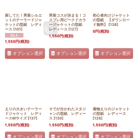
探してた！男装シルエ
男装コスが決まる！コ
初心者向けジャケット
ットのテーラードジャ
スプレ用ピークドカラ
の型紙 【ダウンロー
ケットの型紙 レディ
ージャケットの型紙
ド無料】
[
138
]
ース
[
101
]
レディース
[
127
]
0
円
(税別)
1,550
円
(税別)
1,550
円
(税別)
オプション選択
オプション選択
オプション選択
えりの大きいテーラー
そでが分かれたスタジ
着物えりのジャケット
ドジャケット レディ
ャンの型紙 レディー
の型紙 レディース
ースMサイズ
[
137
]
ス
[
130
]
[
128
]
1,550
円
(税別)
1,550
円
(税別)
1,550
円
(税別)
オプション選択
オプション選択
オプション選択