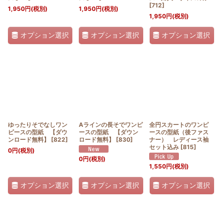
[
712
]
1,950
円
(税別)
1,950
円
(税別)
1,950
円
(税別)
オプション選択
オプション選択
オプション選択
ゆったりそでなしワン
Aラインの長そでワンピ
全円スカートのワンピ
ピースの型紙 【ダウ
ースの型紙 【ダウン
ースの型紙（後ファス
ンロード無料】
[
822
]
ロード無料】
[
830
]
ナー） レディース袖
セット込み
[
815
]
0
円
(税別)
0
円
(税別)
1,550
円
(税別)
オプション選択
オプション選択
オプション選択