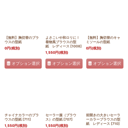
【無料】胸切替のブラ
よさこいや和ロリに！
【無料】胸切替のキャ
ウスの型紙
着物風ブラウスの型
ミソールの型紙
紙 レディース
[
1008
]
0
円
(税別)
0
円
(税別)
1,550
円
(税別)
オプション選択
オプション選択
オプション選択
チャイナカラーのブラ
セーラー服（ブラウ
前開きの大きいセーラ
ウスの型紙
[
711
]
ス）の型紙
[
707
]
ーカラーブラウスの型
紙 レディース
[
710
]
1,550
円
(税別)
1,550
円
(税別)