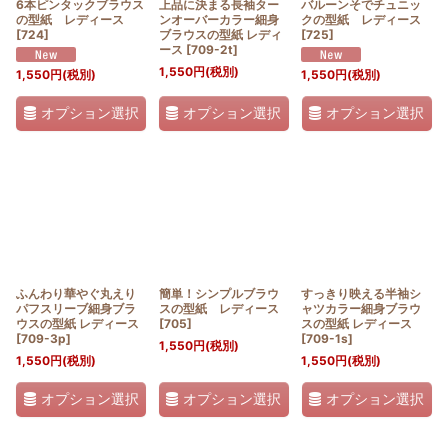
6本ピンタックブラウス
上品に決まる長袖ター
バルーンそでチュニッ
の型紙 レディース
ンオーバーカラー細身
クの型紙 レディース
[
724
]
ブラウスの型紙 レディ
[
725
]
ース
[
709-2t
]
1,550
円
(税別)
1,550
円
(税別)
1,550
円
(税別)
オプション選択
オプション選択
オプション選択
ふんわり華やぐ丸えり
簡単！シンプルブラウ
すっきり映える半袖シ
パフスリーブ細身ブラ
スの型紙 レディース
ャツカラー細身ブラウ
ウスの型紙 レディース
[
705
]
スの型紙 レディース
[
709-3p
]
[
709-1s
]
1,550
円
(税別)
1,550
円
(税別)
1,550
円
(税別)
オプション選択
オプション選択
オプション選択