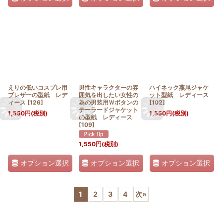
えりの低いコスプレ用
男性キャラクターの雰
ハイネック燕尾ジャケ
ブレザーの型紙 レデ
囲気を出したい女性の
ット型紙 レディース
ィース
[
126
]
為の男装用Ｗボタンの
[
102
]
テーラードジャケット
1,550
円
(税別)
1,550
円
(税別)
の型紙 レディース
[
109
]
1,550
円
(税別)
オプション選択
オプション選択
オプション選択
1
2
3
4
次
»