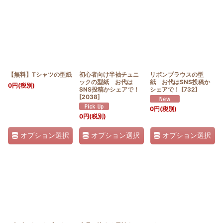
並び順
:
絞り込む
【無料】Tシャツの型紙
初心者向け半袖チュニ
リボンブラウスの型
ックの型紙 お代は
紙 お代はSNS投稿か
0
円
(税別)
SNS投稿かシェアで！
シェアで！
[
732
]
[
2038
]
0
円
(税別)
0
円
(税別)
オプション選択
オプション選択
オプション選択