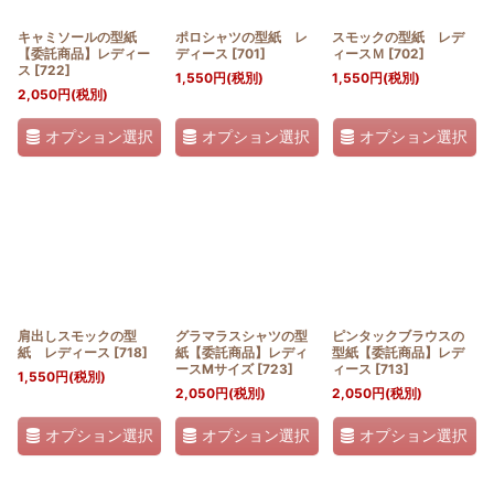
キャミソールの型紙
ポロシャツの型紙 レ
スモックの型紙 レデ
【委託商品】レディー
ディース
[
701
]
ィースＭ
[
702
]
ス
[
722
]
1,550
円
(税別)
1,550
円
(税別)
2,050
円
(税別)
オプション選択
オプション選択
オプション選択
肩出しスモックの型
グラマラスシャツの型
ピンタックブラウスの
紙 レディース
[
718
]
紙【委託商品】レディ
型紙【委託商品】レデ
ースMサイズ
[
723
]
ィース
[
713
]
1,550
円
(税別)
2,050
円
(税別)
2,050
円
(税別)
オプション選択
オプション選択
オプション選択