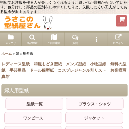
初めてお洋服を作る人が楽しくつくれるよう、縫い代が最初からついていた
り、色分けして部品の区別をしやすくしたりと、失敗しにくい工夫がしてあ
る型紙が沢山あります
カート
カテゴリ
商品検索
ご利用案内
質問
ログイン
ホーム
>
婦人用型紙
レディース型紙
和服もどき型紙
メンズ型紙
小物型紙
無料の型
紙
手芸用品
ドール服型紙
コスプレジャンル別リスト
お客様写
真館
婦人用型紙
型紙一覧
ブラウス・シャツ
ワンピース
ジャケット