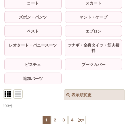
コート
スカート
ズボン・パンツ
マント・ケープ
ベスト
エプロン
レオタード・バニースーツ
ツナギ・全身タイツ・筋肉襦
袢
ビスチェ
ブーツカバー
追加パーツ
表示順変更
閉じる
193
件
サブカテゴリ
:
1
2
3
4
次
»
表示数
: