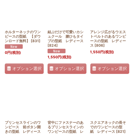
ホルターネックのワン
結ぶだけで可愛いカシ
アレンジ広がるウエス
ピースの型紙 【ダウ
ュクール 腰ひもタイ
トベルトのあるワンピ
ンロード無料】
[
831
]
プの型紙 レディース
ースの型紙 レディー
[
824
]
ス
[
806
]
1,550
円
(税別)
0
円
(税別)
1,550
円
(税別)
オプション選択
オプション選択
オプション選択
プリンセスラインのワ
背中にファスナーのあ
スクエアネックの長そ
ンピース 前ボタン開
るプリンセスラインの
でのワンピースの型
きの型紙 レディース
ワンピースの型紙 レ
紙 レディース
[
821
]