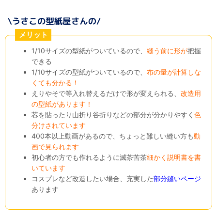
メリット
1/10サイズの型紙がついているので、
縫う前に形が
把握
できる
1/10サイズの型紙がついているので、
布の量が計算しな
くても分かる！
えりやそで等入れ替えるだけで形が変えられる、
改造用
の型紙があります！
芯を貼ったり山折り谷折りなどの部分が分かりやすく
色
分けされています
400本以上動画があるので、ちょっと難しい縫い方も
動
画で見られます
初心者の方でも作れるように滅茶苦茶
細かく説明書を書
いています
コスプレなど改造したい場合、充実した
部分縫いページ
あります