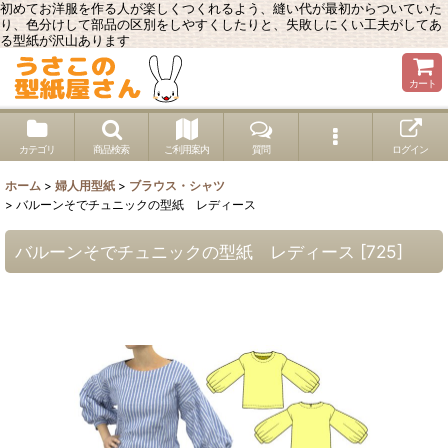
初めてお洋服を作る人が楽しくつくれるよう、縫い代が最初からついていた
り、色分けして部品の区別をしやすくしたりと、失敗しにくい工夫がしてあ
る型紙が沢山あります
カート
カテゴリ
商品検索
ご利用案内
質問
ログイン
ホーム
>
婦人用型紙
>
ブラウス・シャツ
>
バルーンそでチュニックの型紙 レディース
バルーンそでチュニックの型紙 レディース
[
725
]