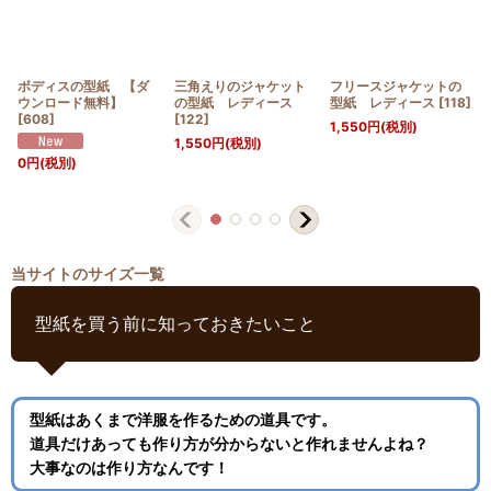
ボディスの型紙 【ダ
三角えりのジャケット
フリースジャケットの
ウンロード無料】
の型紙 レディース
型紙 レディース
[
118
]
[
608
]
[
122
]
1,550
円
(税別)
1,550
円
(税別)
0
円
(税別)
当サイトのサイズ一覧
型紙を買う前に知っておきたいこと
型紙はあくまで洋服を作るための道具です。
道具だけあっても作り方が分からないと作れませんよね？
大事なのは作り方なんです！