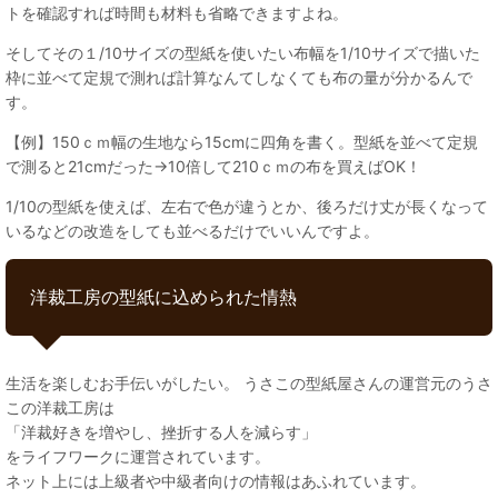
トを確認すれば時間も材料も省略できますよね。
そしてその１/10サイズの型紙を使いたい布幅を1/10サイズで描いた
枠に並べて定規で測れば計算なんてしなくても布の量が分かるんで
す。
【例】150ｃｍ幅の生地なら15cmに四角を書く。型紙を並べて定規
で測ると21cmだった→10倍して210ｃｍの布を買えばOK！
1/10の型紙を使えば、左右で色が違うとか、後ろだけ丈が長くなって
いるなどの改造をしても並べるだけでいいんですよ。
洋裁工房の型紙に込められた情熱
生活を楽しむお手伝いがしたい。 うさこの型紙屋さんの運営元のうさ
この洋裁工房は
「洋裁好きを増やし、挫折する人を減らす」
をライフワークに運営されています。
ネット上には上級者や中級者向けの情報はあふれています。