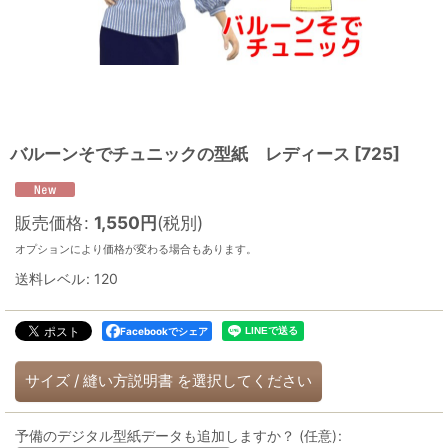
バルーンそでチュニックの型紙 レディース
[
725
]
販売価格
:
1,550
円
(税別)
オプションにより価格が変わる場合もあります。
送料レベル
:
120
Facebookでシェア
サイズ
/
縫い方説明書
を選択してください
予備のデジタル型紙データも追加しますか？
(任意)
: