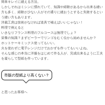
簡単キレイに縫える方法。
しかしそれはミシンに慣れていて、知識や経験があるから出来る縫い
方も多く、経験が少ない人がその通りに縫おうとすると失敗するとい
う縫い方もあります。
洋裁工房は技術がなければ道具で補えばいいじゃない！
料理で例えると
いきなりフランス料理のフルコースは無理でしょ？
栄養の知識？まずピーラーでリンゴをむく位から始めませんか？
ホットケーキミックス使ってもいい。
火を使わずに電子レンジだけでおかずを作ってもいいよね。
そんな感じの本当に洋服をはじめて作る人が、完成出来るように工夫
を凝らして型紙を作っています。
市販の型紙より高くない？
と思ったお客様へ