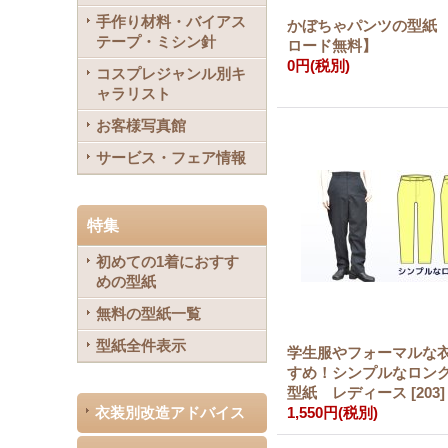
手作り材料・バイアス
かぼちゃパンツの型紙
テープ・ミシン針
ロード無料】
0円
(税別)
コスプレジャンル別キ
ャラリスト
お客様写真館
サービス・フェア情報
特集
初めての1着におすす
めの型紙
無料の型紙一覧
型紙全件表示
学生服やフォーマルな
すめ！シンプルなロン
型紙 レディース
[
203
]
衣装別改造アドバイス
1,550円
(税別)