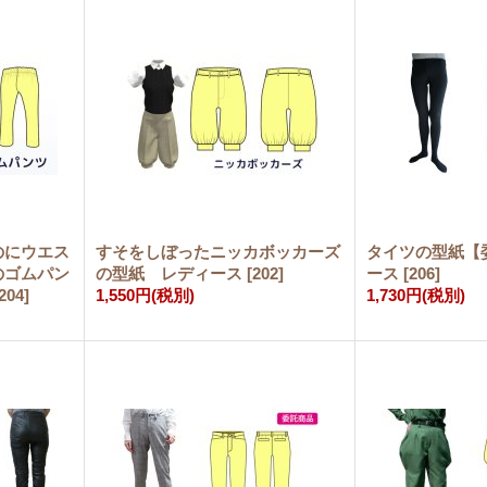
のにウエス
すそをしぼったニッカボッカーズ
タイツの型紙【
のゴムパン
の型紙 レディース
[
202
]
ース
[
206
]
204
]
1,550円
(税別)
1,730円
(税別)