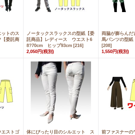
エットのス
ノータックスラックスの型紙【委
両脇が膨らんだ
ツ【委託商
託商品】レディース ウエスト6
馬パンツの型
8?70cm ヒップ93cm
[
216
]
[
208
]
2,050円
(税別)
1,550円
(税別)
ウエストゴ
体にぴったり目のシルエット ス
前ファスナーの