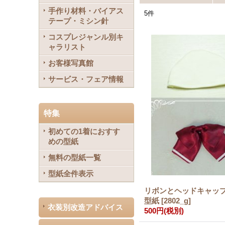
手作り材料・バイアス
5
件
テープ・ミシン針
コスプレジャンル別キ
ャラリスト
お客様写真館
サービス・フェア情報
特集
初めての1着におすす
めの型紙
無料の型紙一覧
型紙全件表示
リボンとヘッドキャッ
型紙
[
2802_g
]
衣装別改造アドバイス
500円
(税別)