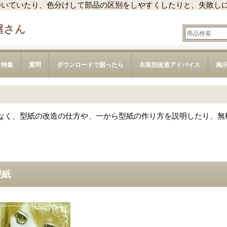
ついていたり、色分けして部品の区別をしやすくしたりと、失敗し
屋さん
特集
質問
ダウンロードで困ったら
衣装別改造アドバイス
掲
なく、型紙の改造の仕方や、一から型紙の作り方を説明したり、無
型紙