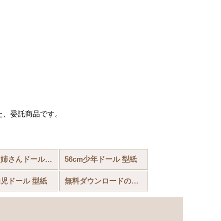
た、委託商品です。
62cmお姉さんドール 型紙
56cm少年ドール 型紙
幼児ドール 型紙
無料ダウンロードの型紙