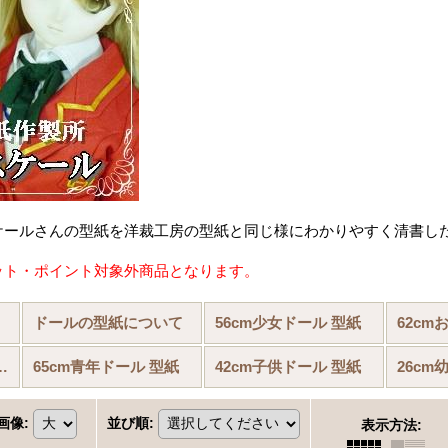
ケールさんの型紙を洋裁工房の型紙と同じ様にわかりやすく清書し
ット・ポイント対象外商品となります。
ドールの型紙について
56cm少女ドール 型紙
さんドール 型紙
65cm青年ドール 型紙
42cm子供ドール 型紙
26cm
画像
:
並び順
:
表示方法
: