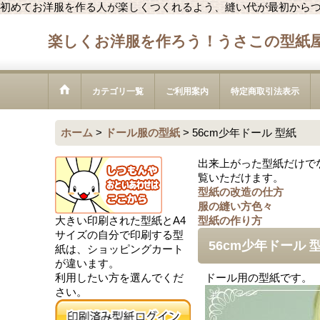
初めてお洋服を作る人が楽しくつくれるよう、縫い代が最初から
楽しくお洋服を作ろう！うさこの型紙
カテゴリ一覧
ご利用案内
特定商取引法表示
ホーム
>
ドール服の型紙
>
56cm少年ドール 型紙
出来上がった型紙だけで
覧いただけます。
型紙の改造の仕方
服の縫い方色々
大きい印刷された型紙とA4
型紙の作り方
サイズの自分で印刷する型
56cm少年ドール 
紙は、ショッピングカート
が違います。
利用したい方を選んでくだ
ドール用の型紙です。
さい。