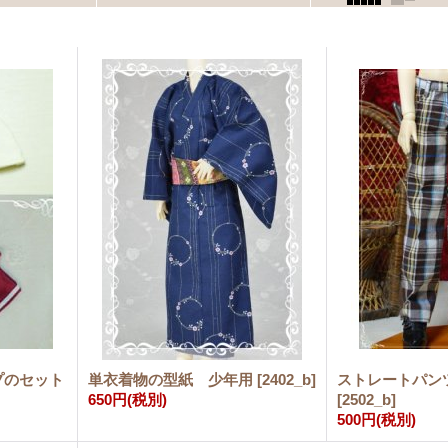
プのセット
単衣着物の型紙 少年用
[
2402_b
]
ストレートパン
650円
(税別)
[
2502_b
]
500円
(税別)