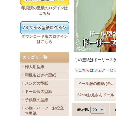
印刷済の型紙のログインは
こちら
ダウンロード版のログイン
はこちら
カテゴリ一覧
この型紙はドーリース
婦人用型紙
※こちらはフェア・セ
和服もどきの型紙
メンズの型紙
ドール服の型紙 (全商品)
ドール服の型紙
62cmお兄
子供服の型紙
小物・パーツ お役立
表示数
:
ち型紙