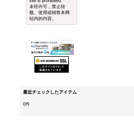
site is prohibited.
未经许可，禁止转
载、使用或销售本网
站内的内容。
最近チェックしたアイテム
0件