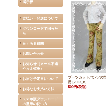
掲示板
支払い・発送について
ダウンロードで困った
ら
良くある質問
お問い合わせ
お知らせ（メール不達
や入金確認）
ブーツカットパンツの
お届け予定日について
用
[
2503_b
]
500円
(税別)
お得なお支払い方法
スマホ版ダウンロード
の型紙の使い方