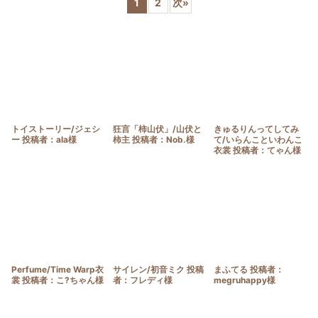
1
2
次
»
並び順
:
絞り込む
トイストーリー/ジェシ
狂言「柿山伏」/山伏と
きゅるりんってしてみ
ー 投稿者：ala様
柿主 投稿者：Nob.様
て/いらんこといわんこ
衣裳 投稿者：てゃん様
Perfume/Time Warp衣
サイレン/初音ミク 投稿
まふてる 投稿者：
裳 投稿者：こ?ちゃん様
者：フレディ様
megruhappy様