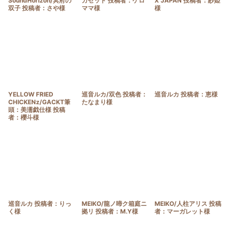
SoundHorizon/冥府の
ガゼット 投稿者：ケロ
X JAPAN 投稿者：紗姫
双子 投稿者：さや様
ママ様
様
YELLOW FRIED
巡音ルカ/双色 投稿者：
巡音ルカ 投稿者：恵様
CHICKENz/GACKT筆
たなまり様
頭：美濡戯仕様 投稿
者：櫻斗様
巡音ルカ 投稿者：りっ
MEIKO/龍ノ啼ク箱庭ニ
MEIKO/人柱アリス 投稿
く様
拠リ 投稿者：M.Y様
者：マーガレット様