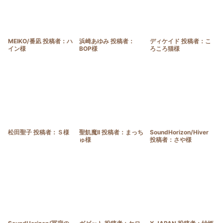
MEIKO/番凪 投稿者：ハ
浜崎あゆみ 投稿者：
ディケイド 投稿者：こ
イン様
BOP様
ろころ猫様
松田聖子 投稿者：Ｓ様
聖飢魔II 投稿者：まっち
SoundHorizon/Hiver
ゅ様
投稿者：さや様