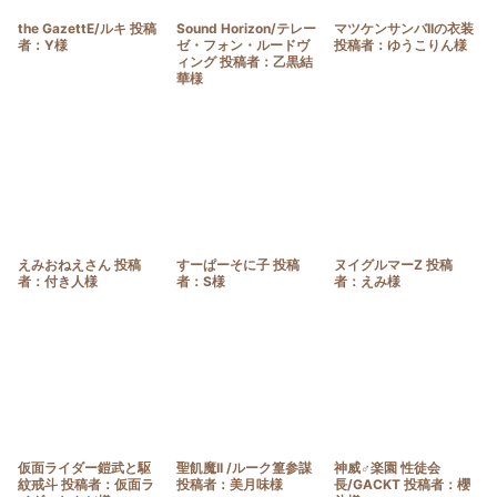
the GazettE/ルキ 投稿
Sound Horizon/テレー
マツケンサンバIIの衣装
者：Y様
ゼ・フォン・ルードヴ
投稿者：ゆうこりん様
ィング 投稿者：乙黒結
華様
えみおねえさん 投稿
すーぱーそに子 投稿
ヌイグルマーZ 投稿
者：付き人様
者：S様
者：えみ様
仮面ライダー鎧武と駆
聖飢魔II /ルーク篁参謀
神威♂楽園 性徒会
紋戒斗 投稿者：仮面ラ
投稿者：美月味様
長/GACKT 投稿者：櫻