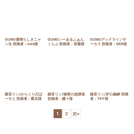
GUMI/素晴らしきニャ
GUMI/いーあるふぁん
GUMI/デッドラインサ
ン生 投稿者：mini様
くらぶ 投稿者：若葉様
ーカス 投稿者：SKR様
鏡音リン/からくり卍ば
鏡音リン/秘密の放課後
鏡音リン/炉心融解 投稿
ーすと 投稿者：匿名様
投稿者：縷々様
者：TKY様
1
2
次
»