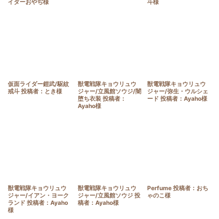
イダーおやぢ様
斗様
仮面ライダー鎧武/駆紋
獣電戦隊キョウリュウ
獣電戦隊キョウリュウ
戒斗 投稿者：とき様
ジャー/立風館ソウジ/闇
ジャー/弥生・ウルシェ
堕ち衣装 投稿者：
ード 投稿者：Ayaho様
Ayaho様
獣電戦隊キョウリュウ
獣電戦隊キョウリュウ
Perfume 投稿者：おち
ジャー/イアン・ヨーク
ジャー/立風館ソウジ 投
ゃのこ様
ランド 投稿者：Ayaho
稿者：Ayaho様
様