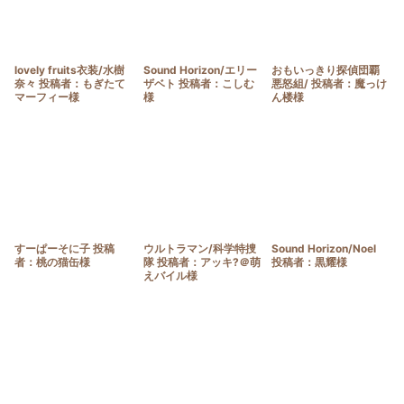
lovely fruits衣装/水樹
Sound Horizon/エリー
おもいっきり探偵団覇
奈々 投稿者：もぎたて
ザベト 投稿者：こしむ
悪怒組/ 投稿者：魔っけ
マーフィー様
様
ん楼様
すーぱーそに子 投稿
ウルトラマン/科学特捜
Sound Horizon/Noel
者：桃の猫缶様
隊 投稿者：アッキ?＠萌
投稿者：黒耀様
えバイル様