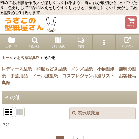
初めてお洋服を作る人が楽しくつくれるよう、縫い代が最初からついていた
り、色分けして部品の区別をしやすくしたりと、失敗しにくい工夫がしてあ
る型紙が沢山あります
カート
カテゴリ
商品検索
ご利用案内
質問
ログイン
ホーム
>
お客様写真館
>
その他
レディース型紙
和服もどき型紙
メンズ型紙
小物型紙
無料の型
紙
手芸用品
ドール服型紙
コスプレジャンル別リスト
お客様写
真館
その他
表示順変更
閉じる
72
件
表示数
: