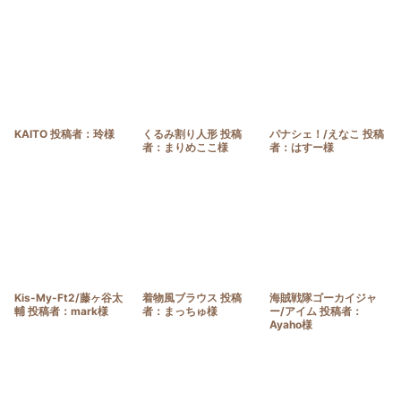
KAITO 投稿者：玲様
くるみ割り人形 投稿
パナシェ！/えなこ 投稿
者：まりめここ様
者：はすー様
Kis-My-Ft2/藤ヶ谷太
着物風ブラウス 投稿
海賊戦隊ゴーカイジャ
輔 投稿者：mark様
者：まっちゅ様
ー/アイム 投稿者：
Ayaho様