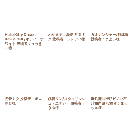
Hello Kitty Dream
わがまま工場長/初音ミ
ガオレンジャー/鮫津海
Revue ONE/キティ・ホ
ク 投稿者：フレディ様
投稿者：まよい様
ワイト 投稿者：うっき
ー様
初音ミク 投稿者：ポロ
鏡音リン/スタイリッシ
聖飢魔II衣装/ゼノン石
ポロ様
ュ・エナジー 投稿者：
川和尚風 投稿者：まっ
きゆ様
ちゅ様