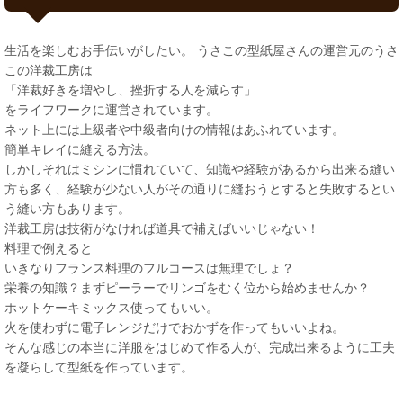
生活を楽しむお手伝いがしたい。 うさこの型紙屋さんの運営元のうさ
この洋裁工房は
「洋裁好きを増やし、挫折する人を減らす」
をライフワークに運営されています。
ネット上には上級者や中級者向けの情報はあふれています。
簡単キレイに縫える方法。
しかしそれはミシンに慣れていて、知識や経験があるから出来る縫い
方も多く、経験が少ない人がその通りに縫おうとすると失敗するとい
う縫い方もあります。
洋裁工房は技術がなければ道具で補えばいいじゃない！
料理で例えると
いきなりフランス料理のフルコースは無理でしょ？
栄養の知識？まずピーラーでリンゴをむく位から始めませんか？
ホットケーキミックス使ってもいい。
火を使わずに電子レンジだけでおかずを作ってもいいよね。
そんな感じの本当に洋服をはじめて作る人が、完成出来るように工夫
を凝らして型紙を作っています。