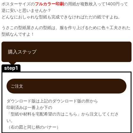
ポスターサイズの
フルカラー印刷
の用紙が複数枚入って1400円って
逆に安いと思いませんか？
どんなにおしゃれな型紙も完成できなければただの紙ですよね。
うさこの型紙屋さんの型紙は、服を作り上げるために色々工夫された
型紙なんですよ！
購入ステップ
step1
ご注文
ダウンロード版は上記のダウンロード版の所から
印刷済みは一番上か下の
「型紙や材料を宅配希望の方はこちら」から注文してくださ
い。
（右の図と同じ柄のバナー）