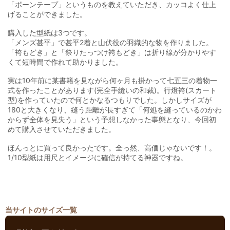
「ボーンテープ」というものを教えていただき、カッコよく仕上
げることができました。
購入した型紙は3つです。
「メンズ甚平」で甚平2着と山伏役の羽織的な物を作りました。
「袴もどき」と「祭りたっつけ袴もどき」は折り線が分かりやす
くて短時間で作れて助かりました。
実は10年前に某書籍を見ながら何ヶ月も掛かって七五三の着物一
式を作ったことがあります(完全手縫いの和裁)。行燈袴(スカート
型)を作っていたので何とかなるつもりでした。しかしサイズが
180と大きくなり、縫う距離が長すぎて「何処を縫っているのかわ
からず全体を見失う」という予想しなかった事態となり、今回初
めて購入させていただきました。
ほんっとに買って良かったです。全っ然、高価じゃないです！。
1/10型紙は用尺とイメージに確信が持てる神器ですね。
当サイトのサイズ一覧