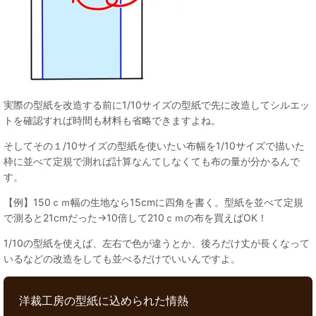
実際の型紙を改造する前に1/10サイズの型紙で先に改造してシルエッ
トを確認すれば時間も材料も省略できますよね。
そしてその１/10サイズの型紙を使いたい布幅を1/10サイズで描いた
枠に並べて定規で測れば計算なんてしなくても布の量が分かるんで
す。
【例】150ｃｍ幅の生地なら15cmに四角を書く。型紙を並べて定規
で測ると21cmだった→10倍して210ｃｍの布を買えばOK！
1/10の型紙を使えば、左右で色が違うとか、後ろだけ丈が長くなって
いるなどの改造をしても並べるだけでいいんですよ。
洋裁工房の型紙に込められた情熱