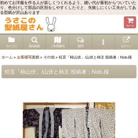
初めてお洋服を作る人が楽しくつくれるよう、縫い代が最初からついていた
り、色分けして部品の区別をしやすくしたりと、失敗しにくい工夫がしてあ
る型紙が沢山あります
カート
カテゴリ
商品検索
ご利用案内
質問
ログイン
ホーム
>
お客様写真館
>
その他
>
狂言「柿山伏」/山伏と柿主 投稿者：Nob.様
狂言「柿山伏」/山伏と柿主 投稿者：Nob.様