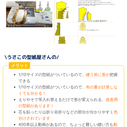
メリット
1/10サイズの型紙がついているので、
縫う前に形が
把握
できる
1/10サイズの型紙がついているので、
布の量が計算しな
くても分かる！
えりやそで等入れ替えるだけで形が変えられる、
改造用
の型紙があります！
芯を貼ったり山折り谷折りなどの部分が分かりやすく
色
分けされています
400本以上動画があるので、ちょっと難しい縫い方も
動