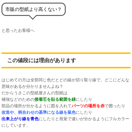
市販の型紙より高くない？
と思ったお客様へ
この値段には理由があります
はじめての方は全部同じ色だとどの線が切り取り線で、どこにどんな
意味があるか分かりませんよね？
だからうさこの型紙屋さんの型紙は
補強などのための
接着芯を貼る範囲を緑
にしたり
部品の場所が分かるように図を入れて
パーツの場所を赤
で囲ったり
改造や、柄合わせの基準になる線を鼠色
にしたり
出来上がり線を青色
にしたりと視覚で違いが分かるようにフルカラー
にしています。