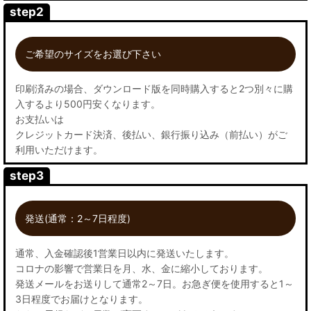
step2
ご希望のサイズをお選び下さい
印刷済みの場合、ダウンロード版を同時購入すると2つ別々に購
入するより500円安くなります。
お支払いは
クレジットカード決済、後払い、銀行振り込み（前払い）がご
利用いただけます。
step3
発送(通常：2～7日程度)
通常、入金確認後1営業日以内に発送いたします。
コロナの影響で営業日を月、水、金に縮小しております。
発送メールをお送りして通常2～7日。お急ぎ便を使用すると1～
3日程度でお届けとなります。