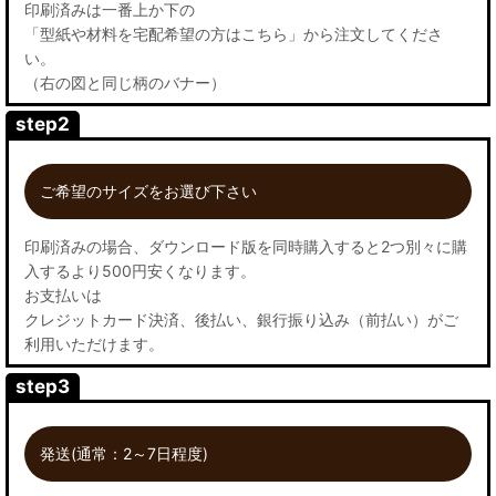
印刷済みは一番上か下の
「型紙や材料を宅配希望の方はこちら」から注文してくださ
い。
（右の図と同じ柄のバナー）
step2
ご希望のサイズをお選び下さい
印刷済みの場合、ダウンロード版を同時購入すると2つ別々に購
入するより500円安くなります。
お支払いは
クレジットカード決済、後払い、銀行振り込み（前払い）がご
利用いただけます。
step3
発送(通常：2～7日程度)