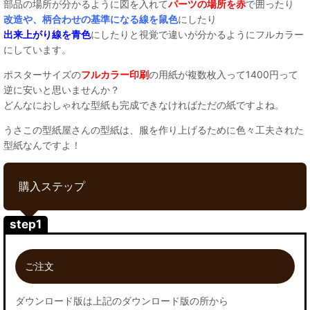
部品の場所が分かるように図を入れて
パーツの場所を赤
で囲ったり
改造や、柄合わせの基準になる線を鼠色
にしたり
出来上がり線を青色
にしたりと視覚で違いが分かるようにフルカラー
にしています。
ポスターサイズの
フルカラー印刷
の用紙が複数枚入って1400円って
逆に安いと思いませんか？
どんなにおしゃれな型紙も完成できなければただの紙ですよね。
うさこの型紙屋さんの型紙は、服を作り上げるために色々工夫された
型紙なんですよ！
購入ステップ
step1
ご注文
ダウンロード版は上記のダウンロード版の所から