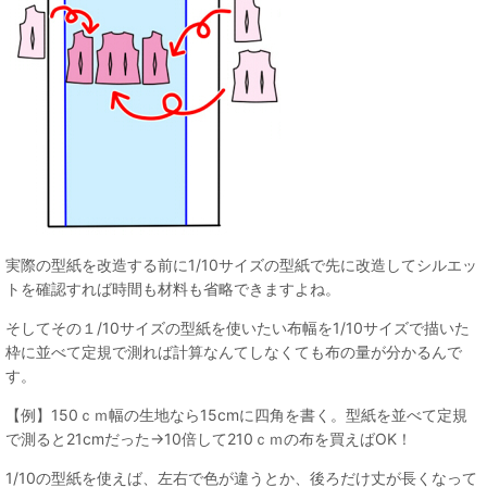
実際の型紙を改造する前に1/10サイズの型紙で先に改造してシルエッ
トを確認すれば時間も材料も省略できますよね。
そしてその１/10サイズの型紙を使いたい布幅を1/10サイズで描いた
枠に並べて定規で測れば計算なんてしなくても布の量が分かるんで
す。
【例】150ｃｍ幅の生地なら15cmに四角を書く。型紙を並べて定規
で測ると21cmだった→10倍して210ｃｍの布を買えばOK！
1/10の型紙を使えば、左右で色が違うとか、後ろだけ丈が長くなって