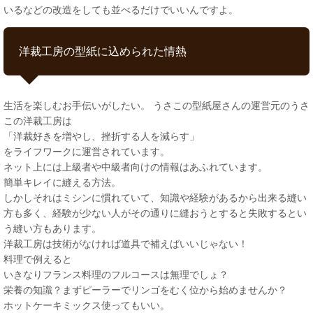
いるなどの改造をしても並べるだけでいいんですよ。
洋裁工房の型紙に込められた情熱
生活を楽しむお手伝いがしたい。 うさこの型紙屋さんの運営元のうさ
この洋裁工房は
「洋裁好きを増やし、挫折する人を減らす」
をライフワークに運営されています。
ネット上には上級者や中級者向けの情報はあふれています。
簡単キレイに縫える方法。
しかしそれはミシンに慣れていて、知識や経験があるから出来る縫い
方も多く、経験が少ない人がその通りに縫おうとすると失敗するとい
う縫い方もあります。
洋裁工房は技術がなければ道具で補えばいいじゃない！
料理で例えると
いきなりフランス料理のフルコースは無理でしょ？
栄養の知識？まずピーラーでリンゴをむく位から始めませんか？
ホットケーキミックス使ってもいい。