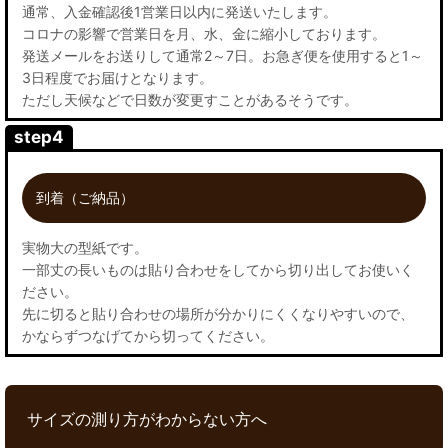
通常、入金確認後1営業日以内に発送いたします。
コロナの影響で営業日を月、水、金に縮小しております。
発送メールをお送りして通常2～7日。お急ぎ便を使用すると1～
3日程度でお届けとなります。
ただし天候などで日数が変更すことがあるそうです。
step4
到着（ご納品）
実物大の型紙です。
一部丈の長いものは貼り合わせをしてから切り出してお使いく
ださい。
先に切ると貼り合わせの場所が分かりにくくなりやすいので、
かならずつなげてから切ってください。
サイズの測り方がわからない方へ