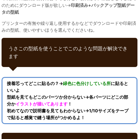
のためにダウンロード版が欲しい→
印刷済み+バックアップ型紙デー
タの型紙
プリンターの有無や繰り返し使用するかなどでダウンロードや印刷済
みの型紙、使いやすいほうを選んでくださいね。
うさこの型紙を使うことでこのような問題が解決でき
ます
接着芯ってどこに貼るの？→
緑色に色分けしている所
に貼ると
いいよ
型紙を見てもどこのパーツか分からない→各パーツにどこの部
分か
イラストが描いてあります
！
初めてなので説明書を見てもわからない→1/10サイズをテープ
で貼ると感覚で縫う場所がつかめるよ！