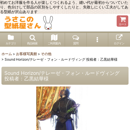
初めてお洋服を作る人が楽しくつくれるよう、縫い代が最初からついていた
り、色分けして部品の区別をしやすくしたりと、失敗しにくい工夫がしてあ
る型紙が沢山あります
カート
カテゴリ
商品検索
ご利用案内
質問
ログイン
ホーム
>
お客様写真館
>
その他
>
Sound Horizon/テレーゼ・フォン・ルードヴィング 投稿者：乙黒結華様
Sound Horizon/テレーゼ・フォン・ルードヴィング
投稿者：乙黒結華様