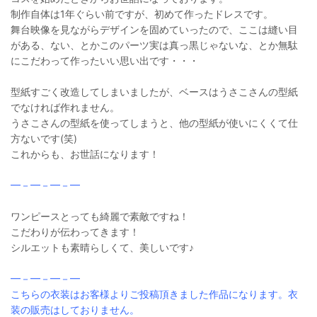
制作自体は1年ぐらい前ですが、初めて作ったドレスです。
舞台映像を見ながらデザインを固めていったので、ここは縫い目
がある、ない、とかこのパーツ実は真っ黒じゃないな、とか無駄
にこだわって作ったいい思い出です・・・
型紙すごく改造してしまいましたが、ベースはうさこさんの型紙
でなければ作れません。
うさこさんの型紙を使ってしまうと、他の型紙が使いにくくて仕
方ないです(笑)
これからも、お世話になります！
━－━－━－━
ワンピースとっても綺麗で素敵ですね！
こだわりが伝わってきます！
シルエットも素晴らしくて、美しいです♪
━－━－━－━
こちらの衣装はお客様よりご投稿頂きました作品になります。衣
装の販売はしておりません。