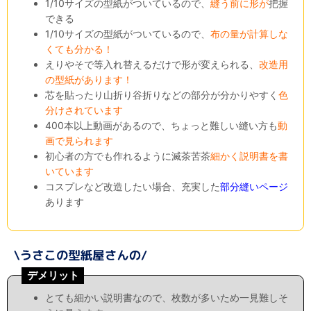
1/10サイズの型紙がついているので、
縫う前に形が
把握
できる
1/10サイズの型紙がついているので、
布の量が計算しな
くても分かる！
えりやそで等入れ替えるだけで形が変えられる、
改造用
の型紙があります！
芯を貼ったり山折り谷折りなどの部分が分かりやすく
色
分けされています
400本以上動画があるので、ちょっと難しい縫い方も
動
画で見られます
初心者の方でも作れるように滅茶苦茶
細かく説明書を書
いています
コスプレなど改造したい場合、充実した
部分縫いページ
あります
デメリット
とても細かい説明書なので、枚数が多いため一見難しそ