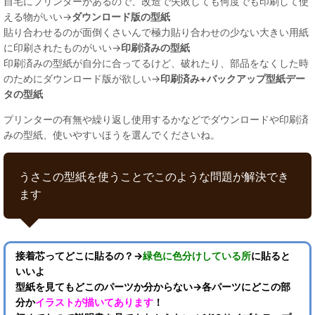
自宅にプリンターがあるので、改造で失敗しても何度でも印刷して使
える物がいい→
ダウンロード版の型紙
貼り合わせるのが面倒くさいんで極力貼り合わせの少ない大きい用紙
に印刷されたものがいい→
印刷済みの型紙
印刷済みの型紙が自分に合ってるけど、破れたり、部品をなくした時
のためにダウンロード版が欲しい→
印刷済み+バックアップ型紙デー
タの型紙
プリンターの有無や繰り返し使用するかなどでダウンロードや印刷済
みの型紙、使いやすいほうを選んでくださいね。
うさこの型紙を使うことでこのような問題が解決でき
ます
接着芯ってどこに貼るの？→
緑色に色分けしている所
に貼ると
いいよ
型紙を見てもどこのパーツか分からない→各パーツにどこの部
分か
イラストが描いてあります
！