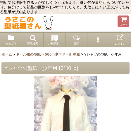
初めてお洋服を作る人が楽しくつくれるよう、縫い代が最初からついていた
り、色分けして部品の区別をしやすくしたりと、失敗しにくい工夫がしてあ
る型紙が沢山あります
カート
カテゴリ
商品検索
ご利用案内
質問
ログイン
ホーム
>
ドール服の型紙
>
56cm少年ドール 型紙
>
Yシャツの型紙 少年用
Yシャツの型紙 少年用
[
2110_b
]