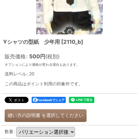
Yシャツの型紙 少年用
[
2110_b
]
販売価格
:
500
円
(税別)
オプションにより価格が変わる場合もあります。
送料レベル
:
20
この商品はポイント利用の対象外です。
Facebookでシェア
縫い方の説明書
を選択してください
数量
: