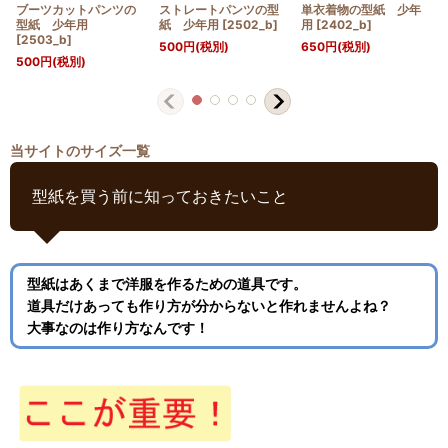
ブーツカットパンツの
ストレートパンツの型
単衣着物の型紙 少年
型紙 少年用
紙 少年用
[
2502_b
]
用
[
2402_b
]
[
2503_b
]
500
円
(税別)
650
円
(税別)
500
円
(税別)
当サイトのサイズ一覧
型紙を買う前に知っておきたいこと
型紙はあくまで洋服を作るための道具です。
道具だけあっても作り方が分からないと作れませんよね？
大事なのは作り方なんです！