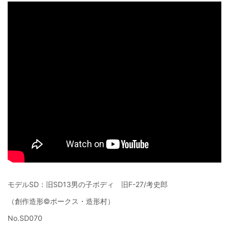
モデルSD：旧SD13男の子ボディ 旧F-27/考史郎
（創作造形©ボークス・造形村）
No.SD070