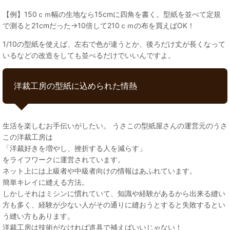
【例】150ｃｍ幅の生地なら15cmに四角を書く。型紙を並べて定規
で測ると21cmだった→10倍して210ｃｍの布を買えばOK！
1/10の型紙を使えば、左右で色が違うとか、後ろだけ丈が長くなって
いるなどの改造をしても並べるだけでいいんですよ。
洋裁工房の型紙に込められた情熱
生活を楽しむお手伝いがしたい。 うさこの型紙屋さんの運営元のうさ
この洋裁工房は
「洋裁好きを増やし、挫折する人を減らす」
をライフワークに運営されています。
ネット上には上級者や中級者向けの情報はあふれています。
簡単キレイに縫える方法。
しかしそれはミシンに慣れていて、知識や経験があるから出来る縫い
方も多く、経験が少ない人がその通りに縫おうとすると失敗するとい
う縫い方もあります。
洋裁工房は技術がなければ道具で補えばいいじゃない！