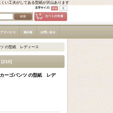
にくい工夫がしてある型紙が沢山あります
文字サイズ
:
0
カートの中身
造アドバイス
掲示板
お問い合せ
ツ の型紙 レディース
[
210
]
カーゴパンツ の型紙 レデ