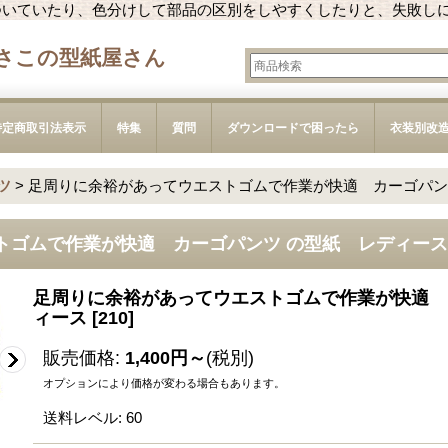
ついていたり、色分けして部品の区別をしやすくしたりと、失敗し
さこの型紙屋さん
特定商取引法表示
特集
質問
ダウンロードで困ったら
衣装別改
ツ
>
足周りに余裕があってウエストゴムで作業が快適 カーゴパン
トゴムで作業が快適 カーゴパンツ の型紙 レディース
足周りに余裕があってウエストゴムで作業が快適 
ィース
[
210
]
販売価格
:
1,400円～
(税別)
オプションにより価格が変わる場合もあります。
送料レベル
:
60