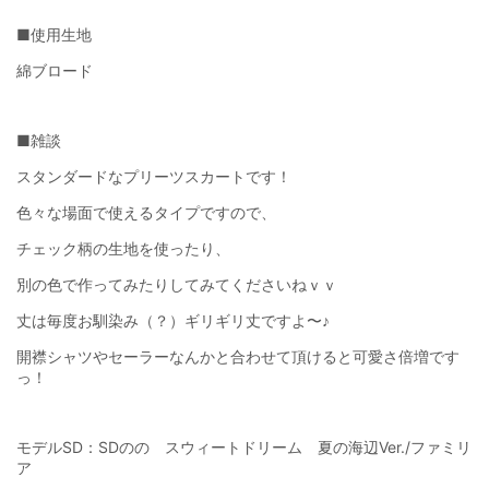
■使用生地
綿ブロード
■雑談
スタンダードなプリーツスカートです！
色々な場面で使えるタイプですので、
チェック柄の生地を使ったり、
別の色で作ってみたりしてみてくださいねｖｖ
丈は毎度お馴染み（？）ギリギリ丈ですよ〜♪
開襟シャツやセーラーなんかと合わせて頂けると可愛さ倍増です
っ！
モデルSD：SDのの スウィートドリーム 夏の海辺Ver./ファミリ
ア