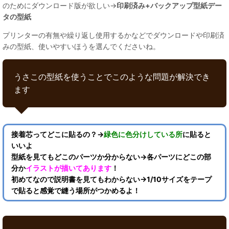
のためにダウンロード版が欲しい→
印刷済み+バックアップ型紙デー
タの型紙
プリンターの有無や繰り返し使用するかなどでダウンロードや印刷済
みの型紙、使いやすいほうを選んでくださいね。
うさこの型紙を使うことでこのような問題が解決でき
ます
接着芯ってどこに貼るの？→
緑色に色分けしている所
に貼ると
いいよ
型紙を見てもどこのパーツか分からない→各パーツにどこの部
分か
イラストが描いてあります
！
初めてなので説明書を見てもわからない→1/10サイズをテープ
で貼ると感覚で縫う場所がつかめるよ！