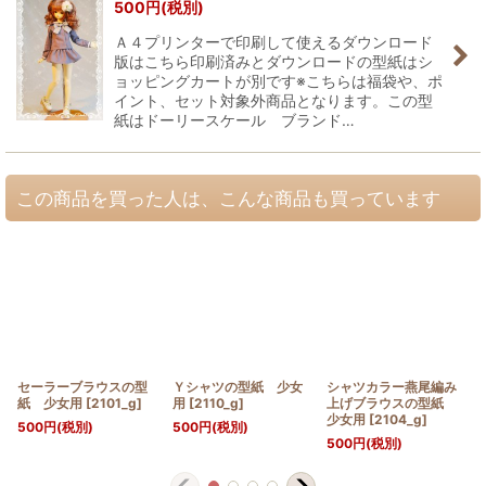
500
円
(税別)
Ａ４プリンターで印刷して使えるダウンロード
版はこちら印刷済みとダウンロードの型紙はシ
ョッピングカートが別です※こちらは福袋や、ポ
イント、セット対象外商品となります。この型
紙はドーリースケール ブランド…
この商品を買った人は、こんな商品も買っています
セーラーブラウスの型
Ｙシャツの型紙 少女
シャツカラー燕尾編み
紙 少女用
[
2101_g
]
用
[
2110_g
]
上げブラウスの型紙
少女用
[
2104_g
]
500
円
(税別)
500
円
(税別)
500
円
(税別)