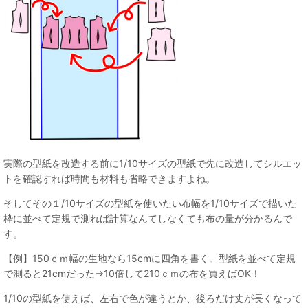
実際の型紙を改造する前に1/10サイズの型紙で先に改造してシルエッ
トを確認すれば時間も材料も省略できますよね。
そしてその１/10サイズの型紙を使いたい布幅を1/10サイズで描いた
枠に並べて定規で測れば計算なんてしなくても布の量が分かるんで
す。
【例】150ｃｍ幅の生地なら15cmに四角を書く。型紙を並べて定規
で測ると21cmだった→10倍して210ｃｍの布を買えばOK！
1/10の型紙を使えば、左右で色が違うとか、後ろだけ丈が長くなって