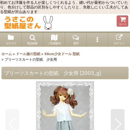
初めてお洋服を作る人が楽しくつくれるよう、縫い代が最初からついていた
り、色分けして部品の区別をしやすくしたりと、失敗しにくい工夫がしてあ
る型紙が沢山あります
カート
カテゴリ
商品検索
ご利用案内
質問
ログイン
ホーム
>
ドール服の型紙
>
56cm少女ドール 型紙
>
プリーツスカートの型紙 少女用
プリーツスカートの型紙 少女用
[
2003_g
]