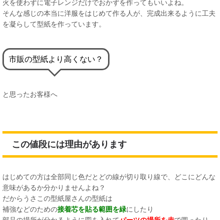
火を使わずに電子レンジだけでおかずを作ってもいいよね。
そんな感じの本当に洋服をはじめて作る人が、完成出来るように工夫
を凝らして型紙を作っています。
市販の型紙より高くない？
と思ったお客様へ
この値段には理由があります
はじめての方は全部同じ色だとどの線が切り取り線で、どこにどんな
意味があるか分かりませんよね？
だからうさこの型紙屋さんの型紙は
補強などのための
接着芯を貼る範囲を緑
にしたり
部品の場所が分かるように図を入れて
パーツの場所を赤
で囲ったり