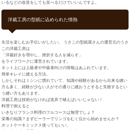
いるなどの改造をしても並べるだけでいいんですよ。
洋裁工房の型紙に込められた情熱
生活を楽しむお手伝いがしたい。 うさこの型紙屋さんの運営元のうさ
この洋裁工房は
「洋裁好きを増やし、挫折する人を減らす」
をライフワークに運営されています。
ネット上には上級者や中級者向けの情報はあふれています。
簡単キレイに縫える方法。
しかしそれはミシンに慣れていて、知識や経験があるから出来る縫い
方も多く、経験が少ない人がその通りに縫おうとすると失敗するとい
う縫い方もあります。
洋裁工房は技術がなければ道具で補えばいいじゃない！
料理で例えると
いきなりフランス料理のフルコースは無理でしょ？
栄養の知識？まずピーラーでリンゴをむく位から始めませんか？
ホットケーキミックス使ってもいい。