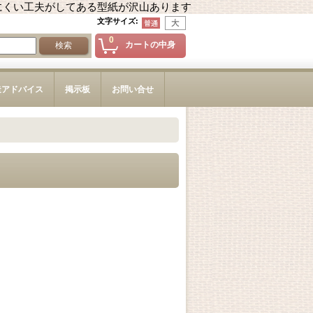
にくい工夫がしてある型紙が沢山あります
文字サイズ
:
0
カートの中身
造アドバイス
掲示板
お問い合せ