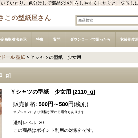
ついていたり、色分けして部品の区別をしやすくしたりと、失敗し
さこの型紙屋さん
特定商取引法表示
特集
質問
ダウンロードで困ったら
衣装別改
女ドール 型紙
>
Ｙシャツの型紙 少女用
0_g
]
Ｙシャツの型紙 少女用
[
2110_g
]
販売価格
:
500円～580円
(税別)
オプションにより価格が変わる場合もあります。
送料レベル
:
20
この商品はポイント利用の対象外です。