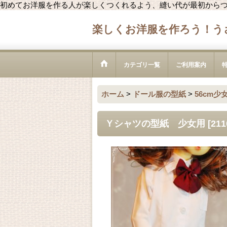
初めてお洋服を作る人が楽しくつくれるよう、縫い代が最初から
楽しくお洋服を作ろう！う
カテゴリ一覧
ご利用案内
ホーム
>
ドール服の型紙
>
56cm少
Ｙシャツの型紙 少女用
[
211