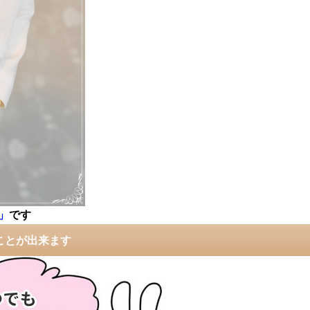
」
です
ことが出来ます