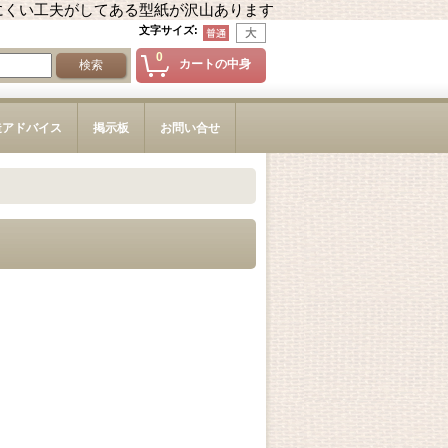
にくい工夫がしてある型紙が沢山あります
文字サイズ
:
0
カートの中身
造アドバイス
掲示板
お問い合せ