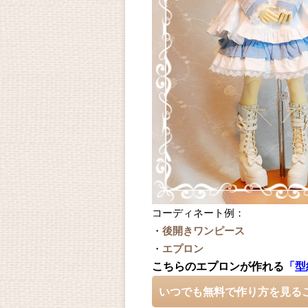
コーディネート例：
・
後開きワンピース
・
エプロン
こちらの
エプロン
が作れる
「型
いつでも無料で作り方を見る