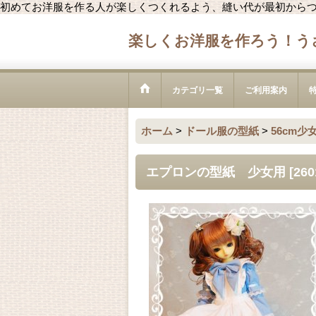
初めてお洋服を作る人が楽しくつくれるよう、縫い代が最初から
楽しくお洋服を作ろう！う
カテゴリ一覧
ご利用案内
ホーム
>
ドール服の型紙
>
56cm少
エプロンの型紙 少女用
[
260