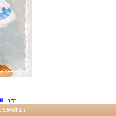
紙」
です
ことが出来ます