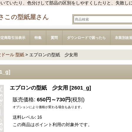
ついていたり、色分けして部品の区別をしやすくしたりと、失敗し
さこの型紙屋さん
特定商取引法表示
特集
質問
ダウンロードで困ったら
衣装別改
女ドール 型紙
>
エプロンの型紙 少女用
1_g
]
エプロンの型紙 少女用
[
2601_g
]
販売価格
:
650円～730円
(税別)
オプションにより価格が変わる場合もあります。
送料レベル
:
16
この商品はポイント利用の対象外です。