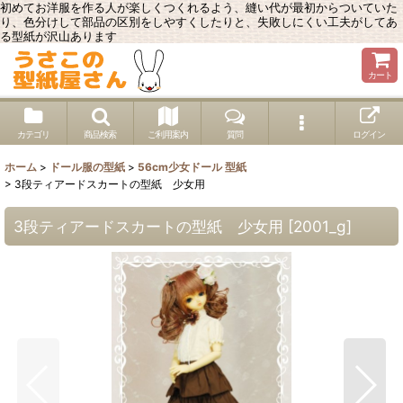
初めてお洋服を作る人が楽しくつくれるよう、縫い代が最初からついていた
り、色分けして部品の区別をしやすくしたりと、失敗しにくい工夫がしてあ
る型紙が沢山あります
カート
カテゴリ
商品検索
ご利用案内
質問
ログイン
ホーム
>
ドール服の型紙
>
56cm少女ドール 型紙
>
3段ティアードスカートの型紙 少女用
3段ティアードスカートの型紙 少女用
[
2001_g
]