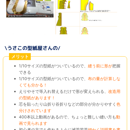
メリット
1/10サイズの型紙がついているので、
縫う前に形が
把握
できる
1/10サイズの型紙がついているので、
布の量が計算しな
くても分かる！
えりやそで等入れ替えるだけで形が変えられる、
改造用
の型紙があります！
芯を貼ったり山折り谷折りなどの部分が分かりやすく
色
分けされています
400本以上動画があるので、ちょっと難しい縫い方も
動
画で見られます
初心者の方でも作れるように滅茶苦茶
細かく説明書を書