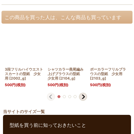
この商品を買った人は、こんな商品も買っています
3段フリルハイウエスト
シャツカラー燕尾編み
ボーカラーフリルブラ
スカートの型紙 少女
上げブラウスの型紙
ウスの型紙 少女用
用
[
2002_g
]
少女用
[
2104_g
]
[
2103_g
]
500
円
(税別)
500
円
(税別)
500
円
(税別)
当サイトのサイズ一覧
型紙を買う前に知っておきたいこと