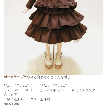
ボーカラーブラウス
と合わせるとこんな感じ
*¨‥；‥¨*¨‥；‥¨*¨‥；‥¨*¨‥；‥¨*¨‥；‥¨*
モデルSD： SDミミ ピュアスキン/ミミ SDミミスタンダード
Ver./ミア
（創作造形©ボークス・造形村）
No.SD 019