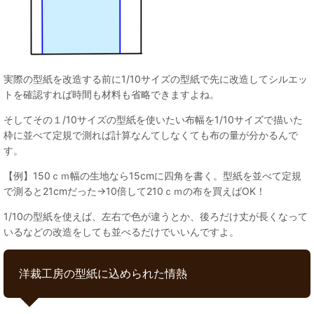
実際の型紙を改造する前に1/10サイズの型紙で先に改造してシルエッ
トを確認すれば時間も材料も省略できますよね。
そしてその１/10サイズの型紙を使いたい布幅を1/10サイズで描いた
枠に並べて定規で測れば計算なんてしなくても布の量が分かるんで
す。
【例】150ｃｍ幅の生地なら15cmに四角を書く。型紙を並べて定規
で測ると21cmだった→10倍して210ｃｍの布を買えばOK！
1/10の型紙を使えば、左右で色が違うとか、後ろだけ丈が長くなって
いるなどの改造をしても並べるだけでいいんですよ。
洋裁工房の型紙に込められた情熱