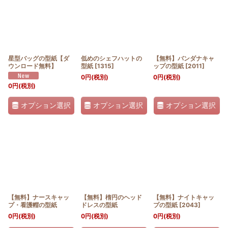
星型バッグの型紙【ダ
低めのシェフハットの
【無料】バンダナキャ
ウンロード無料】
型紙
[
1315
]
ップの型紙
[
2011
]
0
円
(税別)
0
円
(税別)
0
円
(税別)
オプション選択
オプション選択
オプション選択
【無料】ナースキャッ
【無料】楕円のヘッド
【無料】ナイトキャッ
プ・看護帽の型紙
ドレスの型紙
プの型紙
[
2043
]
0
円
(税別)
0
円
(税別)
0
円
(税別)