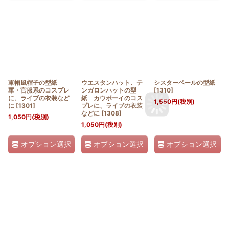
軍帽風帽子の型紙
ウエスタンハット、テ
シスターベールの型紙
軍・官服系のコスプレ
ンガロンハットの型
[
1310
]
に、ライブの衣装など
紙 カウボーイのコス
1,550
円
(税別)
に
[
1301
]
プレに、ライブの衣装
などに
[
1308
]
1,050
円
(税別)
1,050
円
(税別)
オプション選択
オプション選択
オプション選択