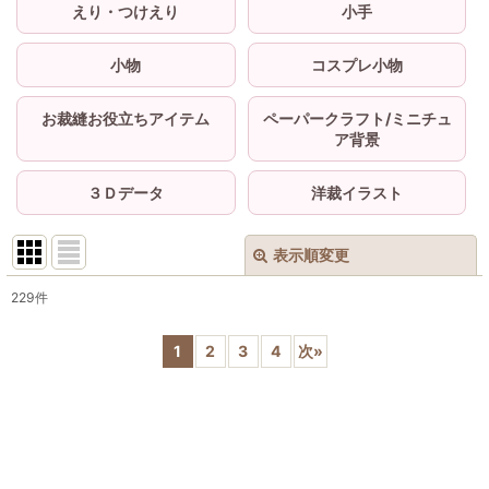
えり・つけえり
小手
小物
コスプレ小物
お裁縫お役立ちアイテム
ペーパークラフト/ミニチュ
ア背景
３Ｄデータ
洋裁イラスト
表示順変更
閉じる
229
件
サブカテゴリ
:
1
2
3
4
次
»
表示数
:
並び順
: