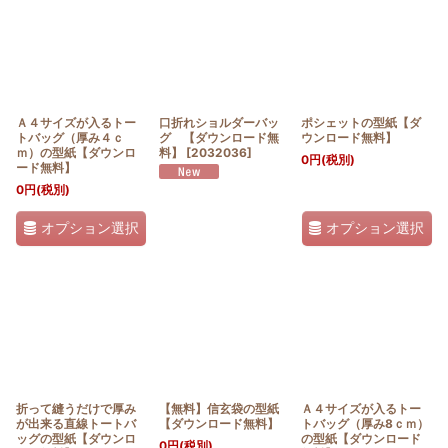
Ａ４サイズが入るトー
口折れショルダーバッ
ポシェットの型紙【ダ
トバッグ（厚み４ｃ
グ 【ダウンロード無
ウンロード無料】
ｍ）の型紙【ダウンロ
料】
[
2032036
]
0
円
(税別)
ード無料】
0
円
(税別)
オプション選択
オプション選択
折って縫うだけで厚み
【無料】信玄袋の型紙
Ａ４サイズが入るトー
が出来る直線トートバ
【ダウンロード無料】
トバッグ（厚み8ｃｍ）
ッグの型紙【ダウンロ
の型紙【ダウンロード
0
円
(税別)