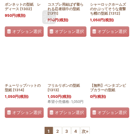
ボンネットの型紙 レ
コスプレ用結ばず着ら
シャーロックホームズ
ディース
[
1302
]
れる忍者頭巾の型紙
のかぶってそうな鹿撃
[
1311
]
ち帽の型紙
[
1312
]
950
円
(税別)
950
円
(税別)
1,050
円
(税別)
オプション選択
オプション選択
オプション選択
チューリップハットの
フリルリボンの型紙
【無料】ペンタゴンビ
型紙
[
1314
]
[
1313
]
ブカラーの型紙
1,050
円
(税別)
1,050
円
(税別)
0
円
(税別)
希望小売価格
:
1,050
円
オプション選択
オプション選択
オプション選択
1
2
3
4
次
»