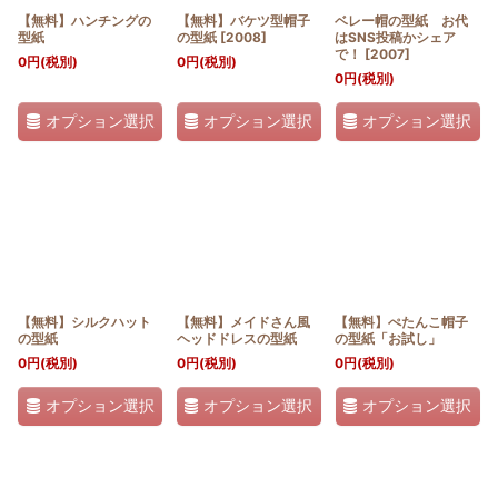
【無料】ハンチングの
【無料】バケツ型帽子
ベレー帽の型紙 お代
型紙
の型紙
[
2008
]
はSNS投稿かシェア
で！
[
2007
]
0
円
(税別)
0
円
(税別)
0
円
(税別)
オプション選択
オプション選択
オプション選択
【無料】シルクハット
【無料】メイドさん風
【無料】ぺたんこ帽子
の型紙
ヘッドドレスの型紙
の型紙「お試し」
0
円
(税別)
0
円
(税別)
0
円
(税別)
オプション選択
オプション選択
オプション選択