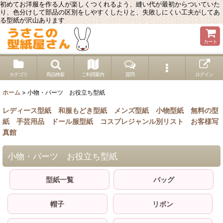
初めてお洋服を作る人が楽しくつくれるよう、縫い代が最初からついていた
り、色分けして部品の区別をしやすくしたりと、失敗しにくい工夫がしてあ
る型紙が沢山あります
カート
カテゴリ
商品検索
ご利用案内
質問
ログイン
ホーム
>
小物・パーツ お役立ち型紙
レディース型紙
和服もどき型紙
メンズ型紙
小物型紙
無料の型
紙
手芸用品
ドール服型紙
コスプレジャンル別リスト
お客様写
真館
小物・パーツ お役立ち型紙
型紙一覧
バッグ
帽子
リボン