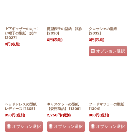
上下ギャザーの丸っこ
筒型帽子の型紙 試作
クロッシェの型紙
い帽子の型紙 試作
[
2030
]
[
2032
]
[
2027
]
0
円
(税別)
0
円
(税別)
0
円
(税別)
オプション選択
ヘッドドレスの型紙
キャスケットの型紙
フードマフラーの型紙
レディース
[
1305
]
【委託商品】
[
1306
]
[
1304
]
950
円
(税別)
2,250
円
(税別)
800
円
(税別)
オプション選択
オプション選択
オプション選択