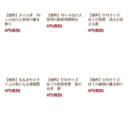
絞り込む
【無料】タイル床 10
【無料】10ｃｍ位の人
【無料】1/15サイズ
ｃｍ位の人形用の書き
形用の厨房用調理台
位？の背景 花火が見
割り
える庭
0
円
(税別)
0
円
(税別)
0
円
(税別)
【無料】玉ねぎやスラ
【無料】1/15サイズ
【無料】1/15サイズ
イムの形になる展開図
位？の和室背景 昔の
位？の縁側の書き割り
台所 厨
0
円
(税別)
0
円
(税別)
0
円
(税別)