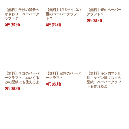
【無料】学校の背景の
【無料】1/15サイズの
【無料】畳のペーパー
かきわり ペーパーク
畳のペーパークラフ
クラフト？
ラフト？
ト？
0
円
(税別)
0
円
(税別)
0
円
(税別)
【無料】ネコのペーパ
【無料】宝箱のペーパ
【無料】キン肉マンII
ークラフト ぬいぐる
ークラフト
世 ケビン風マスクの
みの型紙にも使えるよ
型紙 ペーパークラフ
0
円
(税別)
トも作れるよ
0
円
(税別)