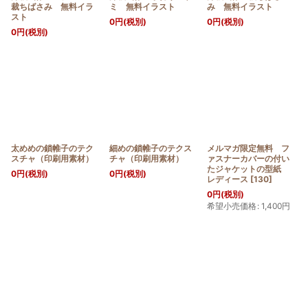
裁ちばさみ 無料イラ
ミ 無料イラスト
み 無料イラスト
スト
0
円
(税別)
0
円
(税別)
0
円
(税別)
太めめの鎖帷子のテク
細めの鎖帷子のテクス
メルマガ限定無料 フ
スチャ（印刷用素材）
チャ（印刷用素材）
ァスナーカバーの付い
たジャケットの型紙
0
円
(税別)
0
円
(税別)
レディース
[
130
]
0
円
(税別)
希望小売価格
:
1,400
円