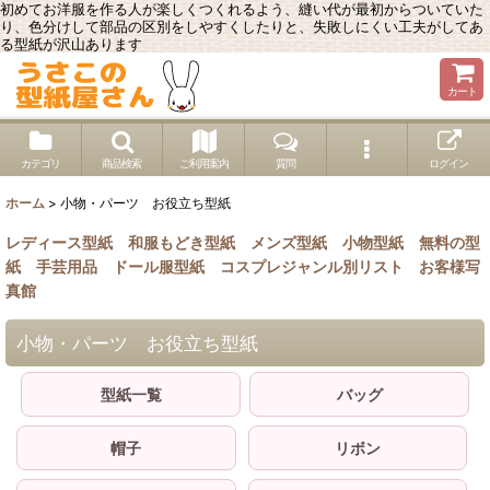
初めてお洋服を作る人が楽しくつくれるよう、縫い代が最初からついていた
り、色分けして部品の区別をしやすくしたりと、失敗しにくい工夫がしてあ
る型紙が沢山あります
カート
カテゴリ
商品検索
ご利用案内
質問
ログイン
ホーム
>
小物・パーツ お役立ち型紙
レディース型紙
和服もどき型紙
メンズ型紙
小物型紙
無料の型
紙
手芸用品
ドール服型紙
コスプレジャンル別リスト
お客様写
真館
小物・パーツ お役立ち型紙
型紙一覧
バッグ
帽子
リボン