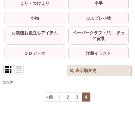
えり・つけえり
小手
小物
コスプレ小物
お裁縫お役立ちアイテム
ペーパークラフト/ミニチュ
ア背景
３Ｄデータ
洋裁イラスト
表示順変更
閉じる
229
件
サブカテゴリ
:
«
前
1
2
3
4
表示数
:
並び順
: