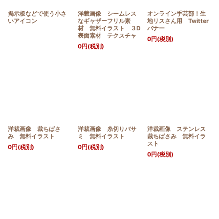
掲示板などで使う小さ
洋裁画像 シームレス
オンライン手芸部！生
いアイコン
なギャザーフリル素
地リスさん用 Twitter
材 無料イラスト ３D
バナー
表面素材 テクスチャ
0
円
(税別)
0
円
(税別)
洋裁画像 裁ちばさ
洋裁画像 糸切りバサ
洋裁画像 ステンレス
み 無料イラスト
ミ 無料イラスト
裁ちばさみ 無料イラ
スト
0
円
(税別)
0
円
(税別)
0
円
(税別)