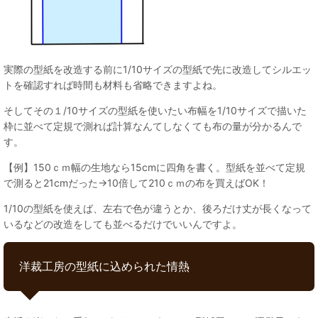
実際の型紙を改造する前に1/10サイズの型紙で先に改造してシルエッ
トを確認すれば時間も材料も省略できますよね。
そしてその１/10サイズの型紙を使いたい布幅を1/10サイズで描いた
枠に並べて定規で測れば計算なんてしなくても布の量が分かるんで
す。
【例】150ｃｍ幅の生地なら15cmに四角を書く。型紙を並べて定規
で測ると21cmだった→10倍して210ｃｍの布を買えばOK！
1/10の型紙を使えば、左右で色が違うとか、後ろだけ丈が長くなって
いるなどの改造をしても並べるだけでいいんですよ。
洋裁工房の型紙に込められた情熱