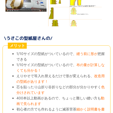
メリット
1/10サイズの型紙がついているので、
縫う前に形が
把握
できる
1/10サイズの型紙がついているので、
布の量が計算しな
くても分かる！
えりやそで等入れ替えるだけで形が変えられる、
改造用
の型紙があります！
芯を貼ったり山折り谷折りなどの部分が分かりやすく
色
分けされています
400本以上動画があるので、ちょっと難しい縫い方も
動
画で見られます
初心者の方でも作れるように滅茶苦茶
細かく説明書を書