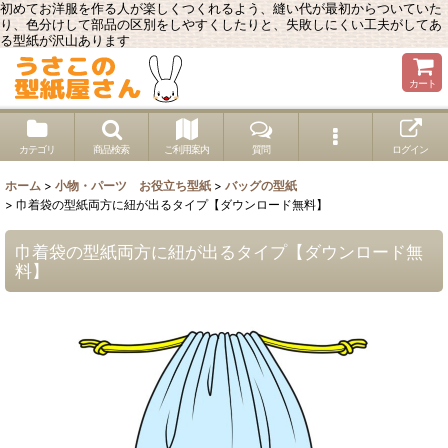
初めてお洋服を作る人が楽しくつくれるよう、縫い代が最初からついていた
り、色分けして部品の区別をしやすくしたりと、失敗しにくい工夫がしてあ
る型紙が沢山あります
カート
カテゴリ
商品検索
ご利用案内
質問
ログイン
ホーム
>
小物・パーツ お役立ち型紙
>
バッグの型紙
>
巾着袋の型紙両方に紐が出るタイプ【ダウンロード無料】
巾着袋の型紙両方に紐が出るタイプ【ダウンロード無
料】