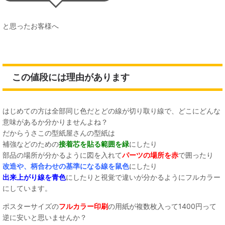
と思ったお客様へ
この値段には理由があります
はじめての方は全部同じ色だとどの線が切り取り線で、どこにどんな
意味があるか分かりませんよね？
だからうさこの型紙屋さんの型紙は
補強などのための
接着芯を貼る範囲を緑
にしたり
部品の場所が分かるように図を入れて
パーツの場所を赤
で囲ったり
改造や、柄合わせの基準になる線を鼠色
にしたり
出来上がり線を青色
にしたりと視覚で違いが分かるようにフルカラー
にしています。
ポスターサイズの
フルカラー印刷
の用紙が複数枚入って1400円って
逆に安いと思いませんか？