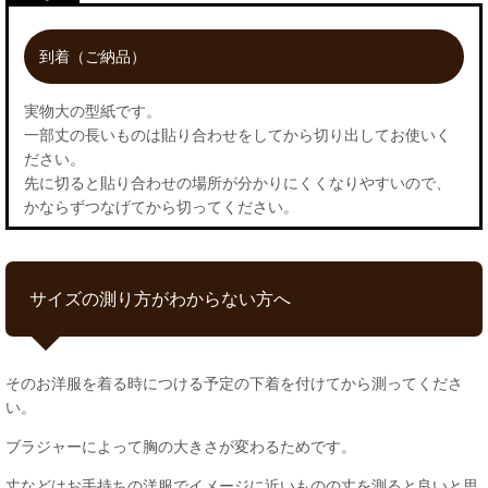
到着（ご納品）
実物大の型紙です。
一部丈の長いものは貼り合わせをしてから切り出してお使いく
ださい。
先に切ると貼り合わせの場所が分かりにくくなりやすいので、
かならずつなげてから切ってください。
サイズの測り方がわからない方へ
そのお洋服を着る時につける予定の下着を付けてから測ってくださ
い。
ブラジャーによって胸の大きさが変わるためです。
丈などはお手持ちの洋服でイメージに近いものの丈を測ると良いと思