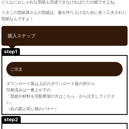
どんなにおしゃれな型紙も完成できなければただの紙ですよね。
うさこの型紙屋さんの型紙は、服を作り上げるために色々工夫された
型紙なんですよ！
購入ステップ
step1
ご注文
ダウンロード版は上記のダウンロード版の所から
印刷済みは一番上か下の
「型紙や材料を宅配希望の方はこちら」から注文してくださ
い。
（右の図と同じ柄のバナー）
step2