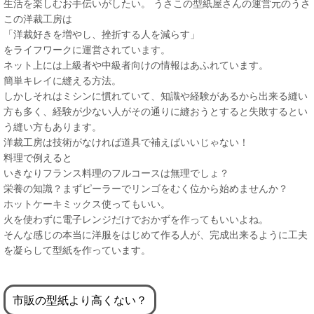
生活を楽しむお手伝いがしたい。 うさこの型紙屋さんの運営元のうさ
この洋裁工房は
「洋裁好きを増やし、挫折する人を減らす」
をライフワークに運営されています。
ネット上には上級者や中級者向けの情報はあふれています。
簡単キレイに縫える方法。
しかしそれはミシンに慣れていて、知識や経験があるから出来る縫い
方も多く、経験が少ない人がその通りに縫おうとすると失敗するとい
う縫い方もあります。
洋裁工房は技術がなければ道具で補えばいいじゃない！
料理で例えると
いきなりフランス料理のフルコースは無理でしょ？
栄養の知識？まずピーラーでリンゴをむく位から始めませんか？
ホットケーキミックス使ってもいい。
火を使わずに電子レンジだけでおかずを作ってもいいよね。
そんな感じの本当に洋服をはじめて作る人が、完成出来るように工夫
を凝らして型紙を作っています。
市販の型紙より高くない？