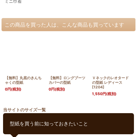
ミニ巾着
この商品を買った人は、こんな商品も買っています
【無料】丸底のきんち
【無料】ロングブーツ
Ｖネックのレオタード
ゃくの型紙
カバーの型紙
の型紙 レディース
[
1204
]
0
円
(税別)
0
円
(税別)
1,550
円
(税別)
当サイトのサイズ一覧
型紙を買う前に知っておきたいこと