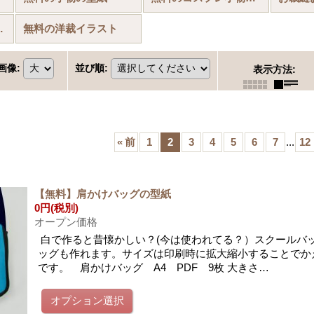
背景(書き割り)
無料の洋裁イラスト
画像
:
並び順
:
表示方法
:
«
前
1
2
3
4
5
6
7
...
12
【無料】肩かけバッグの型紙
0円
(税別)
オープン価格
白で作ると昔懐かしい？(今は使われてる？）スクールバ
ッグも作れます。サイズは印刷時に拡大縮小することでか
です。 肩かけバッグ A4 PDF 9枚 大きさ…