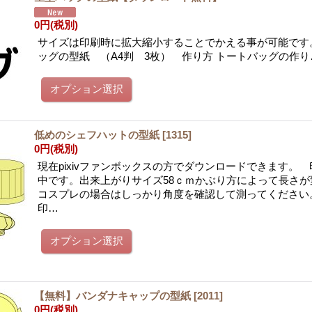
0円
(税別)
サイズは印刷時に拡大縮小することでかえる事が可能です。
ッグの型紙 （A4判 3枚） 作り方 トートバッグの作り
低めのシェフハットの型紙
[
1315
]
0円
(税別)
現在pixivファンボックスの方でダウンロードできます。
中です。出来上がりサイズ58ｃｍかぶり方によって長さが
コスプレの場合はしっかり角度を確認して測ってください
印…
【無料】バンダナキャップの型紙
[
2011
]
0円
(税別)