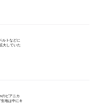
ベルトなどに
拡大していた
cmのピアニカ
グ生地は中にキ