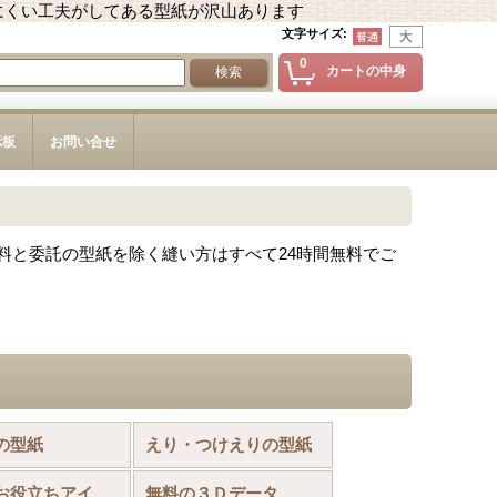
にくい工夫がしてある型紙が沢山あります
文字サイズ
:
0
カートの中身
示板
お問い合せ
料と委託の型紙を除く縫い方はすべて24時間無料でご
の型紙
えり・つけえりの型紙
お裁縫お役立ちアイテム
無料の３Ｄデータ