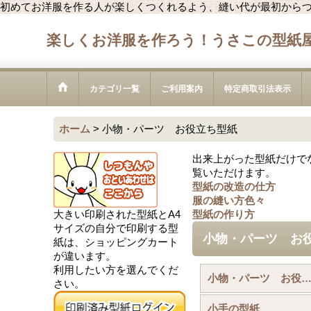
初めてお洋服を作る人が楽しくつくれるよう、縫い代が最初から
楽しくお洋服を作ろう！うさこの型紙
カテゴリ一覧
ご利用案内
特定商取引法表示
ホーム
>
小物・パーツ お役立ち型紙
出来上がった型紙だけで
覧いただけます。
型紙の改造の仕方
服の縫い方色々
大きい印刷された型紙とA4
型紙の作り方
サイズの自分で印刷する型
小物・パーツ お
紙は、ショッピングカート
が違います。
利用したい方を選んでくだ
小物・パーツ お役立ち型紙 (全商
さい。
小手の型紙