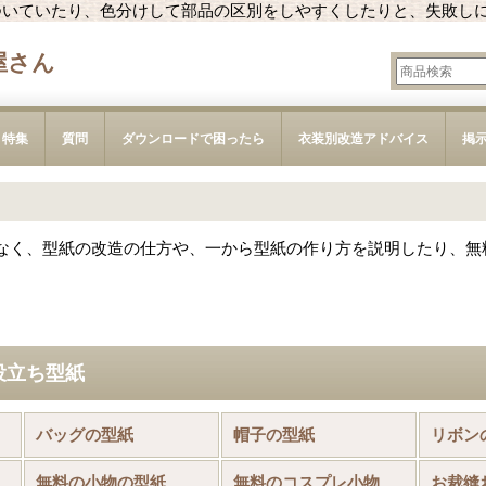
ついていたり、色分けして部品の区別をしやすくしたりと、失敗し
屋さん
特集
質問
ダウンロードで困ったら
衣装別改造アドバイス
掲
なく、型紙の改造の仕方や、一から型紙の作り方を説明したり、無
役立ち型紙
品)
バッグの型紙
帽子の型紙
リボン
無料の小物の型紙
無料のコスプレ小物の型紙