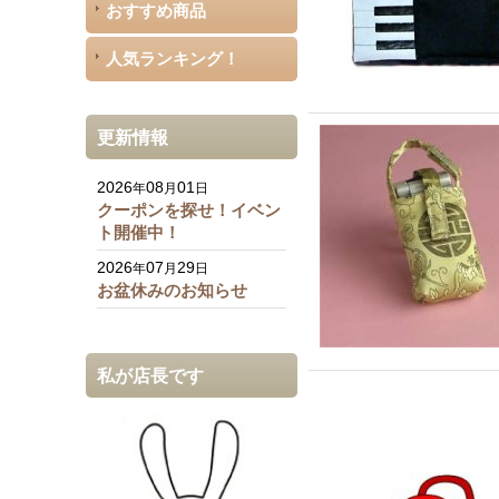
おすすめ商品
人気ランキング！
更新情報
2026
08
01
年
月
日
クーポンを探せ！イベン
ト開催中！
2026
07
29
年
月
日
お盆休みのお知らせ
私が店長です