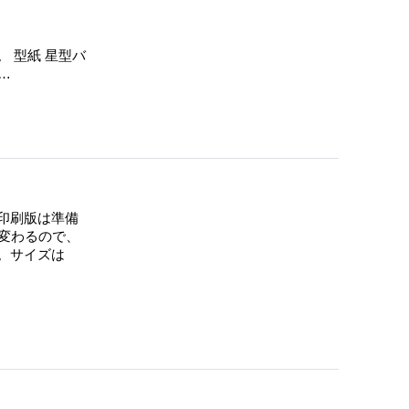
 型紙 星型バ
…
 印刷版は準備
変わるので、
。サイズは