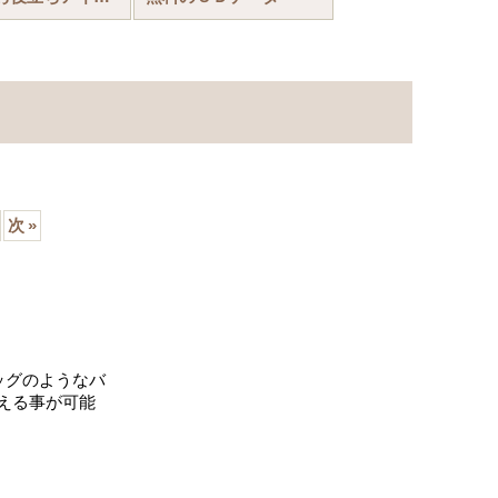
次
»
ッグのようなバ
える事が可能