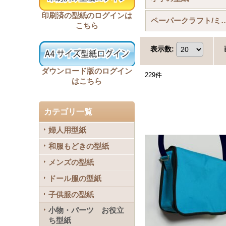
印刷済の型紙のログインは
ペーパークラフト/ミニチュア
こちら
表示数
:
ダウンロード版のログイン
229
件
はこちら
カテゴリ一覧
婦人用型紙
和服もどきの型紙
メンズの型紙
ドール服の型紙
子供服の型紙
小物・パーツ お役立
ち型紙