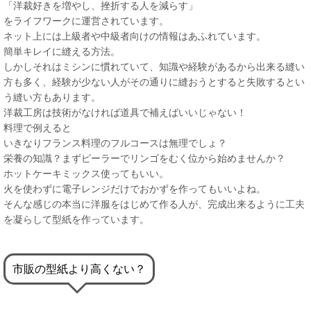
「洋裁好きを増やし、挫折する人を減らす」
をライフワークに運営されています。
ネット上には上級者や中級者向けの情報はあふれています。
簡単キレイに縫える方法。
しかしそれはミシンに慣れていて、知識や経験があるから出来る縫い
方も多く、経験が少ない人がその通りに縫おうとすると失敗するとい
う縫い方もあります。
洋裁工房は技術がなければ道具で補えばいいじゃない！
料理で例えると
いきなりフランス料理のフルコースは無理でしょ？
栄養の知識？まずピーラーでリンゴをむく位から始めませんか？
ホットケーキミックス使ってもいい。
火を使わずに電子レンジだけでおかずを作ってもいいよね。
そんな感じの本当に洋服をはじめて作る人が、完成出来るように工夫
を凝らして型紙を作っています。
市販の型紙より高くない？