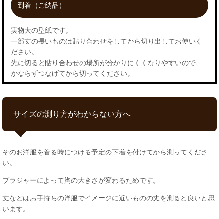
到着（ご納品）
実物大の型紙です。
一部丈の長いものは貼り合わせをしてから切り出してお使いく
ださい。
先に切ると貼り合わせの場所が分かりにくくなりやすいので、
かならずつなげてから切ってください。
サイズの測り方がわからない方へ
そのお洋服を着る時につける予定の下着を付けてから測ってくださ
い。
ブラジャーによって胸の大きさが変わるためです。
丈などはお手持ちの洋服でイメージに近いものの丈を測ると良いと思
います。