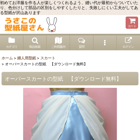
初めてお洋服を作る人が楽しくつくれるよう、縫い代が最初からついていた
り、色分けして部品の区別をしやすくしたりと、失敗しにくい工夫がしてあ
る型紙が沢山あります
カート
カテゴリ
商品検索
ご利用案内
質問
ログイン
ホーム
>
婦人用型紙
>
スカート
>
オーバースカートの型紙 【ダウンロード無料】
オーバースカートの型紙 【ダウンロード無料】