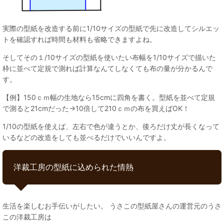
実際の型紙を改造する前に1/10サイズの型紙で先に改造してシルエッ
トを確認すれば時間も材料も省略できますよね。
そしてその１/10サイズの型紙を使いたい布幅を1/10サイズで描いた
枠に並べて定規で測れば計算なんてしなくても布の量が分かるんで
す。
【例】150ｃｍ幅の生地なら15cmに四角を書く。型紙を並べて定規
で測ると21cmだった→10倍して210ｃｍの布を買えばOK！
1/10の型紙を使えば、左右で色が違うとか、後ろだけ丈が長くなって
いるなどの改造をしても並べるだけでいいんですよ。
洋裁工房の型紙に込められた情熱
生活を楽しむお手伝いがしたい。 うさこの型紙屋さんの運営元のうさ
この洋裁工房は