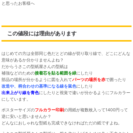
と思ったお客様へ
この値段には理由があります
はじめての方は全部同じ色だとどの線が切り取り線で、どこにどんな
意味があるか分かりませんよね？
だからうさこの型紙屋さんの型紙は
補強などのための
接着芯を貼る範囲を緑
にしたり
部品の場所が分かるように図を入れて
パーツの場所を赤
で囲ったり
改造や、柄合わせの基準になる線を鼠色
にしたり
出来上がり線を青色
にしたりと視覚で違いが分かるようにフルカラー
にしています。
ポスターサイズの
フルカラー印刷
の用紙が複数枚入って1400円って
逆に安いと思いませんか？
どんなにおしゃれな型紙も完成できなければただの紙ですよね。