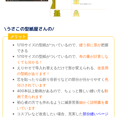
メリット
1/10サイズの型紙がついているので、
縫う前に形が
把握
できる
1/10サイズの型紙がついているので、
布の量が計算しな
くても分かる！
えりやそで等入れ替えるだけで形が変えられる、
改造用
の型紙があります！
芯を貼ったり山折り谷折りなどの部分が分かりやすく
色
分けされています
400本以上動画があるので、ちょっと難しい縫い方も
動
画で見られます
初心者の方でも作れるように滅茶苦茶
細かく説明書を書
いています
コスプレなど改造したい場合、充実した
部分縫いページ